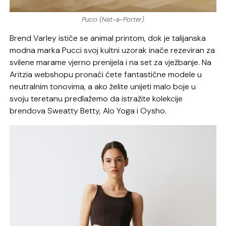
Pucci (Net-a-Porter)
Brend Varley ističe se animal printom, dok je talijanska
modna marka Pucci svoj kultni uzorak inače rezeviran za
svilene marame vjerno prenijela i na set za vježbanje. Na
Aritzia webshopu pronaći ćete fantastične modele u
neutralnim tonovima, a ako želite unijeti malo boje u
svoju teretanu predlažemo da istražite kolekcije
brendova Sweatty Betty, Alo Yoga i Oysho.