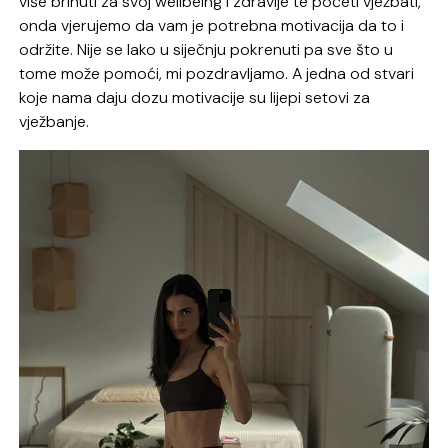
više brinuti za svoj wellbeing i zdravlje te početi vježbati,
onda vjerujemo da vam je potrebna motivacija da to i
održite. Nije se lako u siječnju pokrenuti pa sve što u
tome može pomoći, mi pozdravljamo. A jedna od stvari
koje nama daju dozu motivacije su lijepi setovi za
vježbanje.