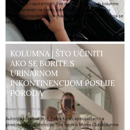
ginekologije i opstetricije. Sve njezine Moms Club kolumne
možete pronaći na ovom linku. Mučnina i povraćanje u
trudnoći su najvjerojatnije dva najpoznatija simptoma koja se
vežu uz...
KOLUMNA | ŠTO UČINITI
AKO SE BORITE S
URINARNOM
INKONTINENCIJOM POSLIJE
PORODA
Moms Club
07.11.2024.
Autorica kolumne je dr. Petra Kojan, specijalizantica
ginekologije i opstetricije. Sve njezine Moms Club kolumne