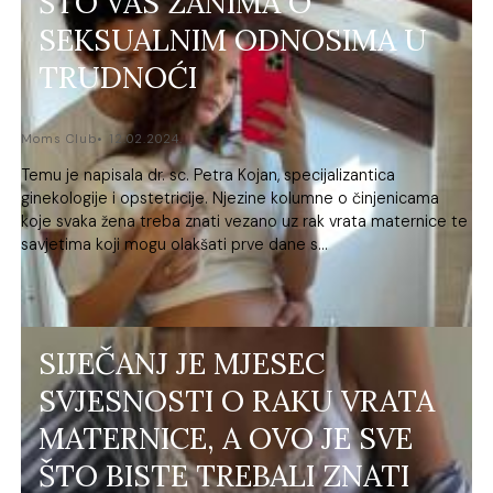
ŠTO VAS ZANIMA O
SEKSUALNIM ODNOSIMA U
TRUDNOĆI
Moms Club
12.02.2024.
Temu je napisala dr. sc. Petra Kojan, specijalizantica
ginekologije i opstetricije. Njezine kolumne o činjenicama
koje svaka žena treba znati vezano uz rak vrata maternice te
savjetima koji mogu olakšati prve dane s...
SIJEČANJ JE MJESEC
SVJESNOSTI O RAKU VRATA
MATERNICE, A OVO JE SVE
ŠTO BISTE TREBALI ZNATI