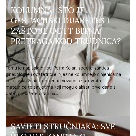
KOLUMNA | ŠTO JE
GESTACIJSKI DIJABETES I
ZAŠTO JE OGTT BITNA
PRETRAGA KOD TRUDNICA?
Moms Club
27.05.2024.
Temu je napisala dr. sc. Petra Kojan, specijalizantica
ginekologije i opstetricije. Njezine kolumne o činjenicama
koje svaka žena treba znati vezano uz rak vrata
maternice te savjetima koji mogu olakšati prve dane s
bebom možete čitati na...
SAVJETI STRUČNJAKA: SVE