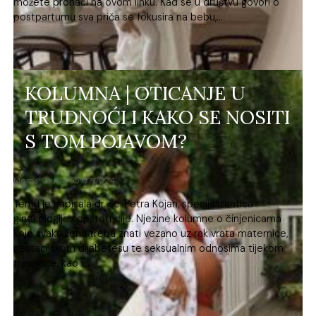
možete pronaći na ovom linku. Kad se u društvu govori o
postpartumu sva priča se fokusira na bebu,...
KOLUMNA | OTICANJE U
TRUDNOĆI I KAKO SE NOSITI
S TOM POJAVOM?
Moms Club
05.07.2024.
Temu je napisala dr. sc. Petra Kojan, specijalizantica
ginekologije i opstetricije. Njezine kolumne o činjenicama
koje svaka žena treba znati vezano uz rak vrata maternice,
gestacijskom dijabetesu te seksualnim odnosima tijekom
trudnoće, kao i...