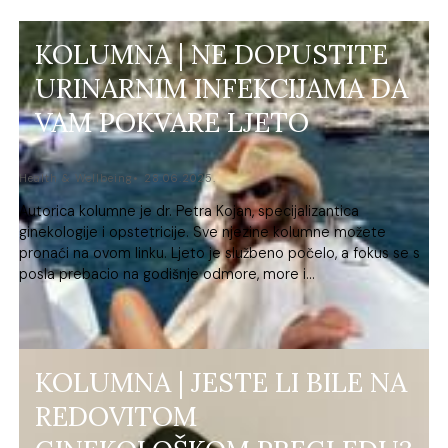
KOLUMNA | NE DOPUSTITE
URINARNIM INFEKCIJAMA DA
VAM POKVARE LJETO
Health & Wellbeing
28.06.2025.
Autorica kolumne je dr. Petra Kojan, specijalizantica
ginekologije i opstetricije. Sve njezine kolumne možete
pronaći na ovom linku. Ljeto je službeno počelo, a fokus se s
posla prebacio na godišnje odmore, more i...
KOLUMNA | JESTE LI BILE NA
REDOVITOM