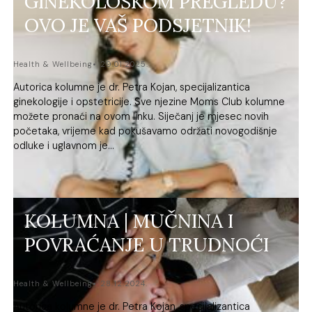
GINEKOLOŠKOM PREGLEDU?
OVO JE VAŠ PODSJETNIK!
Health & Wellbeing
29.01.2025.
Autorica kolumne je dr. Petra Kojan, specijalizantica
ginekologije i opstetricije. Sve njezine Moms Club kolumne
možete pronaći na ovom linku. Siječanj je mjesec novih
početaka, vrijeme kad pokušavamo održati novogodišnje
odluke i uglavnom je...
KOLUMNA | MUČNINA I
POVRAĆANJE U TRUDNOĆI
Health & Wellbeing
28.12.2024.
Autorica kolumne je dr. Petra Kojan, specijalizantica