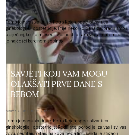
Moms Club
03.01.2024.
Temu je napisala dr. sc. Petra Kojan, specijalizantica
ginekologije i opstetricije. Prije nekoliko dana zakoračili smo i
u siječanj, koji je mjesec svjesnosti o raku vrata maternice. To
je najčešći karcinom spolnog...
SAVJETI KOJI VAM MOGU
OLAKŠATI PRVE DANE S
BEBOM
Moms Club
06.12.2023.
Temu je napisala dr. sc. Petra Kojan, specijalizantica
ginekologije i opstetricije. Rodili ste, porod je iza vas i svi vas
zovu, čestitaju, pitaju na koga beba liči... Onda je stigao i