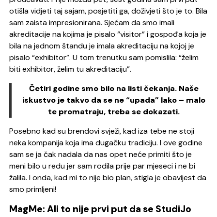
otišla vidjeti taj sajam, posjetiti ga, doživjeti što je to. Bila
sam zaista impresionirana. Sjećam da smo imali
akreditacije na kojima je pisalo “visitor” i gospođa koja je
bila na jednom štandu je imala akreditaciju na kojoj je
pisalo “exhibitor”.
U tom trenutku sam pomislila: “želim
biti exhibitor, želim tu akreditaciju”.
Četiri godine smo bilo na listi čekanja. Naše
iskustvo je takvo da se ne “upada” lako – malo
te promatraju, treba se dokazati.
Posebno kad su brendovi svježi, kad iza tebe ne stoji
neka kompanija koja ima dugačku tradiciju.
I ove godine
sam se ja čak nadala da nas opet neće primiti što je
meni bilo u redu jer sam rodila prije par mjeseci i ne bi
žalila. I onda, kad mi to nije bio plan, stigla je obavijest da
smo primljeni!
MagMe: Ali to nije prvi put da se StudiJo