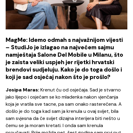
MagMe: Idemo odmah s najvažnijom vijesti
– StudiJo je izlagao na najvećem sajmu
namještaja Salone Del Mobile u Milanu, što
je zaista veliki uspjeh jer rijetki hrvatski
brendovi sudjeluju. Kako je do toga došlo i
koji je sad osjećaj nakon što je prošlo?
Josipa Maras:
Krenut ću od osjećaja.
Sad je stvarno
jako lijepo i osjećam se ko mladenka nakon vjenčanja
koja je vratila sve tacne, pa sam onako rasterećena. A
došlo je do toga kad sam ja krenula u ovaj svijet, bila
sam svjesna da će svijet dizajna interijera biti nešto u
čemu se ja moram kretati. I onda sam krenula
proučavati.
Prije možda pet, šest godina sam prvi put