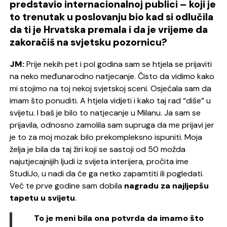
predstavio internacionalnoj publici – koji je
to trenutak u poslovanju bio kad si odlučila
da ti je Hrvatska premala i da je vrijeme da
zakoračiš na svjetsku pozornicu?
JM:
Prije nekih pet i pol godina sam se htjela se prijaviti
na neko međunarodno natjecanje. Čisto da vidimo kako
mi stojimo na toj nekoj svjetskoj sceni. Osjećala sam da
imam što ponuditi.
A htjela vidjeti i kako taj rad “diše” u
svijetu. I baš je bilo to natjecanje u Milanu. Ja sam se
prijavila, odnosno zamolila sam supruga da me prijavi jer
je to za moj mozak bilo prekompleksno ispuniti.
Moja
želja je bila da taj žiri koji se sastoji od 50 možda
najutjecajnijih ljudi iz svijeta interijera, pročita ime
StudiJo, u nadi da će ga netko zapamtiti ili pogledati.
Već te prve godine sam dobila
nagradu za najljepšu
tapetu u svijetu
.
To je meni bila ona potvrda da imamo što