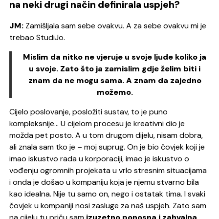
na neki drugi način definirala uspjeh?
JM:
Zamišljala sam sebe ovakvu.
A za sebe ovakvu mi je
trebao StudiJo.
Mislim da nitko ne vjeruje u svoje ljude koliko ja
u svoje. Zato što ja zamislim gdje želim biti i
znam da ne mogu sama. A znam da zajedno
možemo.
Cijelo poslovanje, posložiti sustav, to je puno
kompleksnije… U cijelom procesu je kreativni dio je
možda pet posto. A u tom drugom dijelu, nisam dobra,
ali znala sam tko je – moj suprug.
On je bio čovjek koji je
imao iskustvo rada u korporaciji, imao je iskustvo o
vođenju ogromnih projekata u vrlo stresnim situacijama
i onda je došao u kompaniju koja je njemu stvarno bila
kao idealna. Nije tu samo on, nego i ostatak tima. I svaki
čovjek u kompaniji nosi zasluge za naš uspjeh.
Zato sam
na cijelu tu priču sam
izuzetno ponosna i zahvalna
.