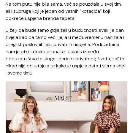
Na tom putu nije bila sama, već se pouzdala u svoj tim,
ali i supruga koji je jedan od važnih “kotačića” koji
pokreće uspjeha brenda tapeta.
U želji da bude tamo gdje želi u budućnosti, svaki je dan
živjela kao da tamo već i je, a u međuvremenu nanizala i
pregršt poslovnih, ali i privatnih uspjeha. Poduzetnica
nam je otkrila kako pronalazi balans između
poduzetništva te uloge liderice i privatnog života, zašto
nikad nije odustajala te kako je uspjela ostati vjerna sebi
i svome timu.