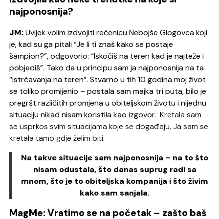
najponosnija?
JM:
Uvijek volim izdvojiti rečenicu Nebojše Glogovca koji
je, kad su ga pitali “Je li ti znaš kako se postaje
šampion?”, odgovorio: “Iskočiš na teren kad je najteže i
pobjediš”. Tako da u principu sam ja najponosnija na ta
“istrčavanja na teren”.
Stvarno u tih 10 godina moj život
se toliko promijenio – postala sam majka tri puta, bilo je
pregršt različitih promjena u obiteljskom životu i nijednu
situaciju nikad nisam koristila kao izgovor.
Kretala sam
se usprkos svim situacijama koje se događaju. Ja sam se
kretala tamo gdje želim biti.
Na takve situacije sam najponosnija – na to što
nisam odustala, što danas suprug radi sa
mnom, što je to obiteljska kompanija i što živim
kako sam sanjala.
MagMe: Vratimo se na početak – zašto baš