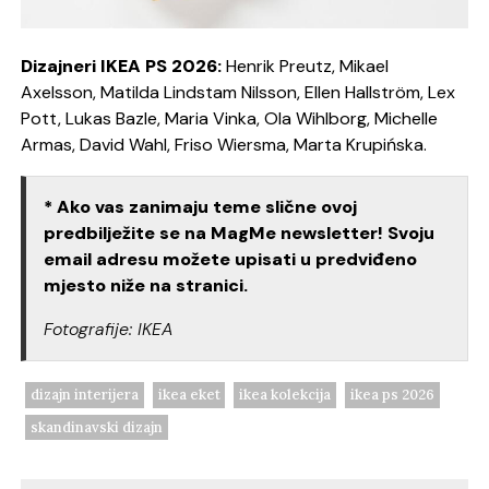
Dizajneri IKEA PS 2026:
Henrik Preutz, Mikael
Axelsson, Matilda Lindstam Nilsson, Ellen Hallström, Lex
Pott, Lukas Bazle, Maria Vinka, Ola Wihlborg, Michelle
Armas, David Wahl, Friso Wiersma, Marta Krupińska.
* Ako vas zanimaju teme slične ovoj
predbilježite se na MagMe newsletter! Svoju
email adresu možete upisati u predviđeno
mjesto niže na stranici.
Fotografije: IKEA
dizajn interijera
ikea eket
ikea kolekcija
ikea ps 2026
skandinavski dizajn