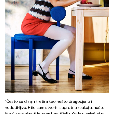
“Često se dizajn tretira kao nešto dragocjeno i
nedodirljivo. Htio sam stvoriti suprotnu reakciju, nešto
što će potaknuti interes i znatiželju. Kada namještaj na