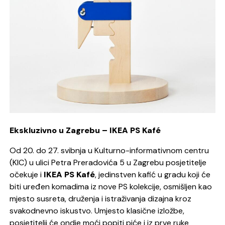
Ekskluzivno u Zagrebu – IKEA PS Kafé
Od 20. do 27. svibnja u Kulturno-informativnom centru
(KIC) u ulici Petra Preradovića 5 u Zagrebu posjetitelje
očekuje i
IKEA PS Kafé
, jedinstven kafić u gradu koji će
biti uređen komadima iz nove PS kolekcije, osmišljen kao
mjesto susreta, druženja i istraživanja dizajna kroz
svakodnevno iskustvo. Umjesto klasične izložbe,
posjetitelji će ondje moći popiti piće i iz prve ruke