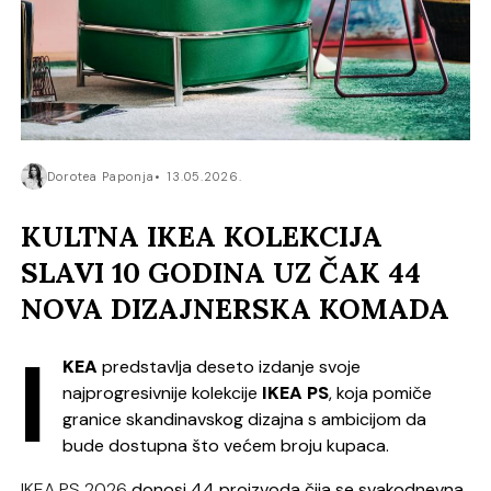
Dorotea Paponja
13.05.2026.
KULTNA IKEA KOLEKCIJA
SLAVI 10 GODINA UZ ČAK 44
NOVA DIZAJNERSKA KOMADA
I
KEA
predstavlja deseto izdanje svoje
najprogresivnije kolekcije
IKEA PS
, koja pomiče
granice skandinavskog dizajna s ambicijom da
bude dostupna što većem broju kupaca.
IKEA PS 2026
donosi 44 proizvoda čija se svakodnevna