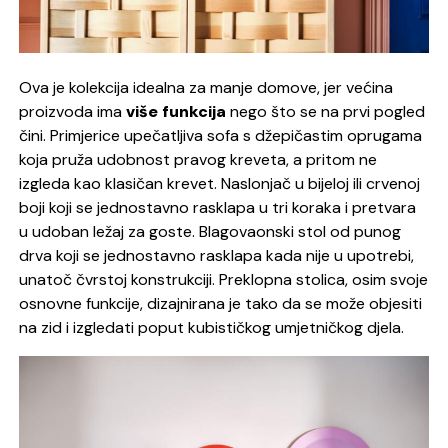
Ova je kolekcija idealna za manje domove, jer većina
proizvoda ima
više funkcija
nego što se na prvi pogled
čini. Primjerice upečatljiva sofa s džepičastim oprugama
koja pruža udobnost pravog kreveta, a pritom ne
izgleda kao klasičan krevet. Naslonjač u bijeloj ili crvenoj
boji koji se jednostavno rasklapa u tri koraka i pretvara
u udoban ležaj za goste. Blagovaonski stol od punog
drva koji se jednostavno rasklapa kada nije u upotrebi,
unatoč čvrstoj konstrukciji. Preklopna stolica, osim svoje
osnovne funkcije, dizajnirana je tako da se može objesiti
na zid i izgledati poput kubističkog umjetničkog djela.