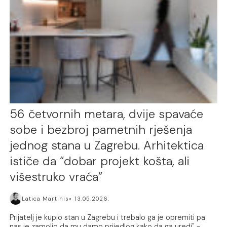
56 četvornih metara, dvije spavaće
sobe i bezbroj pametnih rješenja
jednog stana u Zagrebu. Arhitektica
ističe da “dobar projekt košta, ali
višestruko vraća”
Latica Martinis
13.05.2026.
Prijatelj je kupio stan u Zagrebu i trebalo ga je opremiti pa
nas je zamolio da mu damo prijedlog kako da ga uredi" -