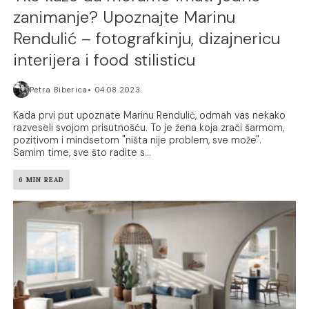
zanimanje? Upoznajte Marinu
Rendulić – fotografkinju, dizajnericu
interijera i food stilisticu
Petra Biberica
04.08.2023.
Kada prvi put upoznate Marinu Rendulić, odmah vas nekako
razveseli svojom prisutnošću. To je žena koja zrači šarmom,
pozitivom i mindsetom "ništa nije problem, sve može".
Samim time, sve što radite s...
6 MIN READ