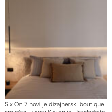
Six On 7 novi je dizajnerski boutique
smještaj u srcu Slavonije. Razgledajte