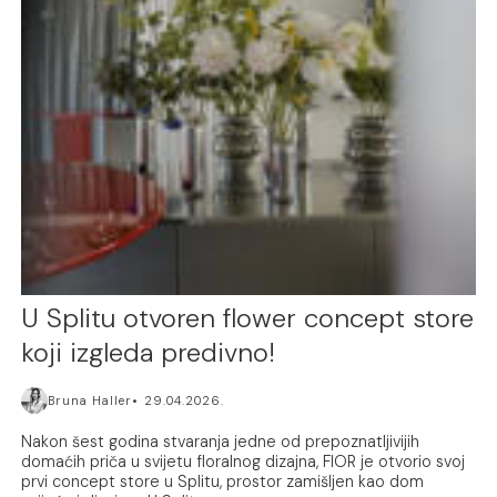
U Splitu otvoren flower concept store
koji izgleda predivno!
Bruna Haller
29.04.2026.
Nakon šest godina stvaranja jedne od prepoznatljivijih
domaćih priča u svijetu floralnog dizajna, FIOR je otvorio svoj
prvi concept store u Splitu, prostor zamišljen kao dom