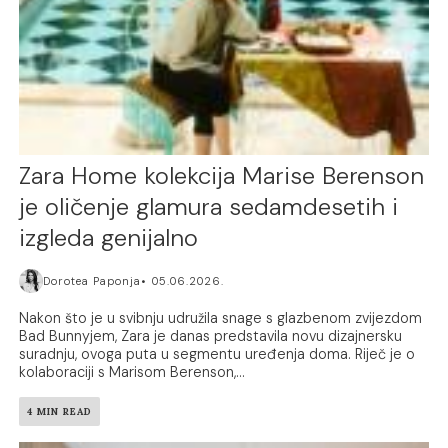
Zara Home kolekcija Marise Berenson
je oličenje glamura sedamdesetih i
izgleda genijalno
Dorotea Paponja
05.06.2026.
Nakon što je u svibnju udružila snage s glazbenom zvijezdom
Bad Bunnyjem, Zara je danas predstavila novu dizajnersku
suradnju, ovoga puta u segmentu uređenja doma. Riječ je o
kolaboraciji s Marisom Berenson,...
4 MIN READ