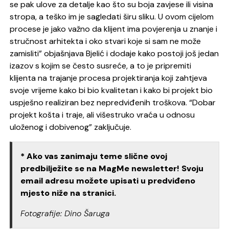
se pak ulove za detalje kao što su boja zavjese ili visina
stropa, a teško im je sagledati širu sliku. U ovom cijelom
procese je jako važno da klijent ima povjerenja u znanje i
stručnost arhitekta i oko stvari koje si sam ne može
zamisliti” objašnjava Bjelić i dodaje kako postoji još jedan
izazov s kojim se često susreće, a to je pripremiti
klijenta na trajanje procesa projektiranja koji zahtjeva
svoje vrijeme kako bi bio kvalitetan i kako bi projekt bio
uspješno realiziran bez nepredviđenih troškova. “Dobar
projekt košta i traje, ali višestruko vraća u odnosu
uloženog i dobivenog” zaključuje.
* Ako vas zanimaju teme slične ovoj
predbilježite se na MagMe newsletter! Svoju
email adresu možete upisati u predviđeno
mjesto niže na stranici.
Fotografije: Dino Šaruga