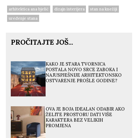
arhitektica ana bjelić
dizajn interijera
stan na knežiji
uređenje stana
PROČITAJTE JOŠ...
KAKO JE STARA TVORNICA
POSTALA NOVO SRCE ZABOKA I
NAJUSPJEŠNIJE ARHITEKTONSKO
OSTVARENJE PROŠLE GODINE?
OVA JE BOJA IDEALAN ODABIR AKO
ŽELITE PROSTORU DATI VIŠE
KARAKTERA BEZ VELIKIH
PROMJENA