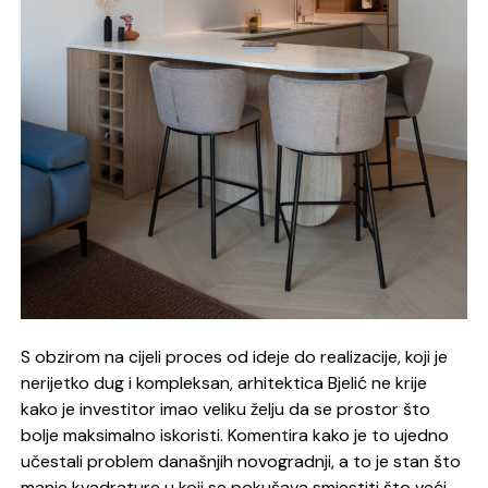
S obzirom na cijeli proces od ideje do realizacije, koji je
nerijetko dug i kompleksan, arhitektica Bjelić ne krije
kako je investitor imao veliku želju da se prostor što
bolje maksimalno iskoristi. Komentira kako je to ujedno
učestali problem današnjih novogradnji, a to je stan što
manje kvadrature u koji se pokušava smjestiti što veći