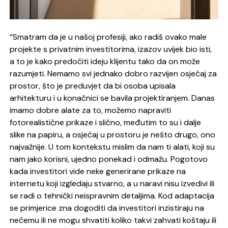
“Smatram da je u našoj profesiji, ako radiš ovako male
projekte s privatnim investitorima, izazov uvijek bio isti,
a to je kako predočiti ideju klijentu tako da on može
razumjeti. Nemamo svi jednako dobro razvijen osjećaj za
prostor, što je preduvjet da bi osoba upisala
arhitekturu i u konačnici se bavila projektiranjem. Danas
imamo dobre alate za to, možemo napraviti
fotorealistične prikaze i slično, međutim to su i dalje
slike na papiru, a osjećaj u prostoru je nešto drugo, ono
najvažnije. U tom kontekstu mislim da nam ti alati, koji su
nam jako korisni, ujedno ponekad i odmažu. Pogotovo
kada investitori vide neke generirane prikaze na
internetu koji izgledaju stvarno, a u naravi nisu izvedivi ili
se radi o tehnički neispravnim detaljima. Kod adaptacija
se primjerice zna dogoditi da investitori inzistiraju na
nečemu ili ne mogu shvatiti koliko takvi zahvati koštaju ili