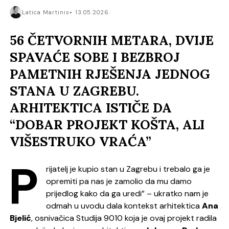
Latica Martinis
13.05.2026.
56 ČETVORNIH METARA, DVIJE
SPAVAĆE SOBE I BEZBROJ
PAMETNIH RJEŠENJA JEDNOG
STANA U ZAGREBU.
ARHITEKTICA ISTIČE DA
“DOBAR PROJEKT KOŠTA, ALI
VIŠESTRUKO VRAĆA”
P
rijatelj je kupio stan u Zagrebu i trebalo ga je
opremiti pa nas je zamolio da mu damo
prijedlog kako da ga uredi” – ukratko nam je
odmah u uvodu dala kontekst arhitektica
Ana
Bjelić
, osnivačica Studija 9010 koja je ovaj projekt radila