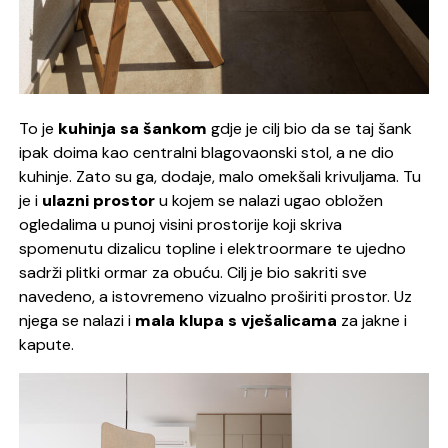
To je
kuhinja sa šankom
gdje je cilj bio da se taj šank
ipak doima kao centralni blagovaonski stol, a ne dio
kuhinje. Zato su ga, dodaje, malo omekšali krivuljama. Tu
je i
ulazni prostor
u kojem se nalazi ugao obložen
ogledalima u punoj visini prostorije koji skriva
spomenutu dizalicu topline i elektroormare te ujedno
sadrži plitki ormar za obuću. Cilj je bio sakriti sve
navedeno, a istovremeno vizualno proširiti prostor. Uz
njega se nalazi i
mala klupa s vješalicama
za jakne i
kapute.