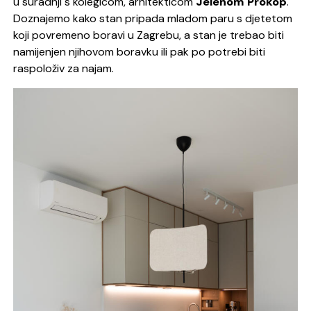
u suradnji s kolegicom, arhitekticom
Jelenom Prokop
.
Doznajemo kako stan pripada mladom paru s djetetom
koji povremeno boravi u Zagrebu, a stan je trebao biti
namijenjen njihovom boravku ili pak po potrebi biti
raspoloživ za najam.