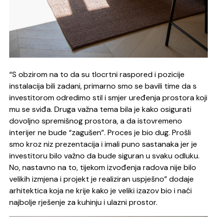
“S obzirom na to da su tlocrtni raspored i pozicije
instalacija bili zadani, primarno smo se bavili time da s
investitorom odredimo stil i smjer uređenja prostora koji
mu se sviđa. Druga važna tema bila je kako osigurati
dovoljno spremišnog prostora, a da istovremeno
interijer ne bude “zagušen”. Proces je bio dug. Prošli
smo kroz niz prezentacija i imali puno sastanaka jer je
investitoru bilo važno da bude siguran u svaku odluku.
No, nastavno na to, tijekom izvođenja radova nije bilo
velikih izmjena i projekt je realiziran uspješno” dodaje
arhitektica koja ne krije kako je veliki izazov bio i naći
najbolje rješenje za kuhinju i ulazni prostor.