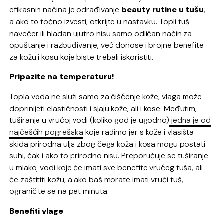
efikasnih načina je odrađivanje
beauty rutine u tušu
,
a ako to točno izvesti, otkrijte u nastavku. Topli tuš
navečer ili hladan ujutro nisu samo odličan način za
opuštanje i razbuđivanje, već donose i brojne benefite
za kožu i kosu koje biste trebali iskoristiti.
Pripazite na temperaturu!
Topla voda ne služi samo za čišćenje kože, vlaga može
doprinijeti elastičnosti i sjaju kože, ali i kose. Međutim,
tuširanje u vrućoj vodi (koliko god je ugodno)
jedna je od
najčešćih pogrešaka
koje radimo jer s kože i vlasišta
skida prirodna ulja zbog čega koža i kosa mogu postati
suhi, čak i ako to prirodno nisu. Preporučuje se tuširanje
u mlakoj vodi koje će imati sve benefite vrućeg tuša, ali
će zaštititi kožu, a ako baš morate imati vrući tuš,
ograničite se na pet minuta.
Benefiti vlage