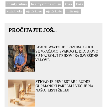
beauty rutina
beauty rutina u tušu
kosa
koža
koža tijela
njega kose
njega kože
tuširanje
PROČITAJTE JOŠ...
BEACH WAVES JE FRIZURA KOJOJ
SE VRAĆAMO SVAKOG LJETA, A OVO
SU NAJBOLJI TRIKOVI ZA SAVRŠENE
VALOVE
STIGAO JE PRVI ESTÉE LAUDER
GURMANSKI PARFEM I VEĆ JE NA
NAŠOJ LISTI ŽELJA!