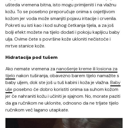
ušteda vremena bitna, isto mogu primijeniti i na vlažnu
kožu. To se posebno preporučuje onima s osjetljivom
kožom jer voda može smanjiti pojavu iritacije i crvenila.
Pokreti su isti kao i kod suhog četkanja tijela, a za još
bolji efekt možete na tijelo dodati i pokoju kapljicu baby
ulja. Ovime ćete s površine kože ukloniti nečistoće i
mrtve stanice kože.
Hidratacija pod tušem
Ako nemate vremena za
nanošenje kreme ili losiona za
tijelo
nakon tuširanja, obavezno barem tijelo namažite s
baby uljem, dok ste još u tuš kabini i koža je vlažna.
Baby
ulje
posebno će dobro koristiti onima sa suhom kožom
jer će nahraniti kožu i učiniti je sjajnom. No, morate paziti
da ga ručnikom ne uklonite, odnosno da ne trljate tijelo
ručnikom već lagano utapkate.