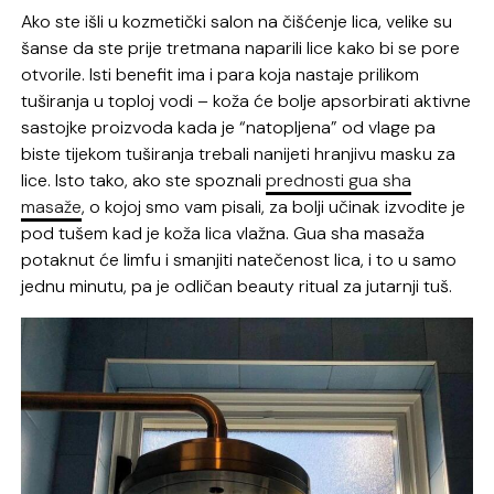
Ako ste išli u kozmetički salon na čišćenje lica, velike su
šanse da ste prije tretmana naparili lice kako bi se pore
otvorile. Isti benefit ima i para koja nastaje prilikom
tuširanja u toploj vodi – koža će bolje apsorbirati aktivne
sastojke proizvoda kada je “natopljena” od vlage pa
biste tijekom tuširanja trebali nanijeti hranjivu masku za
lice. Isto tako, ako ste spoznali
prednosti gua sha
masaže
, o kojoj smo vam pisali, za bolji učinak izvodite je
pod tušem kad je koža lica vlažna. Gua sha masaža
potaknut će limfu i smanjiti natečenost lica, i to u samo
jednu minutu, pa je odličan beauty ritual za jutarnji tuš.