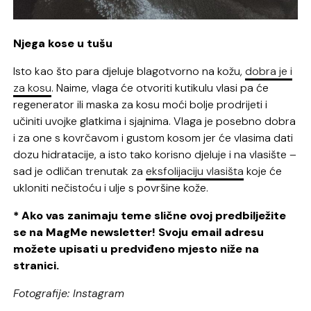
Njega kose u tušu
Isto kao što para djeluje blagotvorno na kožu,
dobra je i
za kosu
. Naime, vlaga će otvoriti kutikulu vlasi pa će
regenerator ili maska za kosu moći bolje prodrijeti i
učiniti uvojke glatkima i sjajnima. Vlaga je posebno dobra
i za one s kovrčavom i gustom kosom jer će vlasima dati
dozu hidratacije, a isto tako korisno djeluje i na vlasište –
sad je odličan trenutak za
eksfolijaciju vlasišta
koje će
ukloniti nečistoću i ulje s površine kože.
* Ako vas zanimaju teme slične ovoj predbilježite
se na MagMe newsletter! Svoju email adresu
možete upisati u predviđeno mjesto niže na
stranici.
Fotografije: Instagram