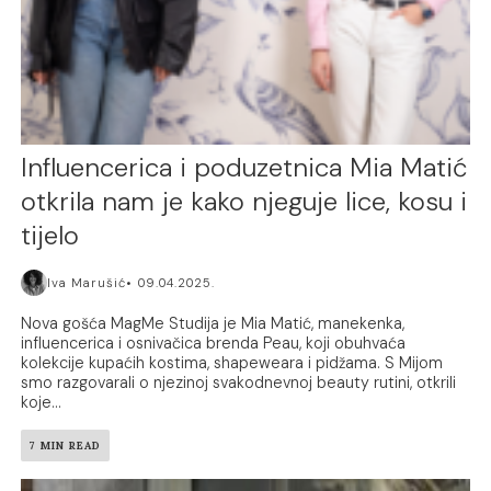
Influencerica i poduzetnica Mia Matić
otkrila nam je kako njeguje lice, kosu i
tijelo
Iva Marušić
09.04.2025.
Nova gošća MagMe Studija je Mia Matić, manekenka,
influencerica i osnivačica brenda Peau, koji obuhvaća
kolekcije kupaćih kostima, shapeweara i pidžama. S Mijom
smo razgovarali o njezinoj svakodnevnoj beauty rutini, otkrili
koje...
7 MIN READ