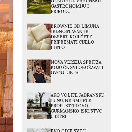
ODMOR UZ VRHUNSKU
GASTRONOMIJU I
PRIRODU
BROWNIE OD LIMUNA
JEDNOSTAVAN JE
DESERT KOJI ĆETE
PRIPREMATI CIJELO
LJETO
NOVA VERZIJA SPRITZA
KOJU ĆE SVI OBOŽAVATI
OVOG LJETA
AKO VOLITE JADRANSKU
TUNU, NE SMIJETE
PROPUSTITI OVO
GURMANSKO ISKUSTVO
U ISTRI
EVO GDJE SVE U