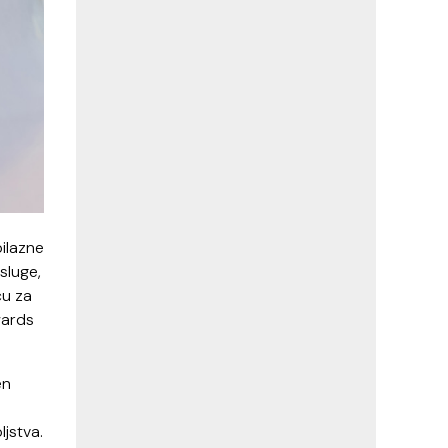
bilazne
sluge,
cu za
wards
en
ljstva.