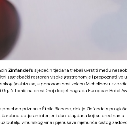
adin
Zinfandel’s
sljedećih tjedana trebali uvrstiti među nezao
tni zagrebački restoran visoke gastronomije i prepoznatljive u
svjetskog šoubiznisa, s ponosom nosi zelenu Michelinovu zvjezdi
 Ani Grgić Tomić na prestižnoj dodjeli nagrada European Hotel A
 posebno priznanje Étoile Blanche, dok je Zinfandel’s proglaš
čarobno dotjeran interijer i dani blagdana koji su pred nama
a uz butelju vrhunskog vina i pjenušave mjehuriće čistog zadovo