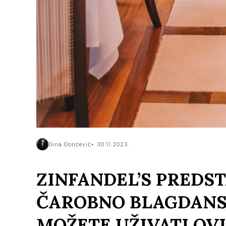
Dina Dončević
30.11.2023.
ZINFANDEL’S PREDST
ČAROBNO BLAGDANS
MOŽETE UŽIVATI OV