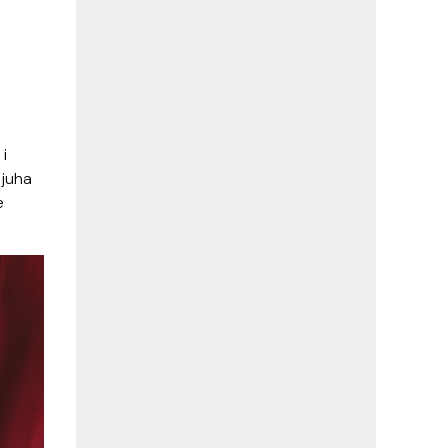
i
 juha
e