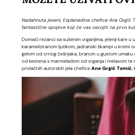
Nadahnuta jeseni, Esplanadina chefica Ana Grgić T
fantastične spojeve koji će vas osvojiti na prvo ku
Domaći rezanci sa sušenim vrganjima, jelenji kare u
karameliziranom ljutikom, jadranski škampi u kremi 
gelom od crnog češnjaka, brancin u gustom umaku o
od kestena s marmeladom od vrganja i melasom te n
privlačnih autorskih jela chefice
Ane Grgić Tomić
,