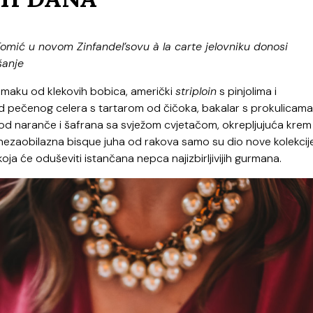
omić u novom Zinfandel’sovu à la carte jelovniku donosi
šanje
 umaku od klekovih bobica, američki
striploin
s pinjolima i
od pečenog celera s tartarom od čičoka, bakalar s prokulicama 
d naranče i šafrana sa svježom cvjetačom, okrepljujuća krem
ezaobilazna bisque juha od rakova samo su dio nove kolekcij
 koja će oduševiti istančana nepca najizbirljivijih gurmana.