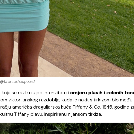
@brontesheppeard
 koje se razlikuju po intenzitetu i
omjeru plavih i zelenih ton
kom viktorijanskog razdoblja, kada je nakit s tirkizom bio među
račju američka draguljarska kuća Tiffany & Co. 1845. godine z
ltnu Tiffany plavu, inspiriranu nijansom tirkiza.