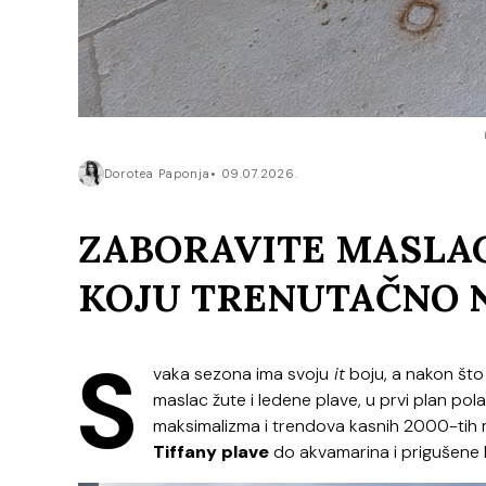
Dorotea Paponja
09.07.2026.
ZABORAVITE MASLAC
KOJU TRENUTAČNO N
S
vaka sezona ima svoju
it
boju, a nakon što
maslac žute i ledene plave, u prvi plan po
maksimalizma i trendova kasnih 2000-tih 
Tiffany plave
do akvamarina i prigušene b