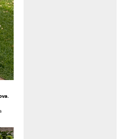
ova.
a