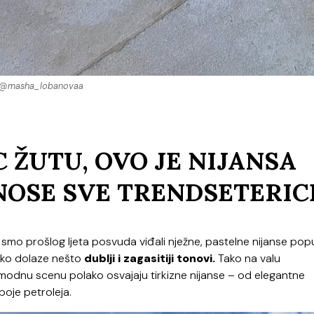
@masha_lobanovaa
 ŽUTU, OVO JE NIJANSA
OSE SVE TRENDSETERIC
 smo prošlog ljeta posvuda viđali nježne, pastelne nijanse pop
lako dolaze nešto
dublji i zagasitiji tonovi.
Tako na valu
modnu scenu polako osvajaju tirkizne nijanse – od elegantne
oje petroleja.