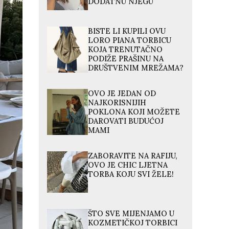
DODATNU NJEGU
BISTE LI KUPILI OVU
LORO PIANA TORBICU
KOJA TRENUTAČNO
PODIŽE PRAŠINU NA
DRUŠTVENIM MREŽAMA?
OVO JE JEDAN OD
NAJKORISNIJIH
POKLONA KOJI MOŽETE
DAROVATI BUDUĆOJ
MAMI
ZABORAVITE NA RAFIJU,
OVO JE CHIC LJETNA
TORBA KOJU SVI ŽELE!
ŠTO SVE MIJENJAMO U
KOZMETIČKOJ TORBICI