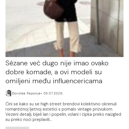
Sézane već dugo nije imao ovako
dobre komade, a ovi modeli su
omiljeni među influencericama
Dorotea Paponja
05.07.2026.
Čini se kako su se high street brendovi kolektivno okrenuli
romantičnoj ljetnoj estetici s pomalo vintage prizvukom.
Vezeni detalji, bijeli lan i popelin, volani i čipka preko naizgled
su preko noći preplavili...