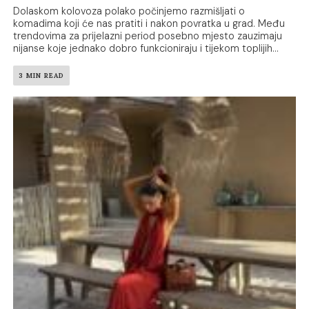
Dolaskom kolovoza polako počinjemo razmišljati o
komadima koji će nas pratiti i nakon povratka u grad. Među
trendovima za prijelazni period posebno mjesto zauzimaju
nijanse koje jednako dobro funkcioniraju i tijekom toplijih...
3 MIN READ