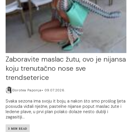
Zaboravite maslac žutu, ovo je nijansa
koju trenutačno nose sve
trendseterice
Dorotea Paponja
09.07.2026.
Svaka sezona ima svoju it boju, a nakon što smo prošlog ljeta
posvuda viđali nježne, pastelne nijanse poput maslac žute i
ledene plave, u prvi plan polako dolaze nešto dublji i
zagasitiji...
3 MIN READ