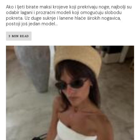
Ako i ljeti birate maksi krojeve koji prekrivaju noge, najbolji su
odabir lagani i prozračni modeli koji omogućuju slobodu
pokreta. Uz duge suknje i lanene hlače širokih nogavica,
postoji još jedan model...
3 MIN READ