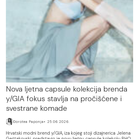
Nova ljetna capsule kolekcija brenda
y/GIA fokus stavlja na pročišćene i
svestrane komade
Dorotea Paponja
25.06.2026.
Hrvatski modni brend y/GIA, iza kojeg stoji dizajnerica Jelena
Geštakovski, predstavio je novu ljetnu capsule kolekciju BHO