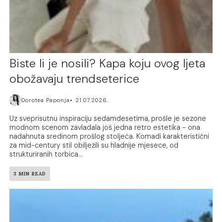
Biste li je nosili? Kapa koju ovog ljeta
obožavaju trendseterice
Dorotea Paponja
21.07.2026.
Uz sveprisutnu inspiraciju sedamdesetima, prošle je sezone
modnom scenom zavladala još jedna retro estetika - ona
nadahnuta sredinom prošlog stoljeća. Komadi karakteristični
za mid-century stil obilježili su hladnije mjesece, od
strukturiranih torbica...
3 MIN READ