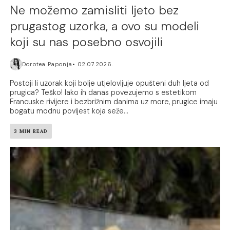
Ne možemo zamisliti ljeto bez
prugastog uzorka, a ovo su modeli
koji su nas posebno osvojili
Dorotea Paponja
02.07.2026.
Postoji li uzorak koji bolje utjelovljuje opušteni duh ljeta od
prugica? Teško! Iako ih danas povezujemo s estetikom
Francuske rivijere i bezbrižnim danima uz more, prugice imaju
bogatu modnu povijest koja seže...
3 MIN READ