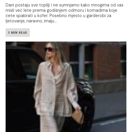
Dani postaju sve topliji i ne sumnjamo kako mnogima od vas
misli već lete prema godišnjem odmoru i komadima koje
ćete spakirati u kofer. Posebno mjesto u garderobi za
ljetovanje, naravno, imaju...
3 MIN READ