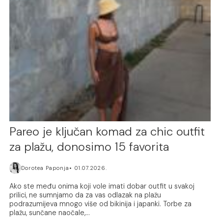
Pareo je ključan komad za chic outfit
za plažu, donosimo 15 favorita
Dorotea Paponja
01.07.2026.
Ako ste među onima koji vole imati dobar outfit u svakoj
prilici, ne sumnjamo da za vas odlazak na plažu
podrazumijeva mnogo više od bikinija i japanki. Torbe za
plažu, sunčane naočale,...