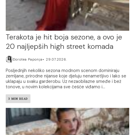
Terakota je hit boja sezone, a ovo je
20 najljepših high street komada
Dorotea Paponja
29.07.2026.
Posljednjih nekoliko sezona modnom scenom dominiraju
zemljane, prirodne nijanse koje djeluju nenametljivo i lako se
uklapaju u svaku garderobu. Uz nezaobilazne smeđe i bež
tonove, u novim kolekcijama sve češće viđamo i...
3 MIN READ