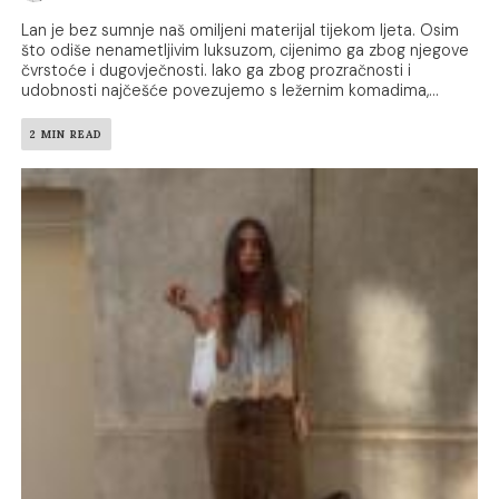
Lan je bez sumnje naš omiljeni materijal tijekom ljeta. Osim
što odiše nenametljivim luksuzom, cijenimo ga zbog njegove
čvrstoće i dugovječnosti. Iako ga zbog prozračnosti i
udobnosti najčešće povezujemo s ležernim komadima,...
2 MIN READ