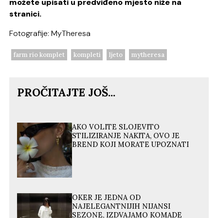
možete upisati u predviđeno mjesto niže na
stranici.
Fotografije: MyTheresa
farm rio komplet
kompleti
ljeto
mytheresa
PROČITAJTE JOŠ...
AKO VOLITE SLOJEVITO
STILIZIRANJE NAKITA, OVO JE
BREND KOJI MORATE UPOZNATI
OKER JE JEDNA OD
NAJELEGANTNIJIH NIJANSI
SEZONE, IZDVAJAMO KOMADE