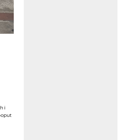
h i
poput