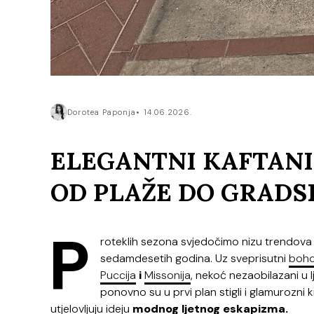
Dorotea Paponja
14.06.2026.
ELEGANTNI KAFTANI
OD PLAŽE DO GRADS
P
roteklih sezona svjedočimo nizu trendova k
sedamdesetih godina. Uz sveprisutni
boho
Puccija
i
Missonija
, nekoć nezaobilazani u l
ponovno su u prvi plan stigli i glamurozni 
utjelovljuju ideju
modnog ljetnog eskapizma.