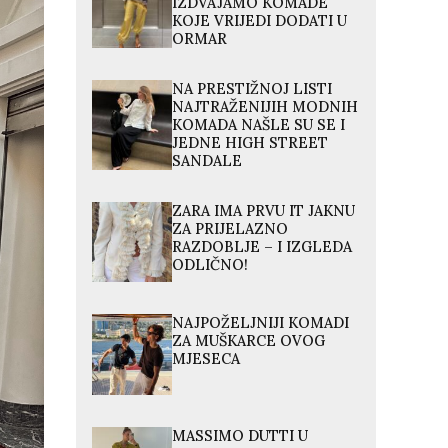
IZDVAJAMO KOMADE
KOJE VRIJEDI DODATI U
ORMAR
NA PRESTIŽNOJ LISTI
NAJTRAŽENIJIH MODNIH
KOMADA NAŠLE SU SE I
JEDNE HIGH STREET
SANDALE
ZARA IMA PRVU IT JAKNU
ZA PRIJELAZNO
RAZDOBLJE – I IZGLEDA
ODLIČNO!
NAJPOŽELJNIJI KOMADI
ZA MUŠKARCE OVOG
MJESECA
MASSIMO DUTTI U