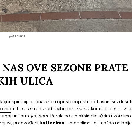
@tamara
 NAS OVE SEZONE PRATE
KIH ULICA
oji inspiraciju pronalaze u opuštenoj estetici kasnih šezdeseti
 chic
, u fokus su se vratili i vibrantni
resort
komadi brendova 
jetnoj uniformi
jet-seta
. Paralelno s maksimalističkim uzorcima,
krojevi, predvođeni
kaftanima
– modelima koji možda najbolje