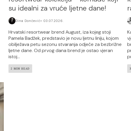
su idealni za vruće ljetne dane!
r
Dina Dončević
03.07.2026.
Hrvatski resortwear brend August, iza kojeg stoji
K
Pamela Badžek, predstavio je novu ljetnu liniju, kojom
v
obilježava petu sezonu stvaranja odjeće za bezbrižne
b
ljetne dane. Od prvog dana brend je ostao vjeran
p
istoj...
pu
2 MIN READ