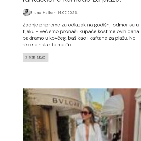
Bruna Haller
14.07.2026.
Zadnje pripreme za odlazak na godišnji odmor su u
tijeku - već smo pronašli kupaće kostime ovih dana
pakiramo u kovčeg, baš kao i kaftane za plažu. No,
ako se nalazite među...
3 MIN READ