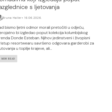
azglednice s ljetovanja
Bruna Haller
16.06.2026.
ad bismo ljetni odmor morali pretočiti u odjeću,
jerojatno bi izgledao poput kolekcija kolumbijskog
renda Donde Esteban. Njihov jedinstveni i živopisni
ristup resortwearu savršeno odgovara garderobi za
tovanja u toplije krajeve, ali...
3 MIN READ