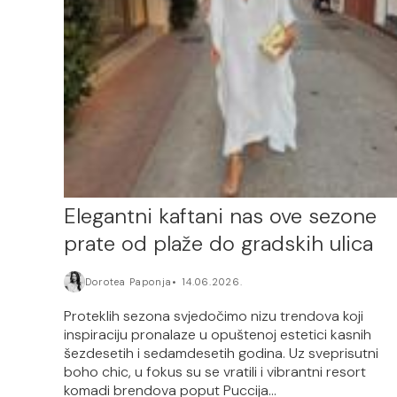
Elegantni kaftani nas ove sezone
prate od plaže do gradskih ulica
Dorotea Paponja
14.06.2026.
Proteklih sezona svjedočimo nizu trendova koji
inspiraciju pronalaze u opuštenoj estetici kasnih
šezdesetih i sedamdesetih godina. Uz sveprisutni
boho chic, u fokus su se vratili i vibrantni resort
komadi brendova poput Puccija...