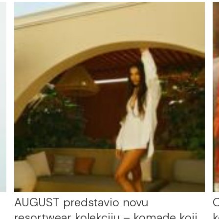
AUGUST predstavio novu
O
resortwear kolekciju – komade koji
k