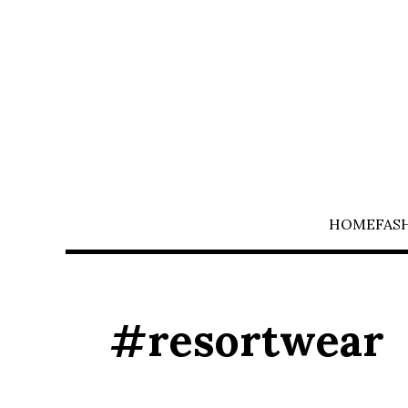
HOME
FAS
#resortwear