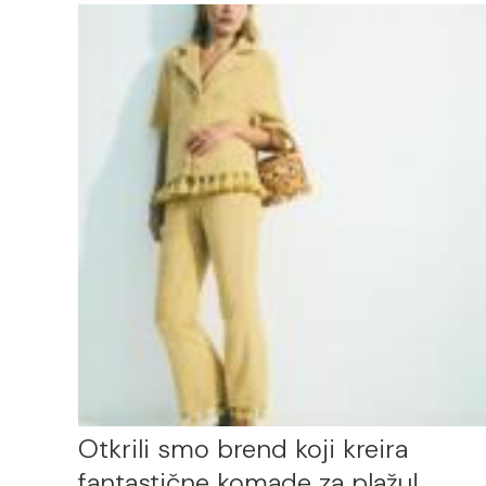
Otkrili smo brend koji kreira
fantastične komade za plažu!