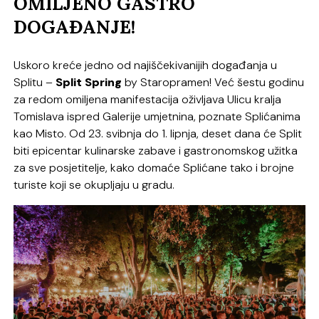
OMILJENO GASTRO
DOGAĐANJE!
Uskoro kreće jedno od najiščekivanijih događanja u
Splitu –
Split Spring
by Staropramen! Već šestu godinu
za redom omiljena manifestacija oživljava Ulicu kralja
Tomislava ispred Galerije umjetnina, poznate Splićanima
kao Misto. Od 23. svibnja do 1. lipnja, deset dana će Split
biti epicentar kulinarske zabave i gastronomskog užitka
za sve posjetitelje, kako domaće Splićane tako i brojne
turiste koji se okupljaju u gradu.