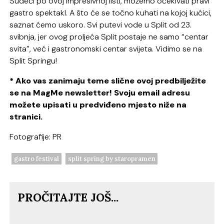
Sudeći po ovoj impresivnoj listi, možemo očekivati pravi
gastro spektakl. A što će se točno kuhati na kojoj kućici,
saznat ćemo uskoro. Svi putevi vode u Split od 23.
svibnja, jer ovog proljeća Split postaje ne samo “centar
svita”, već i gastronomski centar svijeta. Vidimo se na
Split Springu!
* Ako vas zanimaju teme slične ovoj predbilježite
se na MagMe newsletter! Svoju email adresu
možete upisati u predviđeno mjesto niže na
stranici.
Fotografije: PR
gastro festival
split spring by staropramen
PROČITAJTE JOŠ...