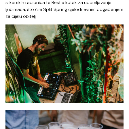
slikarskih radionica te Bestie kutak za udomljavanje
ljubimaca, što čini Split Spring cjelodnevnim događanjem
za cijelu obitelj.