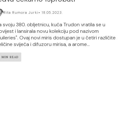
Rita Rumora Jurki
18.05.2023.
a svoju 380. obljetnicu, kuća Trudon vratila se u
ovijest i lansirala novu kolekciju pod nazivom
uileries". Ovaj novi miris dostupan je u četiri različite
ličine svijeća i difuzoru mirisa, a arome...
2 MIN READ