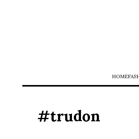
HOME
FAS
#trudon