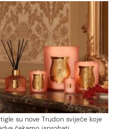
tigle su nove Trudon svijeće koje
edva čekamo isprobati