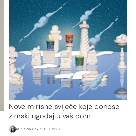
Nove mirisne svijeće koje donose
zimski ugođaj u vaš dom
Mirja Vasić
29.10.2020.