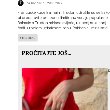
Dina Dončević
20.01.2022.
Francuske kuće Balmain i Trudon udružile su se kako
bi predstavile posebnu, limitiranu verziju popularne
Balmain x Trudon mirisne svijeće, u novoj staklenoj
čaši u toplom, grimiznom tonu. Pakiranje i miris ističi..
2 MIN READ
PROČITAJTE JOŠ...
K