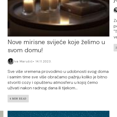
Z
p
"T
ve
Nove mirisne svijeće koje želimo u
svom domu!
Iva Marušić
14.11.2023.
Sve više vremena provodimo u udobnosti svog doma
i samim time sve više obraćamo pažnju koliko je bitno
stvoriti cozy i opuštenu atmosferu u kojoj ćemo
uživati nakon radnog dana ili tijekom...
4 MIN READ