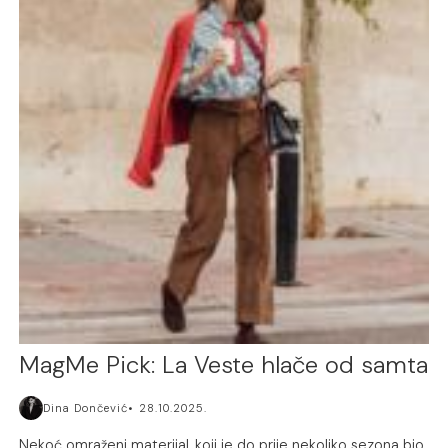
MagMe Pick: La Veste hlače od samta
Dina Dončević
28.10.2025.
Nekoć omraženi materijal, koji je do prije nekoliko sezona bio