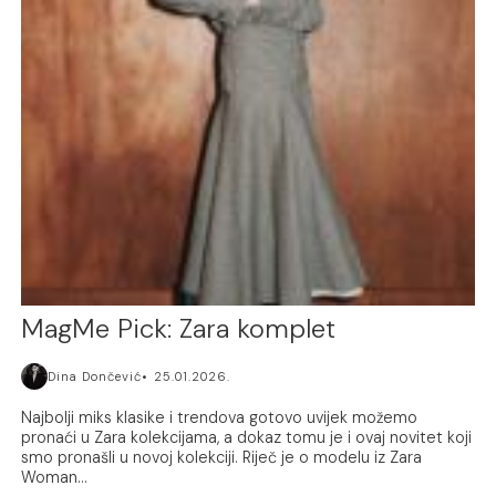
MagMe Pick: Zara komplet
Dina Dončević
25.01.2026.
Najbolji miks klasike i trendova gotovo uvijek možemo
pronaći u Zara kolekcijama, a dokaz tomu je i ovaj novitet koji
smo pronašli u novoj kolekciji. Riječ je o modelu iz Zara
Woman...