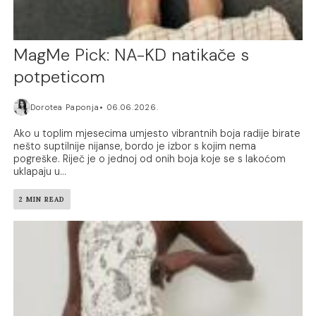
MagMe Pick: NA-KD natikače s
potpeticom
Dorotea Paponja
06.06.2026.
Ako u toplim mjesecima umjesto vibrantnih boja radije birate
nešto suptilnije nijanse, bordo je izbor s kojim nema
pogreške. Riječ je o jednoj od onih boja koje se s lakoćom
uklapaju u...
2 MIN READ