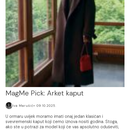
MagMe Pick: Arket kaput
Iva Marušić
09.10.2025.
U ormaru uvijek moramo imati onaj jedan klasičan i
svevremenski kaput koji ćemo iznova nositi godina. Stoga,
ako ste u potrazi za model koji će vas apsolutno oduševiti,