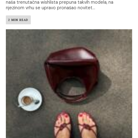
naša trenutačna wishlista prepuna takvih modela, na
njezinom vrhu se upravo pronašao novitet...
2 MIN READ