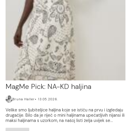
MagMe Pick: NA-KD haljina
Bruna Haller
13.05.2026.
Velike smo ljubiteljice haljina koje se ističu na prvu i izgledaju
drugačije. Bilo da je riječ o mini haljinama upečatljivih nijansi ili
maksi haljinama s uzorkom, na našoj listi želja uvijek se...