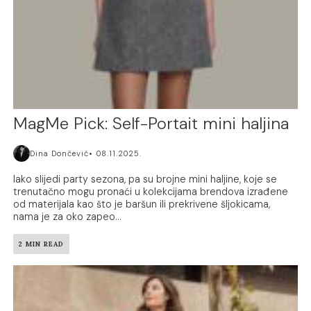
MagMe Pick: Self-Portait mini haljina
Dina Dončević
08.11.2025.
Iako slijedi party sezona, pa su brojne mini haljine, koje se
trenutačno mogu pronaći u kolekcijama brendova izrađene
od materijala kao što je baršun ili prekrivene šljokicama,
nama je za oko zapeo...
2 MIN READ