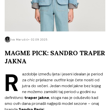
Iva Marušić
02.09.2025.
MAGME PICK: SANDRO TRAPER
JAKNA
R
azdoblje između ljeta i jeseni idealan je period
za
chic
prijelazne
outfite
koje ćete nositi od
jutra do večeri. Jedan model jakne bez kojeg
ne možemo zamisliti taj period u godini su
definitivno
traper jakne
, stoga nas je oduševilo kad
smo ovih dana pronašli najljepši model sezone – onaj
brenda
Sandro Paris
!