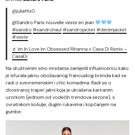
@juliafits0
@Sandro Paris nouvelle veste en jean
#sandro
#sandrohaul
#sandrojacket
#denimjacket
#veste
♬ Im In Love Im Obsessed Rihanna x Casa Di Remix –
CasaDi
Na društvenim smo mrežama zamijetili influencericu kako
je isfurala jaknu obožavanog francuskog brenda kad se
radi o svevremenskim i
chic
komadima. Radi se o
dvostranoj traper jakni koja je ukrašena kariranim
uzorkom (jednom od vodećih trendova sezone), s
ovratnikom košulje, dugim rukavima i kopčanjem na
gumbe.