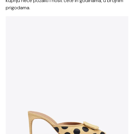
kupnju neće požaliti i nosit ćete ih godinama, u brojnim
prigodama.