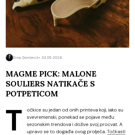
Dina Dončević
02.05.2026.
MAGME PICK: MALONE
SOULIERS NATIKAČE S
POTPETICOM
T
očkice su jedan od onih printeva koji, iako su
svevremenski, ponekad se pojave među
sezonskim trendova i dožive svoj procvat. A
upravo se to događa ovog proljeća.
Točkasti