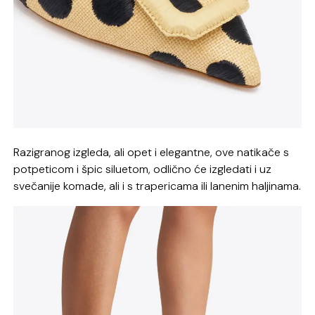
Razigranog izgleda, ali opet i elegantne, ove natikače s
potpeticom i špic siluetom, odlično će izgledati i uz
svečanije komade, ali i s trapericama ili lanenim haljinama.