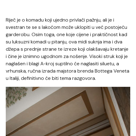
Riječ je o komadu koji ujedno privlači pažnju, ali je i
svestran te se s lakoćom može uklopiti u već postojeću
garderobu. Osim toga, one koje cijene i praktičnost kad
su luksuzni komadi u pitanju, ova midi suknja ima i dva
džepa s prednje strane te izreze koji olakšavaju kretanje
i čine je iznimno ugodnom za nošenje. Visoki struk koji je
naglašen i blagi A-kroj suptilno će naglasiti siluetu, a
vrhunska, ručna izrada majstora brenda Bottega Veneta
u Italiji, definitivno će biti tema razgovora.