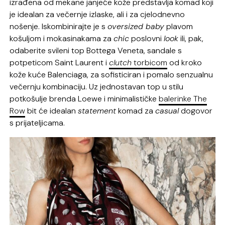
izrađena od mekane janjeće kože predstavlja komad koji
je idealan za večernje izlaske, ali i za cjelodnevno
nošenje. Iskombinirajte je s
oversized baby
plavom
košuljom i mokasinakama za
chic
poslovni
look
ili, pak,
odaberite svileni top Bottega Veneta, sandale s
potpeticom Saint Laurent i
clutch
torbicom
od kroko
kože kuće Balenciaga, za sofisticiran i pomalo senzualnu
večernju kombinaciju. Uz jednostavan top u stilu
potkošulje brenda Loewe i minimalističke
balerinke The
Row
bit će idealan
statement
komad za
casual
dogovor
s prijateljicama.