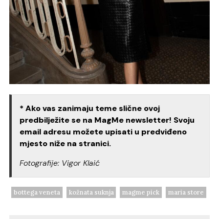
* Ako vas zanimaju teme slične ovoj
predbilježite se na MagMe newsletter! Svoju
email adresu možete upisati u predviđeno
mjesto niže na stranici.
Fotografije: Vigor Klaić
bottega veneta
kožnata suknja
magme pick
maria store