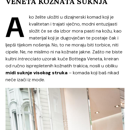
VENETA KOŽNATA SUKNJA
A
ko želite uložiti u dizajnerski komad koji je
kvalitetan i trajati vječno, modni entuzijasti
složit će se da izbor mora pasti na kožu, kao
materijal koji je dugovječan te postaje čak i
ljepši tijekom nošenja. No, to ne moraju biti torbice, niti
cipele. Ne, ne mislimo ni na kožnate jakne. Zašto ne biste
kultni
intrecciato
uzorak kuće Bottega Veneta, kreiran
od ručno isprepletenih kožnatih trakica, nosili u obliku
midi suknje visokog struka
– komada koji baš nikad
neće izaći iz mode.