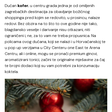
Dućan
kofer.
u centru grada jedna je od omiljenih
zagrebačkih destinacija za obavljanje božićnog
shoppinga pred kojim se redovito, u prosincu, nalaze
redovi. Bez obzira na to što to ove godine nije tako,
blagdansko veselje i darivanje nisu otkazani, niti
ograničeni i, ne, za to vam ne treba propusnica. Na
policama ovog dućana, koji se nalazi i u Horvaćanskoj te
u pop up verzijama u City Centeru one East te Arena
Centru, ali i online, mogu se pronaći premium ginovi,
aromatizirani tonici, začini te originalne mješavine za čaj
te brojni dodaci koji su vam potrebni za konzumaciju
koktela.