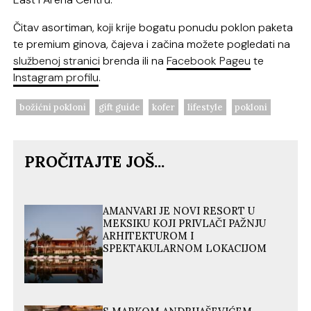
Čitav asortiman, koji krije bogatu ponudu poklon paketa
te premium ginova, čajeva i začina možete pogledati na
službenoj stranici
brenda ili na
Facebook Pageu
te
Instagram profilu
.
božićni pokloni
gift guide
kofer
lifestyle
pokloni
PROČITAJTE JOŠ...
AMANVARI JE NOVI RESORT U
MEKSIKU KOJI PRIVLAČI PAŽNJU
ARHITEKTUROM I
SPEKTAKULARNOM LOKACIJOM