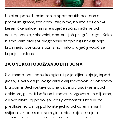
U kofer. ponudi, osim ranije spomenutih poklona s
premium ginom, tonicom i začinima, nalaze se i čajevi,
keramičke šalice, mirisne svijeće ručno rađene od
sojinog voska, rokovnici, posteri i još pregršt toga… Kako
bismo vam olakšali blagdanski shopping i navigiranje
kroz našu ponudu, složili smo malo drugačiji vodič za
kupnju poklona.
ZA ONE KOJI OBOŽAVAJU BITI DOMA
Svi imamo onu jednu kolegicu ili prijateljicu koja je, ispod
glasa, izjavila da joj odgovara ovaj lockdown jer obožava
biti doma. Jednostavno, ona uživa biti ušuškana pod
dekicom, gledati božićne filmove i razgovarati s biljkama,
a kako biste joj poboljšali cozy atmosferu kod kuće
predlažemo da joj poklonite jednu od kofer. mirisnih
svijeća. Uz one s mirisom gin tonica koje se kriju u