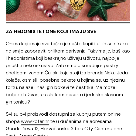
ZA HEDONISTE I ONE KOJI IMAJU SVE
Onima koji imaju sve teško je nešto kupiti, ali ih se nikako
ne smije zaboraviti prilikom darivanja. Takvima je, baš kao
i hedonistima koji beskrajno uživaju u životu, najbolje
priuštiti neko iskustvo. Zato smo u suradnji s pastry
cheficom Ivanom Čuljak, koja stoji iza brenda Neka Jedu
kolače, osmislili posebne pakete u kojima se, uz njezinu
tortu, nalaze i naši gin boxevi te čestitka. Ma može li
bolje od uživanja u slatkom desertu i jednako slasnom
gin tonicu?
Svi su ovi proizvodi dostupni za kupnju putem online
shopa
www.kofer.hr
te u dućanima na adresama
Gundulićeva 13, Horvaćanska 3 te u City Centeru one
East i Arena Centru.