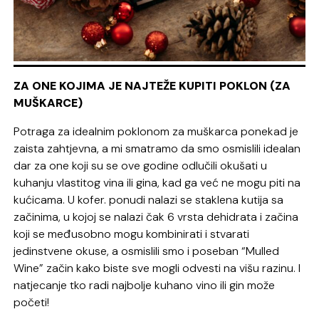
ZA ONE KOJIMA JE NAJTEŽE KUPITI POKLON (ZA
MUŠKARCE)
Potraga za idealnim poklonom za muškarca ponekad je
zaista zahtjevna, a mi smatramo da smo osmislili idealan
dar za one koji su se ove godine odlučili okušati u
kuhanju vlastitog vina ili gina, kad ga već ne mogu piti na
kućicama. U kofer. ponudi nalazi se staklena kutija sa
začinima, u kojoj se nalazi čak 6 vrsta dehidrata i začina
koji se međusobno mogu kombinirati i stvarati
jedinstvene okuse, a osmislili smo i poseban “Mulled
Wine” začin kako biste sve mogli odvesti na višu razinu. I
natjecanje tko radi najbolje kuhano vino ili gin može
početi!