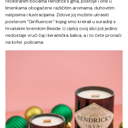
recikliranim bocama Hendrick’s gina, postoje i one u
limenkama obogaćene različitim aromama, duhovitim
natpisima i ilustracijama. Zidove joj možete ukrasiti
posterom “Ginfluencer” kojeg smo kreirali u suradnji s
hrvatskim brendom Beside. U cijeloj ovoj slici još jedino
nedostaje vrući čaj i keramička šalica, a i to ćete pronaći
na kofer. policama.