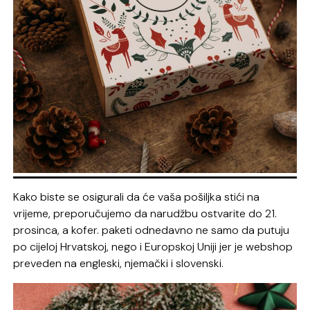
Kako biste se osigurali da će vaša pošiljka stići na
vrijeme, preporučujemo da narudžbu ostvarite do 21.
prosinca, a kofer. paketi odnedavno ne samo da putuju
po cijeloj Hrvatskoj, nego i Europskoj Uniji jer je webshop
preveden na engleski, njemački i slovenski.