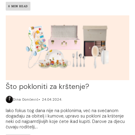
6 MIN READ
Što pokloniti za krštenje?
Dina Dončević
24.04.2024.
Iako fokus tog dana nije na poklonima, već na svečanom
događaju za obitelj i kumove, upravo su pokloni za krštenje
neki od najpamtljivijih koje ćete ikad kupiti. Darove za djecu
čuvaju roditelji,...