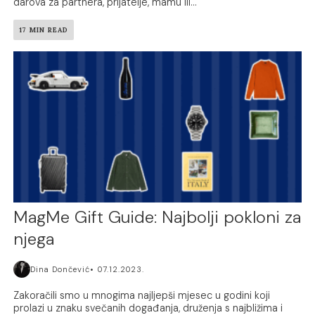
darova za partnera, prijatelje, mamu ili...
17 MIN READ
MagMe Gift Guide: Najbolji pokloni za
njega
Dina Dončević
07.12.2023.
Zakoračili smo u mnogima najljepši mjesec u godini koji
prolazi u znaku svečanih događanja, druženja s najbližima i