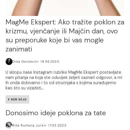
MagMe Ekspert: Ako tražite poklon za
krizmu, vjenčanje ili Majčin dan, ovo
su preporuke koje bi vas mogle
zanimati
Dina Dončević
19.04.2023.
U sklopu naše Instagram rubrike MagMe Ekspert postavljate
nam pitanja na koja ste oduvijek željeti saznati odgovor, a mi
ih onda dobivamo i to od stručnjaka s kojima surađujemo
kao što su vizažisti,...
8 MIN READ
Donosimo ideje poklona za tate
Rita Rumora Jurki
17.03.2023.