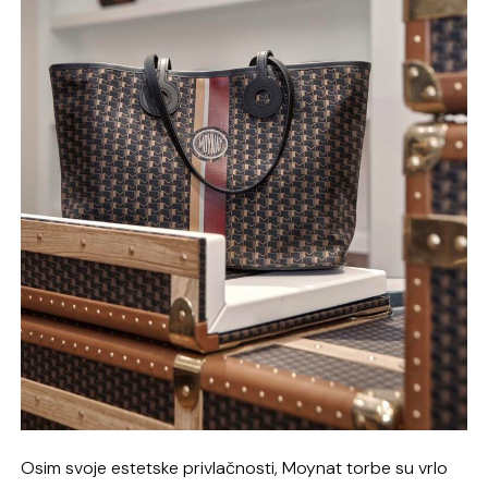
Osim svoje estetske privlačnosti, Moynat torbe su vrlo