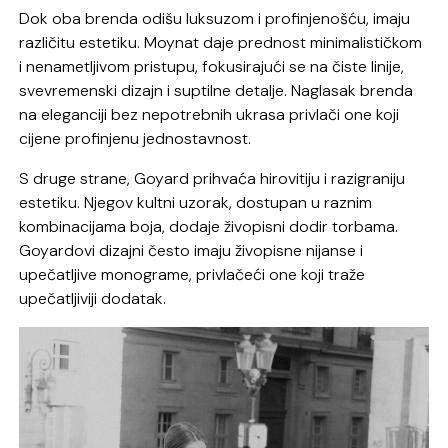
Dok oba brenda odišu luksuzom i profinjenošću, imaju
različitu estetiku. Moynat daje prednost minimalističkom
i nenametljivom pristupu, fokusirajući se na čiste linije,
svevremenski dizajn i suptilne detalje. Naglasak brenda
na eleganciji bez nepotrebnih ukrasa privlači one koji
cijene profinjenu jednostavnost.
S druge strane, Goyard prihvaća hirovitiju i razigraniju
estetiku. Njegov kultni uzorak, dostupan u raznim
kombinacijama boja, dodaje živopisni dodir torbama.
Goyardovi dizajni često imaju živopisne nijanse i
upečatljive monograme, privlačeći one koji traže
upečatljiviji dodatak.