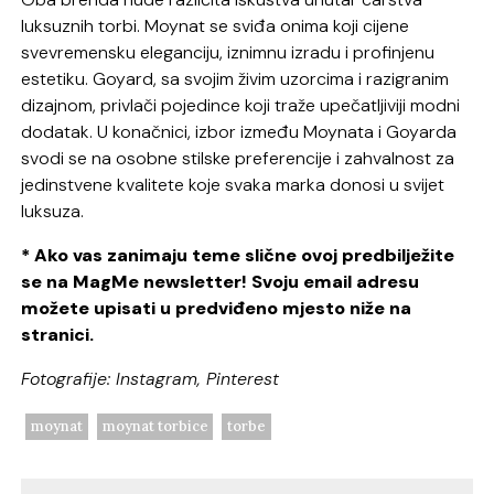
luksuznih torbi. Moynat se sviđa onima koji cijene
svevremensku eleganciju, iznimnu izradu i profinjenu
estetiku. Goyard, sa svojim živim uzorcima i razigranim
dizajnom, privlači pojedince koji traže upečatljiviji modni
dodatak. U konačnici, izbor između Moynata i Goyarda
svodi se na osobne stilske preferencije i zahvalnost za
jedinstvene kvalitete koje svaka marka donosi u svijet
luksuza.
* Ako vas zanimaju teme slične ovoj predbilježite
se na MagMe newsletter! Svoju email adresu
možete upisati u predviđeno mjesto niže na
stranici.
Fotografije: Instagram, Pinterest
moynat
moynat torbice
torbe