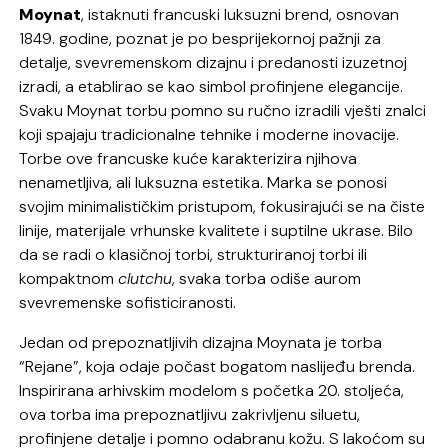
Moynat
, istaknuti francuski luksuzni brend, osnovan
1849. godine, poznat je po besprijekornoj pažnji za
detalje, svevremenskom dizajnu i predanosti izuzetnoj
izradi, a etablirao se kao simbol profinjene elegancije.
Svaku Moynat torbu pomno su ručno izradili vješti znalci
koji spajaju tradicionalne tehnike i moderne inovacije.
Torbe ove francuske kuće karakterizira njihova
nenametljiva, ali luksuzna estetika. Marka se ponosi
svojim minimalističkim pristupom, fokusirajući se na čiste
linije, materijale vrhunske kvalitete i suptilne ukrase. Bilo
da se radi o klasičnoj torbi, strukturiranoj torbi ili
kompaktnom
clutchu
, svaka torba odiše aurom
svevremenske sofisticiranosti.
Jedan od prepoznatljivih dizajna Moynata je torba
“Rejane”, koja odaje počast bogatom naslijeđu brenda.
Inspirirana arhivskim modelom s početka 20. stoljeća,
ova torba ima prepoznatljivu zakrivljenu siluetu,
profinjene detalje i pomno odabranu kožu. S lakoćom su