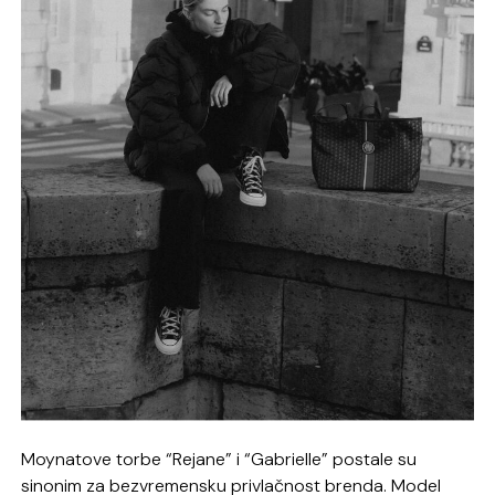
Moynatove torbe “Rejane” i “Gabrielle” postale su
sinonim za bezvremensku privlačnost brenda. Model