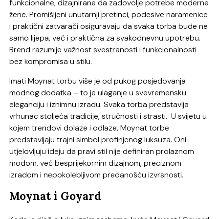
funkcionalne, dizajnirane da zadovolje potrebe moderne
žene. Promišljeni unutarnji pretinci, podesive naramenice
i praktični zatvarači osiguravaju da svaka torba bude ne
samo lijepa, već i praktična za svakodnevnu upotrebu.
Brend razumije važnost svestranosti i funkcionalnosti
bez kompromisa u stilu.
Imati Moynat torbu više je od pukog posjedovanja
modnog dodatka – to je ulaganje u svevremensku
eleganciju i iznimnu izradu. Svaka torba predstavlja
vrhunac stoljeća tradicije, stručnosti i strasti. U svijetu u
kojem trendovi dolaze i odlaze, Moynat torbe
predstavljaju trajni simbol profinjenog luksuza. Oni
utjelovljuju ideju da pravi stil nije definiran prolaznom
modom, već besprijekornim dizajnom, preciznom
izradom i nepokolebljivom predanošću izvrsnosti.
Moynat i Goyard