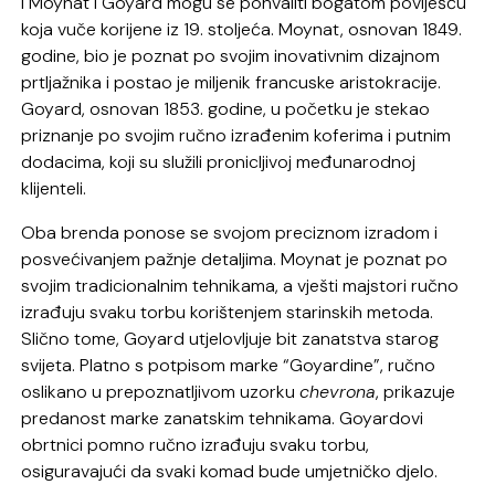
I Moynat i Goyard mogu se pohvaliti bogatom poviješću
koja vuče korijene iz 19. stoljeća. Moynat, osnovan 1849.
godine, bio je poznat po svojim inovativnim dizajnom
prtljažnika i postao je miljenik francuske aristokracije.
Goyard, osnovan 1853. godine, u početku je stekao
priznanje po svojim ručno izrađenim koferima i putnim
dodacima, koji su služili pronicljivoj međunarodnoj
klijenteli.
Oba brenda ponose se svojom preciznom izradom i
posvećivanjem pažnje detaljima. Moynat je poznat po
svojim tradicionalnim tehnikama, a vješti majstori ručno
izrađuju svaku torbu korištenjem starinskih metoda.
Slično tome, Goyard utjelovljuje bit zanatstva starog
svijeta. Platno s potpisom marke “Goyardine”, ručno
oslikano u prepoznatljivom uzorku
chevrona
, prikazuje
predanost marke zanatskim tehnikama. Goyardovi
obrtnici pomno ručno izrađuju svaku torbu,
osiguravajući da svaki komad bude umjetničko djelo.