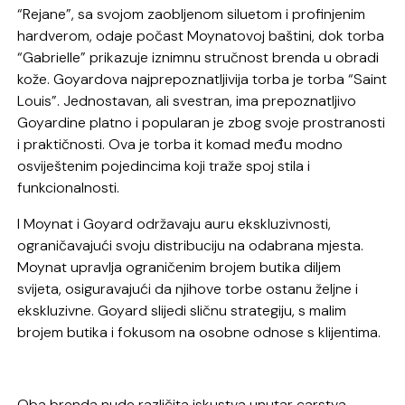
“Rejane”, sa svojom zaobljenom siluetom i profinjenim
hardverom, odaje počast Moynatovoj baštini, dok torba
“Gabrielle” prikazuje iznimnu stručnost brenda u obradi
kože. Goyardova najprepoznatljivija torba je torba “Saint
Louis”. Jednostavan, ali svestran, ima prepoznatljivo
Goyardine platno i popularan je zbog svoje prostranosti
i praktičnosti. Ova je torba it komad među modno
osviještenim pojedincima koji traže spoj stila i
funkcionalnosti.
I Moynat i Goyard održavaju auru ekskluzivnosti,
ograničavajući svoju distribuciju na odabrana mjesta.
Moynat upravlja ograničenim brojem butika diljem
svijeta, osiguravajući da njihove torbe ostanu željne i
ekskluzivne. Goyard slijedi sličnu strategiju, s malim
brojem butika i fokusom na osobne odnose s klijentima.
Oba brenda nude različita iskustva unutar carstva