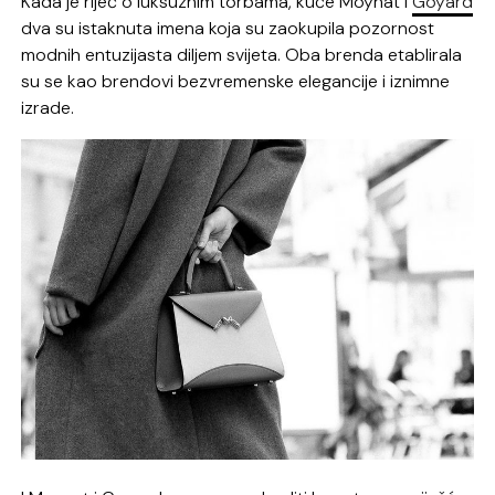
Kada je riječ o luksuznim torbama, kuće Moynat i
Goyard
dva su istaknuta imena koja su zaokupila pozornost
modnih entuzijasta diljem svijeta. Oba brenda etablirala
su se kao brendovi bezvremenske elegancije i iznimne
izrade.