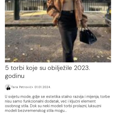
5 torbi koje su obilježile 2023.
godinu
Tara Petrović
01.01.2024.
U svijetu mode, gdje se estetika stalno razvija i mijenja, torbe
nisu samo funkcionalni dodatak, već i ključni element
osobnog stila. Dok su neki modeli torbi prolazni, luksuzni
modeli bezvremenskog stila mogu...