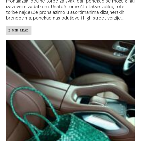
Pronalazak idealne torbe za svaki dan ponekad se može činiti
izazovnim zadatkom. Unatoč tome što takve velike, tote
torbe najčešće pronalazimo u asortimanima dizajnerskih
brendovima, ponekad nas oduševe i high street verzije....
2 MIN READ