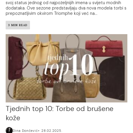
svoj status jednog od najpoželjnijih imena u svijetu modnih
dodataka. Ove sezone predstavljaju dva nova modela torbi s
prepoznatljivim okvirom Triomphe koji već na...
3 MIN READ
Tjednih top 10: Torbe od brušene
kože
Dina Dončević
28.02.2025.