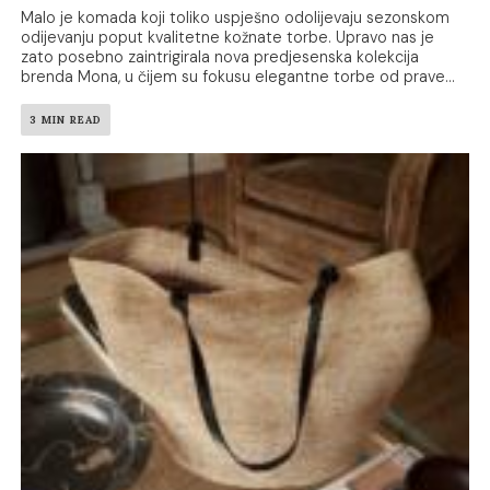
Malo je komada koji toliko uspješno odolijevaju sezonskom
odijevanju poput kvalitetne kožnate torbe. Upravo nas je
zato posebno zaintrigirala nova predjesenska kolekcija
brenda Mona, u čijem su fokusu elegantne torbe od prave...
3 MIN READ