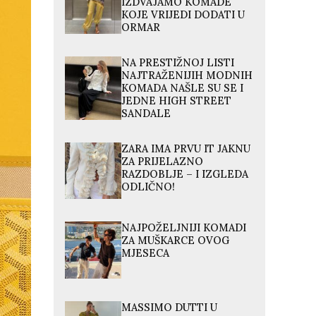
IZDVAJAMO KOMADE
KOJE VRIJEDI DODATI U
ORMAR
NA PRESTIŽNOJ LISTI
NAJTRAŽENIJIH MODNIH
KOMADA NAŠLE SU SE I
JEDNE HIGH STREET
SANDALE
ZARA IMA PRVU IT JAKNU
ZA PRIJELAZNO
RAZDOBLJE – I IZGLEDA
ODLIČNO!
NAJPOŽELJNIJI KOMADI
ZA MUŠKARCE OVOG
MJESECA
MASSIMO DUTTI U