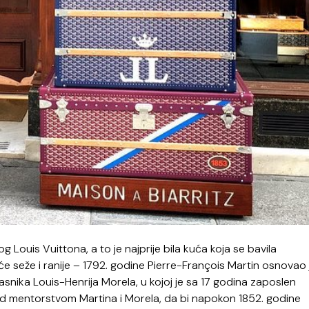
Louis Vuittona, a to je najprije bila kuća koja se bavila
e seže i ranije – 1792. godine Pierre-François Martin osnovao 
lasnika Louis-Henrija Morela, u kojoj je sa 17 godina zaposlen
od mentorstvom Martina i Morela, da bi napokon 1852. godine