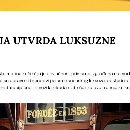
NJA UTVRDA LUKSUZNE
cuske modne kuće čija je privlačnost primarno izgrađena na mo
o su upravo ti brendovi pojam francuskog luksuza, posljednja
konstatacija čudi ili možda nikada niste čuli za ovu francusku ku