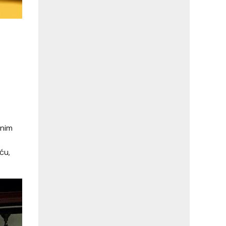
dnim
ću,