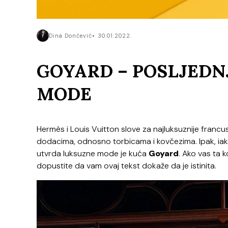
Dina Dončević
30.01.2022.
GOYARD – POSLJED
MODE
Hermès i Louis Vuitton slove za najluksuznije fran
dodacima, odnosno torbicama i kovčezima. Ipak, iak
utvrda luksuzne mode je kuća
Goyard
. Ako vas ta 
dopustite da vam ovaj tekst dokaže da je istinita.