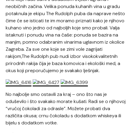
neobičnih začina. Velika ponuda kuhanih vina u gradu
potaknula je ekipu The Rudolph puba da naprave nešto
čime će se isticati te im moramo priznati kako je njihovo
kuhano vino jedno od najboljih koje smo probali. Valja
istaknuti i ponudu vina na čaše: ponuda se bazira na
manjim, pomno odabranim vinarima uglavnom iz okolice
Zagreba. Za sve one koje se zimi vole zagrijati
rakijom,The Rudolph pub nudi izbor visokokvalitetnih
prirodnih rakija čija je baza komovica i ekološki med, a
okus koji preporučujemo je svakako lješnjak.
No najbolje smo ostavili za kraj – ono što nas je
oduševilo i što svakako morate kušati. Radi se o njihovoj
“vrućoj čokoladi za odrasle”. Možete probati dva
različita okusa; crnu čokoladu s dodatkom whiskeya ili
bijelu s dodatkom votke.