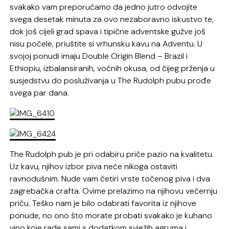
svakako vam preporučamo da jedno jutro odvojite
svega desetak minuta za ovo nezaboravno iskustvo te,
dok još cijeli grad spava i tipične adventske gužve još
nisu počele, priuštite si vrhunsku kavu na Adventu. U
svojoj ponudi imaju Double Origin Blend – Brazil i
Ethiopiu, izbalansiranih, voćnih okusa, od čijeg prženja u
susjedstvu do posluživanja u The Rudolph pubu prođe
svega par dana.
The Rudolph pub je pri odabiru priče pazio na kvalitetu.
Uz kavu, njihov izbor piva neće nikoga ostaviti
ravnodušnim. Nude vam četiri vrste točenog piva i dva
zagrebačka crafta. Ovime prelazimo na njihovu večernju
priču. Teško nam je bilo odabrati favorita iz njihove
ponude, no ono što morate probati svakako je kuhano
vino koje rade sami s dodatkom svježih agruma i