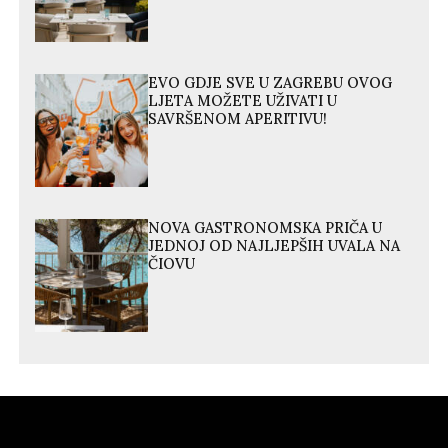
EVO GDJE SVE U ZAGREBU OVOG
LJETA MOŽETE UŽIVATI U
SAVRŠENOM APERITIVU!
NOVA GASTRONOMSKA PRIČA U
JEDNOJ OD NAJLJEPŠIH UVALA NA
ČIOVU