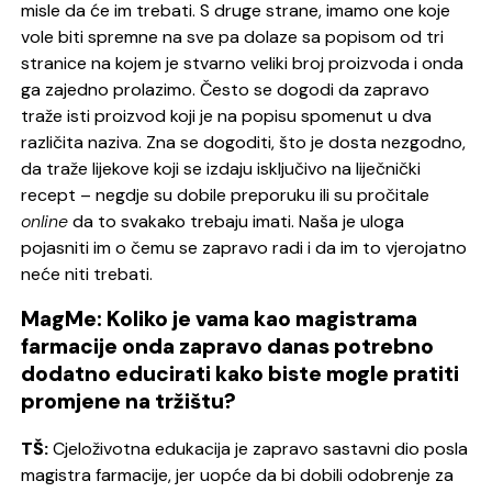
misle da će im trebati. S druge strane, imamo one koje
vole biti spremne na sve pa dolaze sa popisom od tri
stranice na kojem je stvarno veliki broj proizvoda i onda
ga zajedno prolazimo. Često se dogodi da zapravo
traže isti proizvod koji je na popisu spomenut u dva
različita naziva. Zna se dogoditi, što je dosta nezgodno,
da traže lijekove koji se izdaju isključivo na liječnički
recept – negdje su dobile preporuku ili su pročitale
online
da to svakako trebaju imati. Naša je uloga
pojasniti im o čemu se zapravo radi i da im to vjerojatno
neće niti trebati.
MagMe: Koliko je vama kao magistrama
farmacije onda zapravo danas potrebno
dodatno educirati kako biste mogle pratiti
promjene na tržištu?
TŠ:
Cjeloživotna edukacija je zapravo sastavni dio posla
magistra farmacije, jer uopće da bi dobili odobrenje za