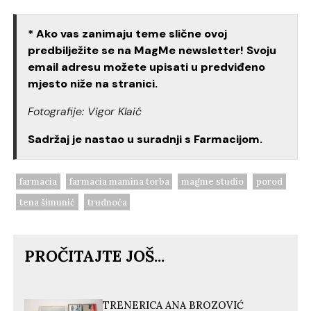
* Ako vas zanimaju teme slične ovoj
predbilježite se na MagMe newsletter! Svoju
email adresu možete upisati u predviđeno
mjesto niže na stranici.
Fotografije: Vigor Klaić
Sadržaj je nastao u suradnji s Farmacijom.
farmacia
farmacia mamina torba
magme studio
porod
tena šimunić
trudnoća
PROČITAJTE JOŠ...
TRENERICA ANA BROZOVIĆ