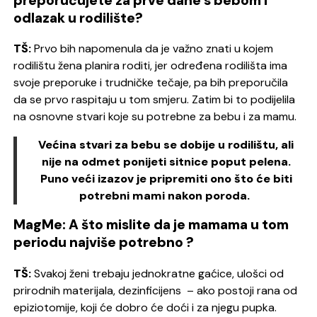
preporučujete za prve dane s bebom i
odlazak u rodilište?
TŠ:
Prvo bih napomenula da je važno znati u kojem
rodilištu žena planira roditi, jer određena rodilišta ima
svoje preporuke i trudničke tečaje, pa bih preporučila
da se prvo raspitaju u tom smjeru. Zatim bi to podijelila
na osnovne stvari koje su potrebne za bebu i za mamu.
Većina stvari za bebu se dobije u rodilištu, ali
nije na odmet ponijeti sitnice poput pelena.
Puno veći izazov je pripremiti ono što će biti
potrebni mami nakon poroda.
MagMe: A što mislite da je mamama u tom
periodu najviše potrebno ?
TŠ:
Svakoj ženi trebaju jednokratne gaćice, ulošci od
prirodnih materijala, dezinficijens – ako postoji rana od
epiziotomije, koji će dobro će doći i za njegu pupka.