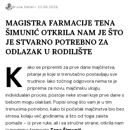
Bruna Haller
22.06.2026.
MAGISTRA FARMACIJE TENA
ŠIMUNIĆ OTKRILA NAM JE ŠTO
JE STVARNO POTREBNO ZA
ODLAZAK U RODILIŠTE
K
ako se pripremiti za prve dane majčinstva,
pitanje je koje si trenutačno postavljaju sve
trudnice. Iako točnog odgovora nema te je
priprema za novu, majčinsku ulogu,
individualan proces, postoje neke stvari koje prve dane s
bebom mogu olakšati. Popisi onog što vam je u tim
trenucima potrebno, kako bi početak majčinstva bio bez
stresa, kolaju već godinama, a što od toga zaista
pomaže – iz prve ruke, ali i sa stručne strane, otkrila nam
je magistra farmacije
Tena Šimunić
.