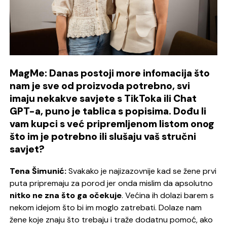
MagMe: Danas postoji more infomacija što
nam je sve od proizvoda potrebno, svi
imaju nekakve savjete s TikToka ili Chat
GPT-a, puno je tablica s popisima. Dođu li
vam kupci s već pripremljenom listom onog
što im je potrebno ili slušaju vaš stručni
savjet?
Tena Šimunić:
Svakako je najizazovnije kad se žene prvi
puta pripremaju za porod jer onda mislim da apsolutno
nitko ne zna što ga očekuje
. Većina ih dolazi barem s
nekom idejom što bi im moglo zatrebati. Dolaze nam
žene koje znaju što trebaju i traže dodatnu pomoć, ako