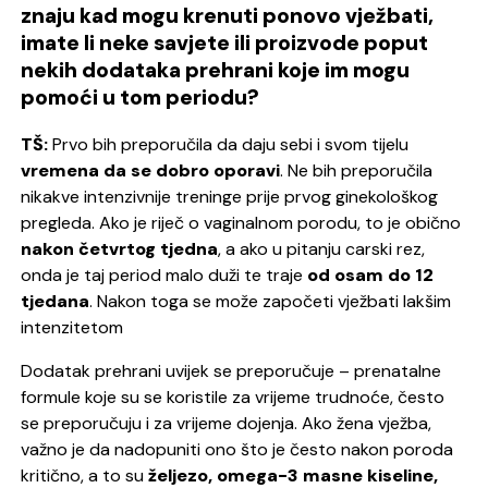
znaju kad mogu krenuti ponovo vježbati,
imate li neke savjete ili proizvode poput
nekih dodataka prehrani koje im mogu
pomoći u tom periodu?
TŠ:
Prvo bih preporučila da daju sebi i svom tijelu
vremena da se dobro oporavi
. Ne bih preporučila
nikakve intenzivnije treninge prije prvog ginekološkog
pregleda. Ako je riječ o vaginalnom porodu, to je obično
nakon četvrtog tjedna
, a ako u pitanju carski rez,
onda je taj period malo duži te traje
od osam do 12
tjedana
. Nakon toga se može započeti vježbati lakšim
intenzitetom
Dodatak prehrani uvijek se preporučuje – prenatalne
formule koje su se koristile za vrijeme trudnoće, često
se preporučuju i za vrijeme dojenja. Ako žena vježba,
važno je da nadopuniti ono što je često nakon poroda
kritično, a to su
željezo, omega-3 masne kiseline,