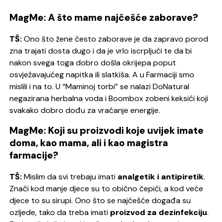
MagMe: A što mame najčešće zaborave?
TŠ:
Ono što žene često zaborave je da zapravo porod
zna trajati dosta dugo i da je vrlo iscrpljući te da bi
nakon svega toga dobro došla okrijepa poput
osvježavajućeg napitka ili slatkiša. A u Farmaciji smo
mislili i na to. U “Maminoj torbi” se nalazi DoNatural
negazirana herbalna voda i Boombox zobeni keksići koji
svakako dobro dođu za vraćanje energije.
MagMe: Koji su proizvodi koje uvijek imate
doma, kao mama, ali i kao magistra
farmacije?
TŠ:
Mislim da svi trebaju imati
analgetik i antipiretik
.
Znači kod manje djece su to obično čepići, a kod veće
djece to su sirupi. Ono što se najčešće događa su
ozljede, tako da treba imati
proizvod za dezinfekciju
.