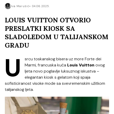
Iva Marušić
04.06.2025.
LOUIS VUITTON OTVORIO
PRESLATKI KIOSK SA
SLADOLEDOM U TALIJANSKOM
GRADU
U
srcu toskanskog bisera uz more Forte dei
Marmi, francuska kuća
Louis Vuitton
ovog
ljeta novo poglavlje luksuznog iskustva –
elegantan kiosk s gelatom koji spaja
sofisticiranost visoke mode sa svevremenskim užitkom
talijanskog ljeta.