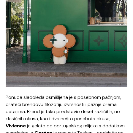
Ponuda sladoleda osmišljena je s posebnom pažnjom,
prateći brendovu filozofiju izvrsnosti i pažnje prema
detaljima. Brend je tako predstavio deset različitih, no
klasičnih okusa, kao i dva nešto posebnija okusa;
Vivienne
je gelato od portugalskog mlijeka s dodatkom
mandarine, a
Gaston
je posveta Toskani i podsjeća na