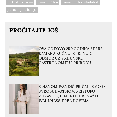
forte dei marmi
louis vuitton
louis vuitton sladoled
putovanje u italiju
PROČITAJTE JOŠ...
OVA GOTOVO 250 GODINA STARA
KAMENA KUĆA U ISTRI NUDI
ODMOR UZ VRHUNSKU
GASTRONOMIJU I PRIRODU
S HANOM IVANDIĆ PRIČALI SMO O
SVEOBUHVATNOM PRISTUPU
ZDRAVLJU, LIMFNOJ DRENAŽI I
WELLNESS TRENDOVIMA