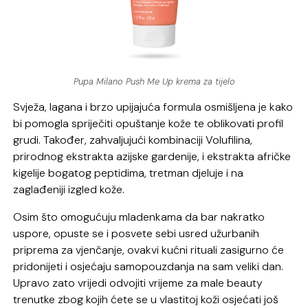
Pupa Milano Push Me Up krema za tijelo
Svježa, lagana i brzo upijajuća formula osmišljena je kako
bi pomogla spriječiti opuštanje kože te oblikovati profil
grudi. Također, zahvaljujući kombinaciji Volufilina,
prirodnog ekstrakta azijske gardenije, i ekstrakta afričke
kigelije bogatog peptidima, tretman djeluje i na
zaglađeniji izgled kože.
Osim što omogućuju mladenkama da bar nakratko
uspore, opuste se i posvete sebi usred užurbanih
priprema za vjenčanje, ovakvi kućni rituali zasigurno će
pridonijeti i osjećaju samopouzdanja na sam veliki dan.
Upravo zato vrijedi odvojiti vrijeme za male beauty
trenutke zbog kojih ćete se u vlastitoj koži osjećati još