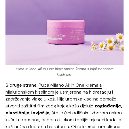
Pupa Milano All In One hidratantna krema s hijaluronskom
kiselinom
S druge strane,
Pupa Milano All In One krema s
hijaluronskom kiselinom
je usmjerena na hidrataciju i
zadržavanje vlage u koži. Hijaluronska kiselina pomaže
stvoriti zaštitni film zbog kojeg koža djeluje
zaglađenije,
elastičnije i svježije
, što je čini odličnim izborom nakon
kućnih tretmana, osobito tijekom toplijih mjeseci kada je
koži nužna dodatna hidratacija. Obje kreme formulirane