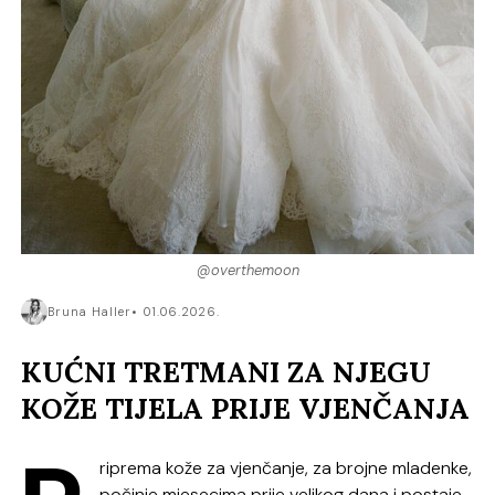
@overthemoon
Bruna Haller
01.06.2026.
KUĆNI TRETMANI ZA NJEGU
KOŽE TIJELA PRIJE VJENČANJA
riprema kože za vjenčanje, za brojne mladenke,
počinje mjesecima prije velikog dana i postaje