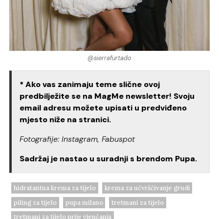
@sierrafurtado
* Ako vas zanimaju teme slične ovoj
predbilježite se na MagMe newsletter! Svoju
email adresu možete upisati u predviđeno
mjesto niže na stranici.
Fotografije: Instagram, Fabuspot
Sadržaj je nastao u suradnji s brendom Pupa.
hidratantna krema za tijelo
krema za učvršćivanje grudi
piling za tijelo
pupa milano
tretmani za tijelo
tretmani za tijelo prije vjenčanja