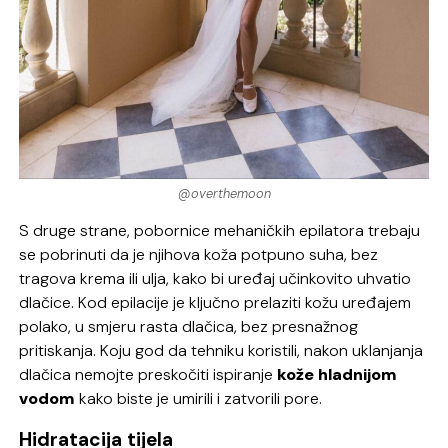
@overthemoon
S druge strane, pobornice mehaničkih epilatora trebaju
se pobrinuti da je njihova
koža potpuno suha, bez
tragova krema ili ulja, kako bi uređaj učinkovito uhvatio
dlačice. Kod epilacije je ključno prelaziti kožu uređajem
polako, u smjeru rasta dlačica, bez presnažnog
pritiskanja. Koju god da tehniku koristili, nakon uklanjanja
dlačica nemojte preskočiti ispiranje
k
ože hladnijom
vodom
kako biste je umirili i zatvorili pore.
Hidratacija tijela