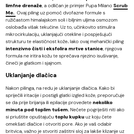
limfne drenaže
, a odličan je primjer Pupa Milano
Scrub
Me.
Ovaj piling uz pomoć dvofazne formule s
ružičastom himalajskom soli i biljnim uljima osmozom
oslobađa višak tekućine. Uz to, učinkovito stimulira
mikrocirkulaciju, uklanjajući otekline i pospješujući
strukturu te elastičnost kože
.
Iako ovaj mehanički piling
intenzivno čisti i eksfolira mrtve stanice
, njegova
formula ne iritira kožu te sprečava njezino isušivanje,
čineći je glatkom i sjajnom.
Uklanjanje dlačica
Nakon pilinga, na redu je uklanjanje dlačica. Kako bi
spriječili iritacije i postigli glatki izgled kože, preporučuje
se da prije brijanja ili epilacije provedete
nekoliko
minuta pod toplim tušem.
Nećete pogriješiti niti ako
si priuštite opuštajuću
toplu kupku
uz koju ćete
omekšati dlačice i otvoriti pore. Ako je vaš odabir
britvica, važno je stvoriti zaštitni sloj za lakše klizanje uz