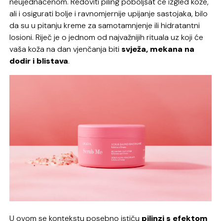
neujednačenom. Redoviti piling poboljšat će izgled kože,
ali i osigurati bolje i ravnomjernije upijanje sastojaka, bilo
da su u pitanju kreme za samotamnjenje ili hidratantni
losioni. Riječ je o jednom od najvažnijih rituala uz koji će
vaša koža na dan vjenčanja biti
svježa, mekana na
dodir i blistava
.
U ovom se kontekstu posebno ističu
pilinzi s efektom