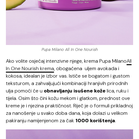
Pupa Milano All In One Nourish
Ako volite osjećaj intenzivne njege, krema
Pupa Milano
All
In One Nourish krema
, obogaćena uljem avokada i
kokosa, idealan je izbor vas. Ističe se bogatom i gustom
teksturom, a zahvaljujući kombinaciji hranjivih prirodnih
ulja pomoći će u
obnavljanju isušene kože
lica, ruku i
tijela. Osim što čini kožu mekom i glatkom, prednost ove
kreme je i njezina praktičnost. Riječ je o formuli prikladnoj
za nanošenje u svako doba dana, koja dolazi u velikom
pakiranju namijenjenom za čak
1000 korištenja
.