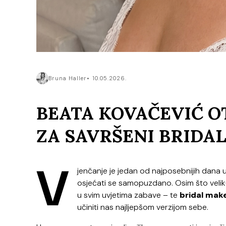
Bruna Haller
10.05.2026.
BEATA KOVAČEVIĆ O
ZA SAVRŠENI BRIDA
V
jenčanje je jedan od najposebnijih dana u 
osjećati se samopuzdano. Osim što veliku
u svim uvjetima zabave – te
bridal mak
učiniti nas najljepšom verzijom sebe.