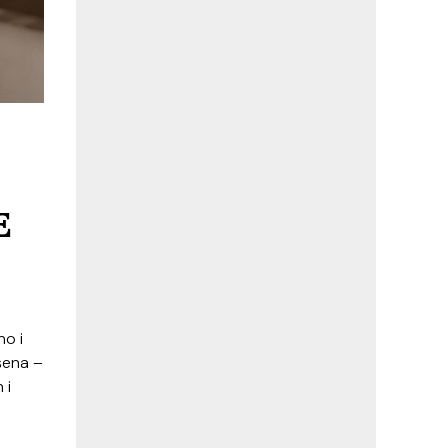
E
no i
šena –
 i