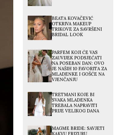
BEATA KOVAČEVIĆ
OTKRIVA MAKEUP
TRIKOVE ZA SAVRŠENI
BRIDAL LOOK
PARFEM KOJI ĆE VAS
ZAUVIJEK PODSJEĆATI
NA POSEBAN DAN: OVO
JE NAŠIH 10 FAVORITA ZA
MLADENKE I GOŠĆE NA
VJENČANJU
TRETMANI KOJE BI
SVAKA MLADENKA
TREBALA NAPRAVITI
PRIJE VELIKOG DANA
MAGME BRIDE: SAVJETI
KAKVU FRIZURU