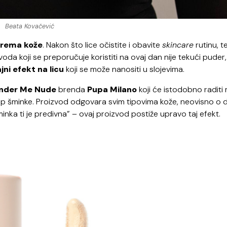
Beata Kovačević
prema kože
. Nakon što lice očistite i obavite
skincare
rutinu, t
a koji se preporučuje koristiti na ovaj dan nije tekući puder,
ajni efekt na licu
koji se može nanositi u slojevima.
nder Me Nude
brenda
Pupa Milano
koji će istodobno raditi 
ni kap šminke. Proizvod odgovara svim tipovima kože, neovisno o 
šminka ti je predivna” – ovaj proizvod postiže upravo taj efekt.