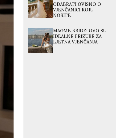
ODABRATI OVISNO O
VJENČANICI KOJU
NOSITE
MAGME BRIDE: OVO SU
IDEALNE FRIZURE ZA
LJETNA VJENČANJA