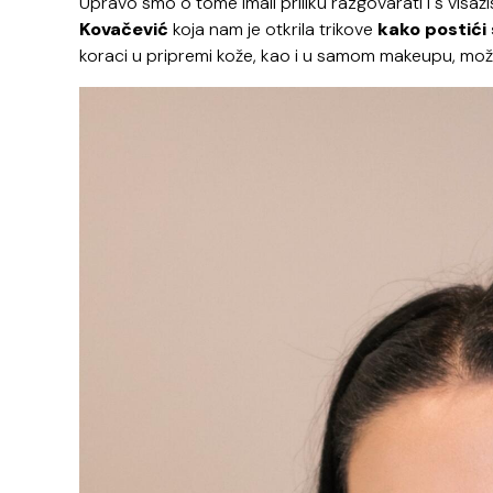
Upravo smo o tome imali priliku razgovarati i s vis
Kovačević
koja nam je otkrila trikove
kako postići
koraci u pripremi kože, kao i u samom makeupu, može