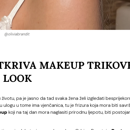
@oliviabrandit
TKRIVA MAKEUP TRIKOV
L LOOK
životu, pa je jasno da tad svaka žena želi izgledati besprijekor
 ulogu u tome ima vjenčanica, tu je frizura koja mora biti savr
eup
koji na taj dan mora naglasiti prirodnu ljepotu, biti postojan