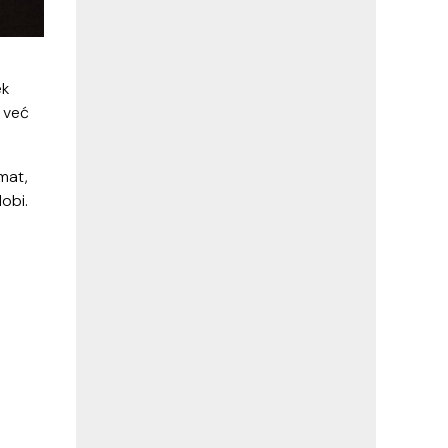
ek
 već
mat,
dobi.