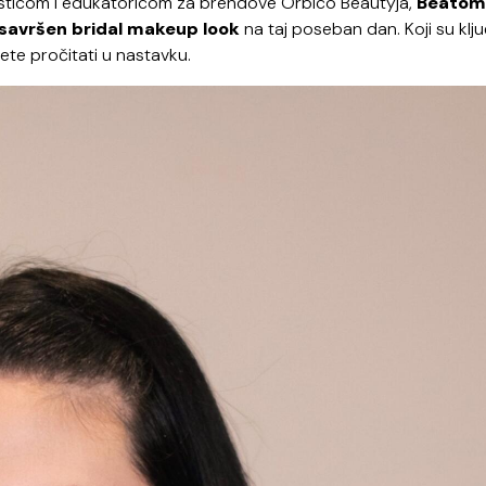
ažisticom i edukatoricom za brendove Orbico Beautyja,
Beatom
 savršen bridal makeup look
na taj poseban dan. Koji su klju
te pročitati u nastavku.