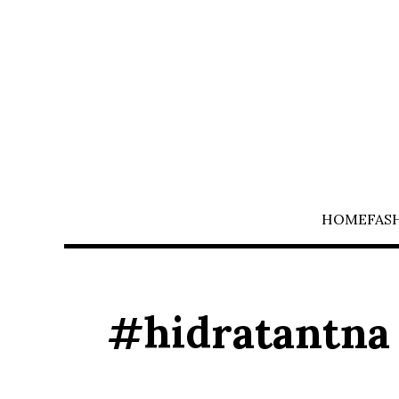
HOME
FAS
#hidratantna 