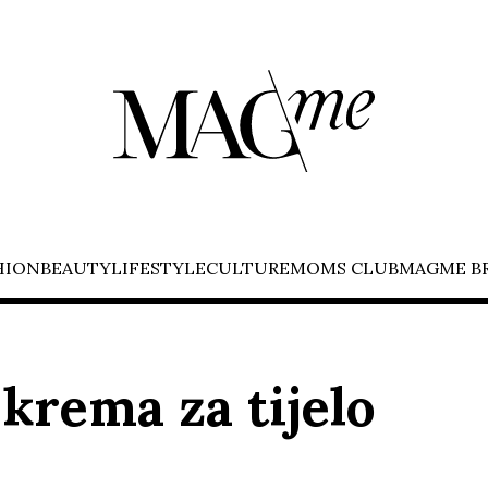
HION
BEAUTY
LIFESTYLE
CULTURE
MOMS CLUB
MAGME B
krema za tijelo