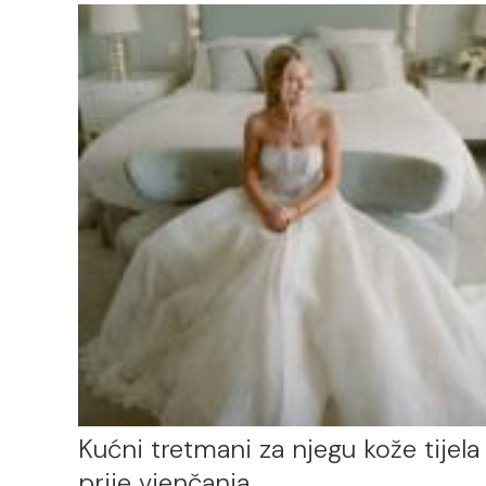
Kućni tretmani za njegu kože tijela
prije vjenčanja