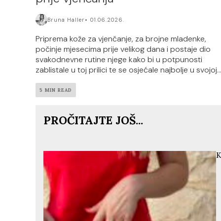
Bruna Haller
01.06.2026.
Priprema kože za vjenčanje, za brojne mladenke,
počinje mjesecima prije velikog dana i postaje dio
svakodnevne rutine njege kako bi u potpunosti
zablistale u toj prilici te se osjećale najbolje u svojoj..
5 MIN READ
PROČITAJTE JOŠ...
K