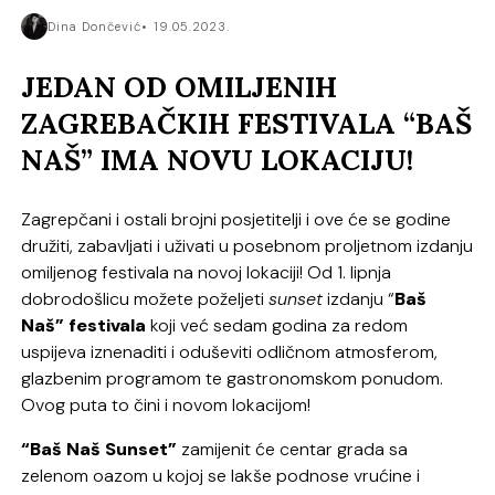
Dina Dončević
19.05.2023.
JEDAN OD OMILJENIH
ZAGREBAČKIH FESTIVALA “BAŠ
NAŠ” IMA NOVU LOKACIJU!
Zagrepčani i ostali brojni posjetitelji i ove će se godine
družiti, zabavljati i uživati u posebnom proljetnom izdanju
omiljenog festivala na novoj lokaciji! Od 1. lipnja
dobrodošlicu možete poželjeti
sunset
izdanju “
Baš
Naš” festivala
koji već sedam godina za redom
uspijeva iznenaditi i oduševiti odličnom atmosferom,
glazbenim programom te gastronomskom ponudom.
Ovog puta to čini i novom lokacijom!
“Baš Naš Sunset”
zamijenit će centar grada sa
zelenom oazom u kojoj se lakše podnose vrućine i