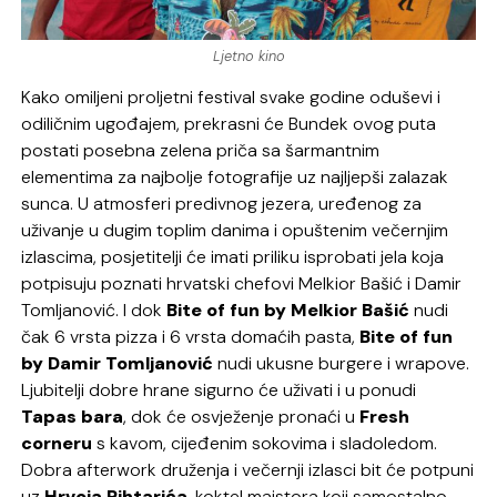
Ljetno kino
Kako omiljeni proljetni festival svake godine oduševi i
odiličnim ugođajem, prekrasni će Bundek ovog puta
postati posebna zelena priča sa šarmantnim
elementima za najbolje fotografije uz najljepši zalazak
sunca. U atmosferi predivnog jezera, uređenog za
uživanje u dugim toplim danima i opuštenim večernjim
izlascima, posjetitelji će imati priliku isprobati jela koja
potpisuju poznati hrvatski chefovi Melkior Bašić i Damir
Tomljanović. I dok
Bite of fun by Melkior Bašić
nudi
čak 6 vrsta pizza i 6 vrsta domaćih pasta,
Bite of fun
by Damir Tomljanović
nudi ukusne burgere i wrapove.
Ljubitelji dobre hrane sigurno će uživati i u ponudi
Tapas bara
, dok će osvježenje pronaći u
Fresh
corneru
s kavom, cijeđenim sokovima i sladoledom.
Dobra afterwork druženja i večernji izlasci bit će potpuni
uz
Hrvoja Rihtarića
, koktel majstora koji samostalno