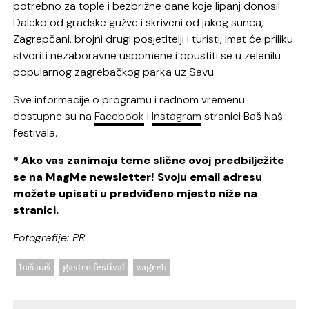
potrebno za tople i bezbrižne dane koje lipanj donosi!
Daleko od gradske gužve i skriveni od jakog sunca,
Zagrepčani, brojni drugi posjetitelji i turisti, imat će priliku
stvoriti nezaboravne uspomene i opustiti se u zelenilu
popularnog zagrebačkog parka uz Savu.
Sve informacije o programu i radnom vremenu
dostupne su na
Facebook
i
Instagram
stranici Baš Naš
festivala.
* Ako vas zanimaju teme slične ovoj predbilježite
se na MagMe newsletter! Svoju email adresu
možete upisati u predviđeno mjesto niže na
stranici.
Fotografije: PR
baš naš
gastro festival
zagreb