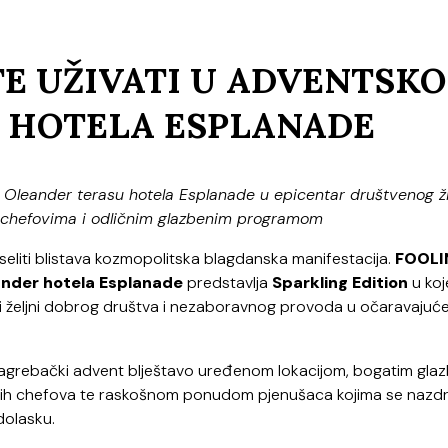
TE UŽIVATI U ADVENTSK
 HOTELA ESPLANADE
Oleander terasu hotela Esplanade u epicentar društvenog ž
 chefovima i odličnim glazbenim programom
seliti blistava kozmopolitska blagdanska manifestacija.
FOOLI
ander hotela Esplanade
predstavlja
Sparkling Edition
u ko
vi željni dobrog društva i nezaboravnog provoda u očaravaju
agrebački advent blještavo uređenom lokacijom, bogatim gla
kih chefova te raskošnom ponudom pjenušaca kojima se nazdr
dolasku.