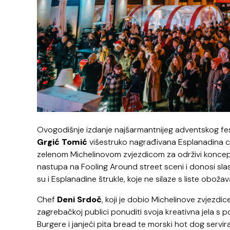
Ovogodišnje izdanje najšarmantnijeg adventskog fes
Grgić Tomić
višestruko nagrađivana Esplanadina
c
zelenom Michelinovom zvjezdicom za održivi koncep
nastupa na Fooling Around
street
sceni i donosi sla
su i Esplanadine štrukle, koje ne silaze s liste obožava
Chef
Deni Srdoč
, koji je dobio Michelinove zvjezdi
zagrebačkoj publici ponuditi svoja kreativna jela s 
Burgere i janjeći pita bread te morski hot dog servi