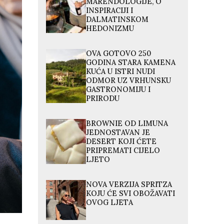
MARENDOLOGIJE, O
INSPIRACIJI I
DALMATINSKOM
HEDONIZMU
OVA GOTOVO 250
GODINA STARA KAMENA
KUĆA U ISTRI NUDI
ODMOR UZ VRHUNSKU
GASTRONOMIJU I
PRIRODU
BROWNIE OD LIMUNA
JEDNOSTAVAN JE
DESERT KOJI ĆETE
PRIPREMATI CIJELO
LJETO
NOVA VERZIJA SPRITZA
KOJU ĆE SVI OBOŽAVATI
OVOG LJETA