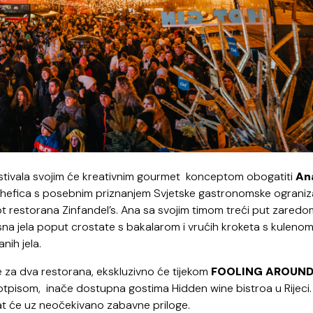
tivala svojim će kreativnim gourmet
konceptom obogatiti
An
hefica
s posebnim priznanjem Svjetske gastronomske ogranizac
t restorana Zinfandel’s. Ana sa svojim timom
treći put zaredo
sna jela poput crostate s bakalarom i vrućih kroketa s kulenom
nih jela.
ce za dva restorana, ekskluzivno će tijekom
FOOLING AROUN
potpisom,
inače dostupna gostima Hidden wine bistroa u Rijeci.
rat će uz neočekivano zabavne priloge.