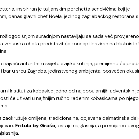
etteria,
inspiriran je talijanskim porchetta sendvičima koji je
om, danas glavni chef Noela, jedinog zagrebačkog restorana s
rošlogodišnjom suradnjom nastavljaju sa sada već provjereno
dva vrhunska chefa predstavit će koncept baziran na bliskoisto
ina.
jveći autoritet u svijetu azijske kuhinje, premijerno će preds
 i bar u srcu Zagreba, jedinstvenog ambijenta, posvećen okusi
arni Institut za kobasice jedno od najpopularnijih adventskih je
gosti će uživati u najfinijim ručno rađenim kobasicama po njego
ima.
aokružuje omiljena, tradicionalna, opjevana dalmatinska delic
opjevao.
Fritula by Grašo,
ostaje najglasnija, a premijerno ovog
slasnija.