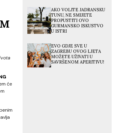
AKO VOLITE JADRANSKU
TUNU, NE SMIJETE
OM
PROPUSTITI OVO
GURMANSKO ISKUSTVO
U ISTRI
EVO GDJE SVE U
ZAGREBU OVOG LJETA
MOŽETE UŽIVATI U
ivota
SAVRŠENOM APERITIVU!
NG
jem će
ćem
zbenim
avlja