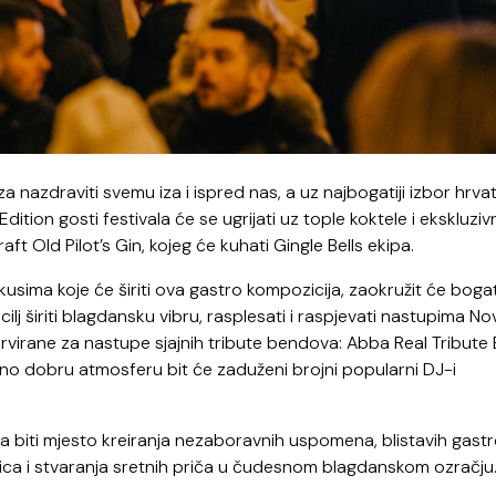
nazdraviti svemu iza i ispred nas, a uz najbogatiji izbor hrvat
ion gosti festivala će se ugrijati uz tople koktele i ekskluziv
ft Old Pilot’s Gin, kojeg će kuhati Gingle Bells ekipa.
kusima koje će širiti ova gastro kompozicija, zaokružit će boga
 širiti blagdansku vibru, rasplesati i raspjevati nastupima No
zervirane za nastupe sjajnih tribute bendova: Abba Real Tribute 
jno dobru atmosferu bit će zaduženi brojni popularni DJ-i
iti mjesto kreiranja nezaboravnih uspomena, blistavih gastr
 lica i stvaranja sretnih priča u čudesnom blagdanskom ozračju