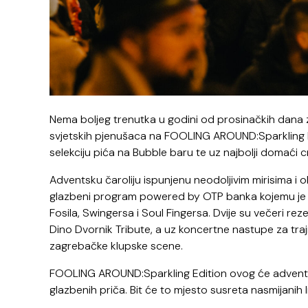
Nema boljeg trenutka u godini od prosinačkih dana za 
svjetskih pjenušaca na FOOLING AROUND:Sparkling Edit
selekciju pića na Bubble baru te uz najbolji domaći cra
Adventsku čaroliju ispunjenu neodoljivim mirisima i o
glazbeni program powered by OTP banka kojemu je cilj
Fosila, Swingersa i Soul Fingersa. Dvije su večeri re
Dino Dvornik Tribute, a uz koncertne nastupe za tra
zagrebačke klupske scene.
FOOLING AROUND:Sparkling Edition ovog će adventa b
glazbenih priča. Bit će to mjesto susreta nasmijanih