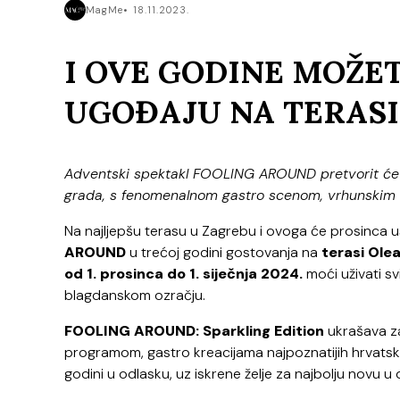
MagMe
18.11.2023.
I OVE GODINE MOŽE
UGOĐAJU NA TERASI
Adventski spektakl FOOLING AROUND pretvorit će 
grada, s fenomenalnom gastro scenom, vrhunskim
Na najljepšu terasu u Zagrebu i ovoga će prosinca u
AROUND
u trećoj godini gostovanja na
terasi Ole
od
1. prosinca do 1. siječnja 2024.
moći uživati s
blagdanskom ozračju.
FOOLING AROUND: Sparkling Edition
ukrašava z
programom, gastro kreacijama najpoznatijih hrvats
godini u odlasku, uz iskrene želje za najbolju novu u 