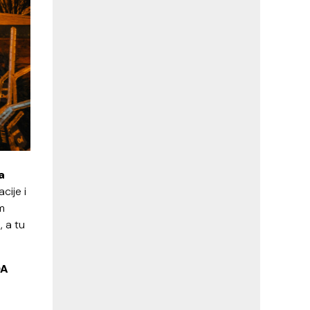
a
ije i
m
, a tu
DA