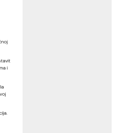
čnoj
tavit
ma i
la
voj
ija.