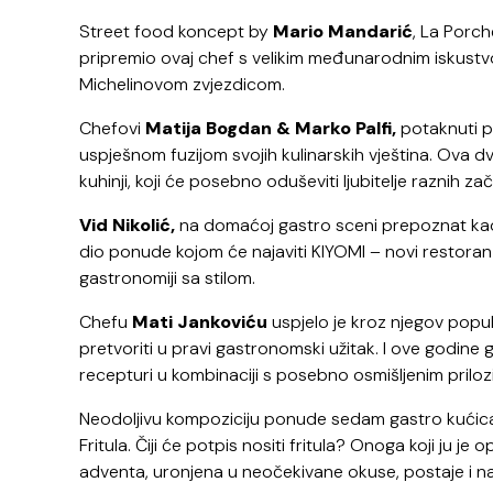
Street food koncept by
Mario Mandarić
, La Porch
pripremio ovaj chef s velikim međunarodnim iskustv
Michelinovom zvjezdicom.
Chefovi
Matija Bogdan & Marko Palfi,
potaknuti p
uspješnom fuzijom svojih kulinarskih vještina. Ova 
kuhinji, koji će posebno oduševiti ljubitelje raznih zač
Vid Nikolić,
na domaćoj gastro sceni prepoznat kao na
dio ponude kojom će najaviti KIYOMI
– novi restoran
gastronomiji sa stilom.
Chefu
Mati Jankoviću
uspjelo je kroz njegov popul
pretvoriti u pravi gastronomski užitak. I ove godine 
recepturi u kombinaciji s posebno osmišljenim priloz
Neodoljivu kompoziciju ponude sedam gastro kućica z
Fritula. Čiji će potpis nositi fritula? Onoga koji ju je 
adventa, uronjena u neočekivane okuse, postaje i naj