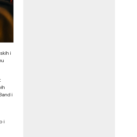
skih i
nu
t
vih
Band i
o i
.