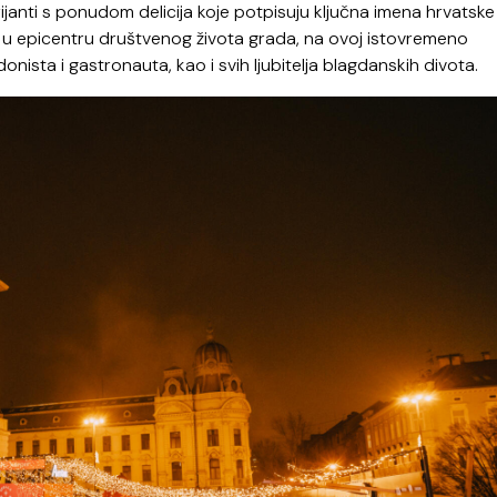
ijanti s ponudom delicija koje potpisuju ključna imena hrvatske
u epicentru društvenog života grada, na ovoj istovremeno
donista i gastronauta, kao i svih ljubitelja blagdanskih divota.