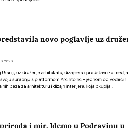
redstavila novo poglavlje uz druže
06.2026.
Uraniji, uz druženje arhitekata, dizajnera i predstavnika medija
a svoju suradnju s platformom Architonic - jednom od vodećih
alnih baza za arhitekturu i dizajn interijera, koja okuplja...
priroda i mir. Idemo u Podravinu u