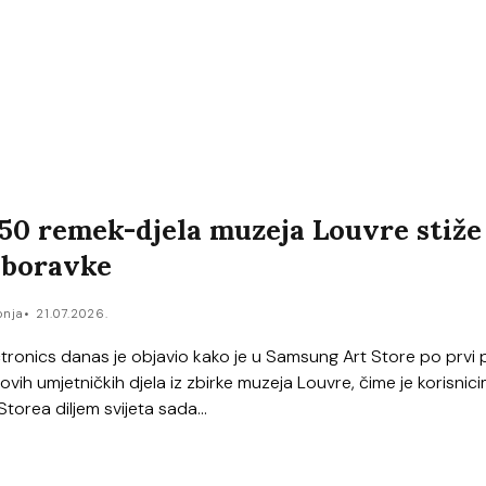
 50 remek-djela muzeja Louvre stiže
 boravke
onja
21.07.2026.
ronics danas je objavio kako je u Samsung Art Store po prvi 
vih umjetničkih djela iz zbirke muzeja Louvre, čime je korisnic
orea diljem svijeta sada...