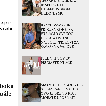
MARENDOLOGIJE, O
INSPIRACIJI I
DALMATINSKOM
HEDONIZMU
 toplinu
BEACH WAVES JE
 detalja
FRIZURA KOJOJ SE
VRAĆAMO SVAKOG
LJETA, A OVO SU
NAJBOLJI TRIKOVI ZA
SAVRŠENE VALOVE
TJEDNIH TOP 10:
PRUGASTE HLAČE
aboka
AKO VOLITE SLOJEVITO
STILIZIRANJE NAKITA,
ošle
OVO JE BREND KOJI
MORATE UPOZNATI