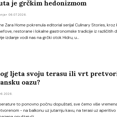
uta je grčkim hedonizmom
onja
06.07.2026.
ne Zara Home pokrenula editorial serijal Culinary Stories, kroz k
efove, restorane i lokalne gastronomske tradicije iz različitih d
ije izdanje vodi nas na grčki otok Hidru, u...
g ljeta svoju terasu ili vrt pretvor
ansku oazu?
06.2026.
erature to ponovno počnu dopuštati, sve ćemo više vremen
tvorenom - na balkonu uz jutarnju kavu, na terasi uz aperitivo il
 bazena opuštajući...