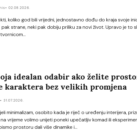
nis
02.08.2026.
ekti, koliko god bili vrijedni, jednostavno dođu do kraja svoje ini
 pak strane, neki pak dobiju priliku za novi život. Upravo je to s
tvornicom...
boja idealan odabir ako želite prost
še karaktera bez velikih promjena
r
31.07.2026.
jeli minimalizam, osobito kada je riječ o uređenju interijera, pr
a vrijeme volimo unijeti poneki upečatljiv komad ili eksperimen
smo prostoru dali više dinamike i...