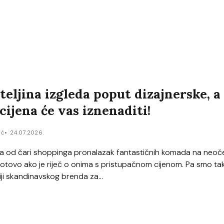
teljina izgleda poput dizajnerske, a
cijena će vas iznenaditi!
ić
24.07.2026.
na od čari shoppinga pronalazak fantastičnih komada na neoč
otovo ako je riječ o onima s pristupačnom cijenom. Pa smo t
iji skandinavskog brenda za...