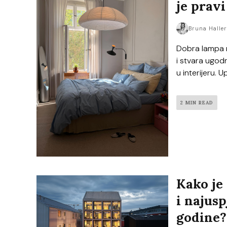
je pravi
Bruna Halle
Dobra lampa m
i stvara ugodn
u interijeru. 
2 MIN READ
Kako je
i najus
godine?