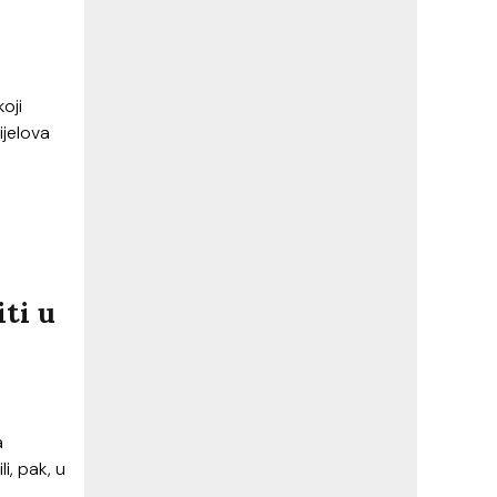
oji
ijelova
iti u
a
i, pak, u