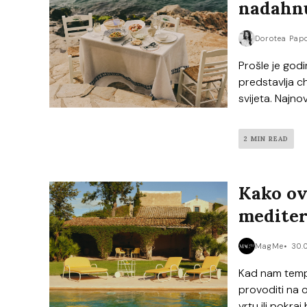
nadahn
Dorotea Pap
Prošle je godi
predstavlja ch
svijeta. Najnov
2 MIN READ
Kako ovo
mediter
MagMe
30.
Kad nam temp
provoditi na o
vrtu ili pokraj