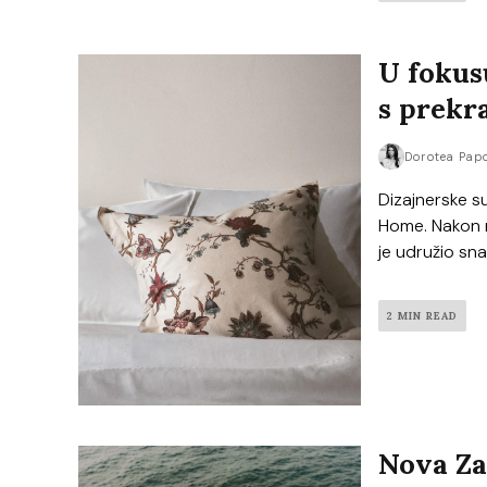
U fokus
s prekr
Dorotea Pap
Dizajnerske s
Home. Nakon m
je udružio sna
2 MIN READ
Nova Za