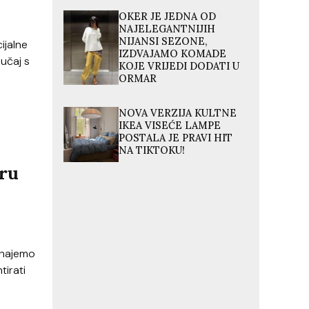
OKER JE JEDNA OD
NAJELEGANTNIJIH
NIJANSI SEZONE,
cijalne
IZDVAJAMO KOMADE
lučaj s
KOJE VRIJEDI DODATI U
ORMAR
NOVA VERZIJA KULTNE
IKEA VISEĆE LAMPE
POSTALA JE PRAVI HIT
NA TIKTOKU!
oru
iznajemo
tirati