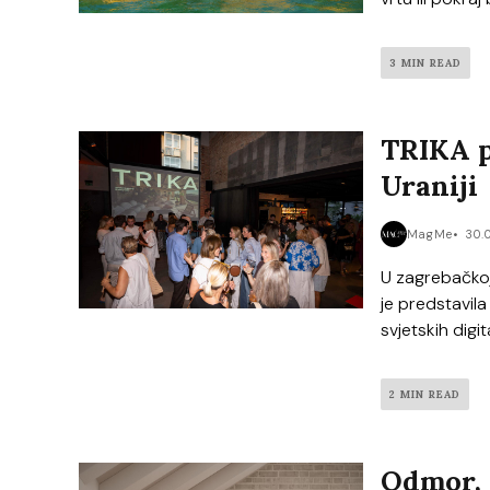
3 MIN READ
TRIKA p
Uraniji
MagMe
30.
U zagrebačkoj 
je predstavil
svjetskih digit
2 MIN READ
Odmor, 