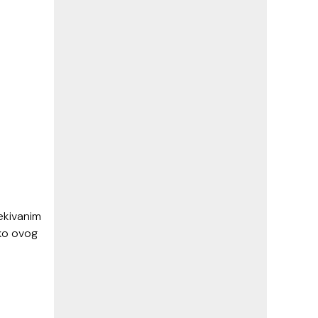
ekivanim
ako ovog