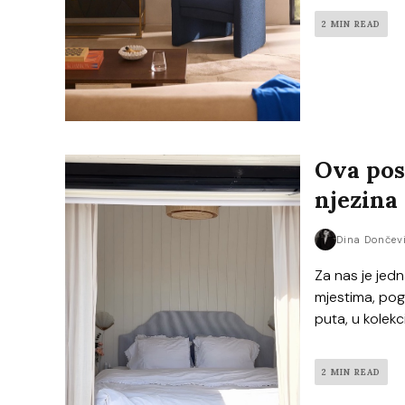
2 MIN READ
Ova pos
njezina 
Dina Dončev
Za nas je jed
mjestima, pog
puta, u kolekc
2 MIN READ