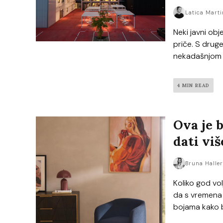
Latica Marti
Neki javni obj
priče. S druge
nekadašnjom 
4 MIN READ
Ova je 
dati vi
Bruna Halle
Koliko god vol
da s vremena n
bojama kako bi