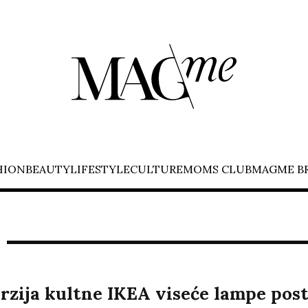
HION
BEAUTY
LIFESTYLE
CULTURE
MOMS CLUB
MAGME B
rzija kultne IKEA viseće lampe post