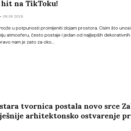
 hit na TikToku!
r
06.08.2026.
ože u potpunosti promijeniti dojam prostora. Osim što unosi
iju atmosferu, često postaje i jedan od najljepših dekorativnih
Upravo nam je zato za oko...
 stara tvornica postala novo srce Z
pješnije arhitektonsko ostvarenje pr