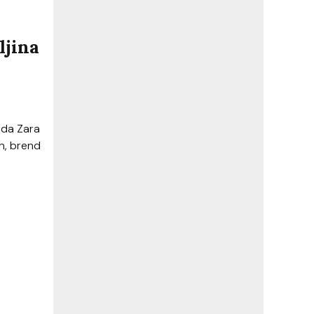
ljina
nda Zara
n, brend