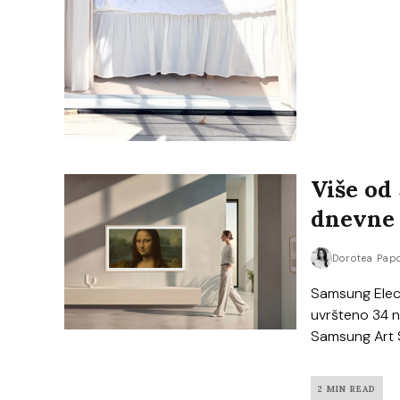
Više od
dnevne
Dorotea Pap
Samsung Elect
uvršteno 34 no
Samsung Art St
2 MIN READ