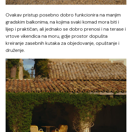
Ovakav pristup posebno dobro funkcionira na manjim
gradskim balkonima, na kojima svaki komad mora biti i
lijep i praktičan, ali jednako se dobro prenosi i na terase i
vrtove vikendica na moru, gdje prostor dopušta
kreiranje zasebnih kutaka za objedovanje, opuštanje i
druženje.