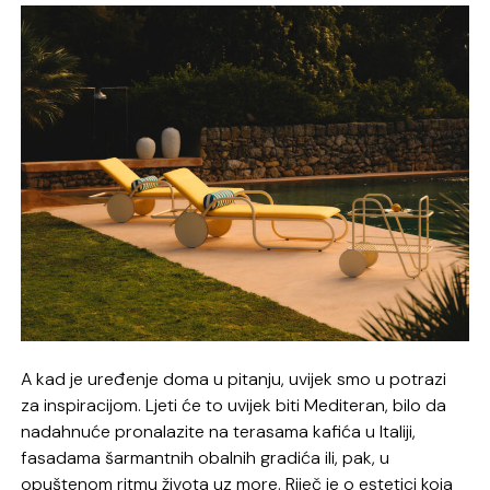
A kad je uređenje doma u pitanju, uvijek smo u potrazi
za inspiracijom. Ljeti će to uvijek biti Mediteran, bilo da
nadahnuće pronalazite na terasama kafića u Italiji,
fasadama šarmantnih obalnih gradića ili, pak, u
opuštenom ritmu života uz more. Riječ je o estetici koja