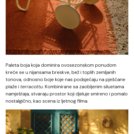
Paleta boja koja dominira ovosezonskom ponudom
kreće se u nijansama breskve, bež i toplih zemljanih
tonova, odnosno boje koje nas podsjećaju na pješćane
plaže i
terracottu
. Kombinirane sa zaobljenim siluetama
namještaja, stvaraju prostor koji djeluje smireno i pomalo
nostalgično, kao scena iz ljetnog filma.