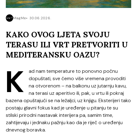
MagMe
30.06.2026.
KAKO OVOG LJETA SVOJU
TERASU ILI VRT PRETVORITI U
MEDITERANSKU OAZU?
K
ad nam temperature to ponovno počnu
dopuštati, sve ćemo više vremena provoditi
na otvorenom – na balkonu uz jutarnju kavu,
na terasi uz aperitivo ili, pak, u vrtu ili pokraj
bazena opuštajući se na ležaljci, uz knjigu. Eksterijeri tako
postaju glavni fokus kad je uređenje u pitanju te su
stilski prirodni nastavak interijera pa, samim time,
zahtijevaju i jednaku pažnju kao da je riječ o uređenju
dnevnog boravka.