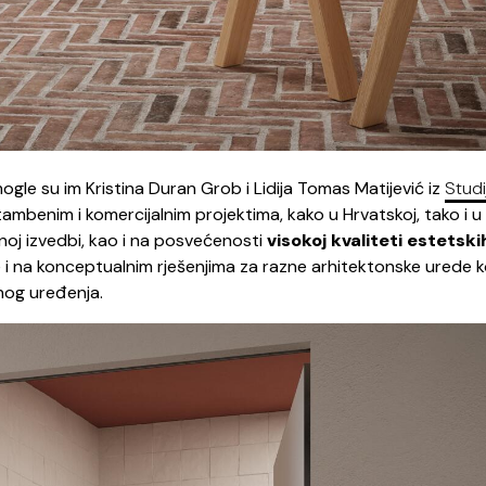
mogle su im Kristina Duran Grob i Lidija Tomas Matijević iz
Studi
stambenim i komercijalnim projektima, kako u Hrvatskoj, tako i u
tnoj izvedbi, kao i na posvećenosti
visokoj kvaliteti estetskih
de i na konceptualnim rješenjima za razne arhitektonske urede k
znog uređenja.