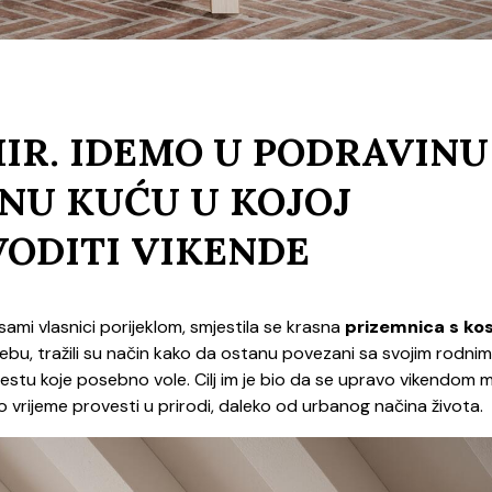
MIR. IDEMO U PODRAVINU
BNU KUĆU U KOJOJ
VODITI VIKENDE
 sami vlasnici porijeklom, smjestila se krasna
prizemnica s ko
grebu, tražili su način kako da ostanu povezani sa svojim rodnim
estu koje posebno vole. Cilj im je bio da se upravo vikendom
o vrijeme provesti u prirodi, daleko od urbanog načina života.