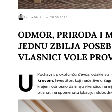
Latica Martinis
26.06.2026.
ODMOR, PRIRODA I 
JEDNU ZBILJA POSE
VLASNICI VOLE PRO
U
Podravini, u okolici Đurđevca, odakle su i
krovom.
Investitori, koji inače žive u Za
krajem, odnosno da imaju vikendicu na mj
otisnuti na spomenutu lokaciju i slobodn