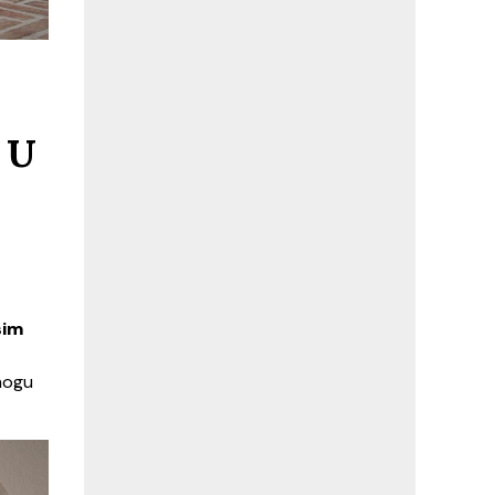
 U
sim
 mogu