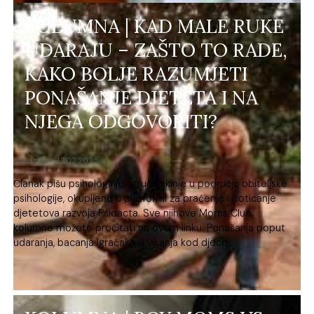
KOLUMNA | KAD MALE RUKE
UDARAJU – ZAŠTO TO RADE,
KAKO BOLJE RAZUMJETI
PONAŠANJE DJETETA I NA
NJEGA ODGOVORITI?
Lifestyle
17.07.2025.
Članak pišu psihologinje, stručnjakinje u području obiteljske
psihologije, okupljene u platformi za praćenje i poticanje
djetetova razvoja Psidacta. Sve njihove Moms Club
kolumne možete pročitati na ovom linku. Ponašanja poput
udaranja, bacanja igračaka ili vikanja kod djece...