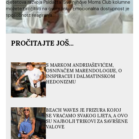
djetetova razvoja Psidacta. Sve njihove Moms Club kolumne
možete pročitati na ovom linku. Emocionalna dostupnost je
sposobnost reagiranja...
PROČITAJTE JOŠ...
S MARKOM ANDRIJAŠEVIĆEM,
OSNIVAČEM MARENDOLOGIJE, O
INSPIRACIJI I DALMATINSKOM
HEDONIZMU
BEACH WAVES JE FRIZURA KOJOJ
SE VRAĆAMO SVAKOG LJETA, A OVO
SU NAJBOLJI TRIKOVI ZA SAVRŠENE
VALOVE