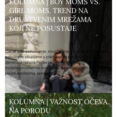
KOLUMNA | BOY MOMS VS.
GIRL MOMS, TREND NA
DRUŠTVENIM MREŽAMA
KOJI NE POSUSTAJE
Editors Pick
01.12.2024.
Članak pišu psihologinje, stručnjakinje u području obiteljske
psihologije, okupljene u platformi za praćenje i poticanje
djetetova razvoja Psidacta. Sve njihove Moms Club kolumne
možete pročitati na ovom linku. Baloni ispunjeni ružičastim ili
plavim konfetima, vatromet...
KOLUMNA | VAŽNOST OČEVA
NA PORODU