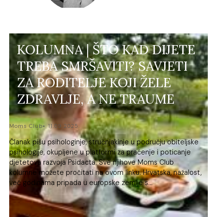
KOLUMNA | ŠTO KAD DIJETE
TREBA SMRŠAVITI? SAVJETI
ZA RODITELJE KOJI ŽELE
ZDRAVLJE, A NE TRAUME
Moms Club
11.09.2025.
Članak pišu psihologinje, stručnjakinje u području obiteljske
psihologije, okupljene u platformi za praćenje i poticanje
djetetova razvoja Psidacta. Sve njihove Moms Club
kolumne možete pročitati na ovom linku. Hrvatska, nažalost,
već godinama pripada u europske zemlje s...