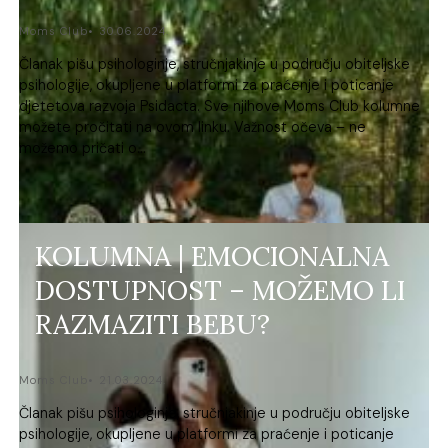
Moms Club
30.06.2024.
Članak pišu psihologinje, stručnjakinje u području obiteljske
psihologije, okupljene u platformi za praćenje i poticanje
djetetova razvoja Psidacta. Sve njihove Moms Club kolumne
možete pročitati na ovom linku. Važnost očeva – ne
možemo pričati o...
KOLUMNA | EMOCIONALNA
DOSTUPNOST – MOŽEMO LI
RAZMAZITI BEBU?
Moms Club
21.03.2024.
Članak pišu psihologinje, stručnjakinje u području obiteljske
psihologije, okupljene u platformi za praćenje i poticanje