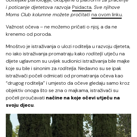
i poticanje djetetova razvoja
Psidacta
. Sve njihove
Moms Club kolumne možete pročitati
na ovom linku
.
Važnost očeva – ne možemo pričati o njoj, a da ne
krenemo od poroda.
Mnoštvo je istraživanja o ulozi roditelja u razvoju djeteta,
no iako istraživanja promatraju kako
roditelji
utječu na
dijete uglavnom su uvijek sudionici istraživanja bile majke
koje su bile i sinonim za
roditelja
. Nedavno su se ipak
istraživači počeli odmicati od promatranja očeva kao
“drugog roditelja” i umjesto da očeve gledaju samo kroz
objektiv onoga što se zna o majkama, istraživači su
počeli proučavati
načine na koje očevi utječu na
svoju djecu
.