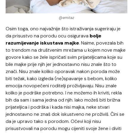
@emitaz
Osim toga, ono najvažnije što istraživanja sugeriraju je
da prisustvo na porodu ocu osigurava
bolje
razumijevanje iskustava majke
. Naime, povezala bih
to trendom na društvenim mrežama u kojem nove majke
govore kako se žele ispričati svim prijateljicama koje su
bile majke prije njih jer jednostavno nisu znale što to
znači. Nisu znale koliko oporavak nakon poroda može
biti težak, kako izgleda (ne)spavanje s bebom, koliko
emocija novopečeni roditelji proživljavaju. Nisu znale
koliko je podrške potrebno. I ne možemo ih kriviti, rekla
bih da sam i sama jedna od njih. Iako možeš biti brižna
prijateljica i podrška i kada nisi majka, neke stvari
jednostavno ne znaš dok iskustveno ne proživiš. Čini se
da je upravo tako s porodom. Očevi koji nisu
prisustvovali na porodu mogu cijeniti svoje žene i diviti