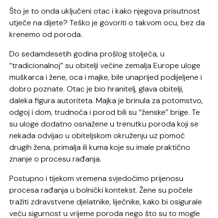
Što je to onda uključeni otac i kako njegova prisutnost
utječe na dijete? Teško je govoriti o takvom ocu, bez da
krenemo od poroda.
Do sedamdesetih godina prošlog stoljeća, u
“tradicionalnoj” su obitelji većine zemalja Europe uloge
muškarca i žene, oca i majke, bile unaprijed podijeljene i
dobro poznate. Otac je bio hranitelj, glava obitelji,
daleka figura autoriteta. Majka je brinula za potomstvo,
odgoj i dom, trudnoća i porod bili su “ženske” brige. Te
su uloge dodatno osnažene u trenutku poroda koji se
nekada odvijao u obiteljskom okruženju uz pomoć
drugih žena, primalja ili kuma koje su imale praktično
znanje o procesu rađanja.
Postupno i tijekom vremena svjedočimo prijenosu
procesa rađanja u bolnički kontekst. Žene su počele
tražiti zdravstvene djelatnike, liječnike, kako bi osigurale
veću sigurnost u vrijeme poroda nego što su to mogle