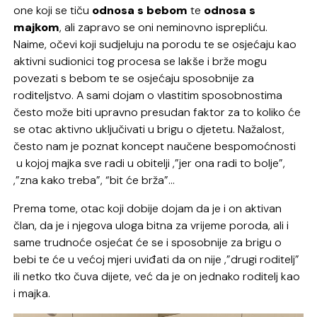
one koji se tiču
odnosa s bebom
te
odnosa s
majkom
, ali zapravo se oni neminovno isprepliću.
Naime, očevi koji sudjeluju na porodu te se osjećaju kao
aktivni sudionici tog procesa se lakše i brže mogu
povezati s bebom te se osjećaju sposobnije za
roditeljstvo. A sami dojam o vlastitim sposobnostima
često može biti upravno presudan faktor za to koliko će
se otac aktivno uključivati u brigu o djetetu. Nažalost,
često nam je poznat koncept naučene bespomoćnosti
u kojoj majka sve radi u obitelji ,”jer ona radi to bolje”,
,”zna kako treba”, “bit će brža”…
Prema tome, otac koji dobije dojam da je i on aktivan
član, da je i njegova uloga bitna za vrijeme poroda, ali i
same trudnoće osjećat će se i sposobnije za brigu o
bebi te će u većoj mjeri uviđati da on nije ,”drugi roditelj”
ili netko tko čuva dijete, već da je on jednako roditelj kao
i majka.