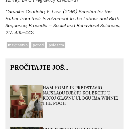
survey. BMC Pregnancy Childbirth.
Carvalho Coutinho, E. i sur. (2016.) Benefits for the
Father from their Involvement in the Labour and Birth
Sequence, Procedia – Social and Behavioral Sciences,
217, 435-442.
majčinstvo
porod
psidacta
PROČITAJTE JOŠ...
H&M HOME JE PREDSTAVIO
NAJSLAĐU DJEČJU KOLEKCIJU U
KOJOJ GLAVNU ULOGU IMA WINNIE
THE POOH