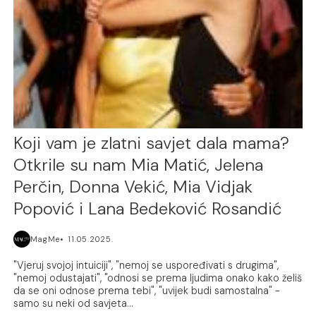
Koji vam je zlatni savjet dala mama?
Otkrile su nam Mia Matić, Jelena
Perčin, Donna Vekić, Mia Vidjak
Popović i Lana Bedeković Rosandić
MagMe
11.05.2025.
"Vjeruj svojoj intuiciji", "nemoj se uspoređivati s drugima",
"nemoj odustajati", "odnosi se prema ljudima onako kako želiš
da se oni odnose prema tebi", "uvijek budi samostalna" -
samo su neki od savjeta...