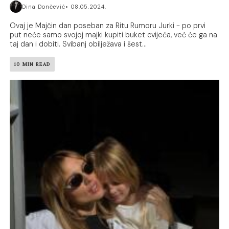
Dina Dončević
08.05.2024.
Ovaj je Majčin dan poseban za Ritu Rumoru Jurki - po prvi
put neće samo svojoj majki kupiti buket cvijeća, već će ga na
taj dan i dobiti. Svibanj obilježava i šest...
10 MIN READ