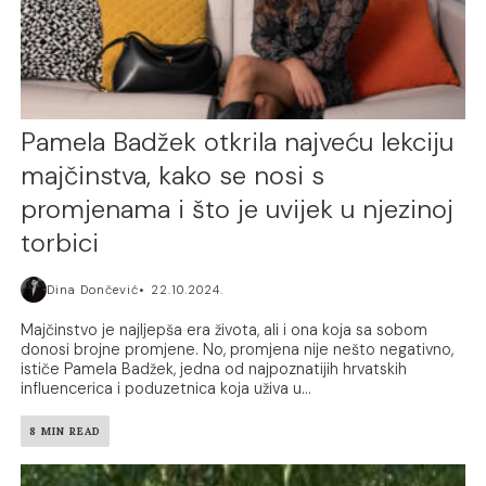
Pamela Badžek otkrila najveću lekciju
majčinstva, kako se nosi s
promjenama i što je uvijek u njezinoj
torbici
Dina Dončević
22.10.2024.
Majčinstvo je najljepša era života, ali i ona koja sa sobom
donosi brojne promjene. No, promjena nije nešto negativno,
ističe Pamela Badžek, jedna od najpoznatijih hrvatskih
influencerica i poduzetnica koja uživa u...
8 MIN READ