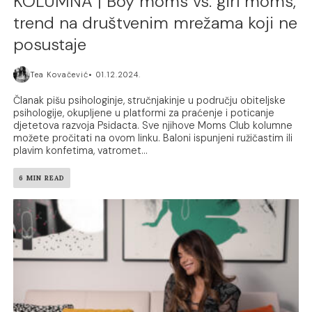
KOLUMNA | Boy moms vs. girl moms,
trend na društvenim mrežama koji ne
posustaje
Tea Kovačević
01.12.2024.
Članak pišu psihologinje, stručnjakinje u području obiteljske
psihologije, okupljene u platformi za praćenje i poticanje
djetetova razvoja Psidacta. Sve njihove Moms Club kolumne
možete pročitati na ovom linku. Baloni ispunjeni ružičastim ili
plavim konfetima, vatromet...
6 MIN READ