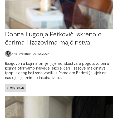
Donna Lugonja Petković iskreno o
čarima i izazovima majčinstva
Ana Svetina
03.12.2024.
Razgovori u kojima izmijenjujemo iskustva, a pogotovo oni u
kojima otkrivamo najveće lekcije, čari i izazove majčinstva
(poput onog koji smo vodili i s Pamelom Badžek) uvijek na
nas djeluju iznimno inspirativno,...
7 MIN READ