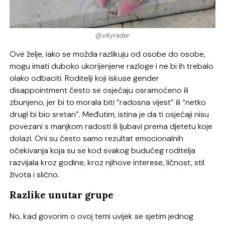
@vikyrader
Ove želje, iako se možda razlikuju od osobe do osobe,
mogu imati duboko ukorijenjene razloge i ne bi ih trebalo
olako odbaciti. Roditelji koji iskuse gender
disappointment često se osjećaju osramoćeno ili
zbunjeno, jer bi to morala biti “radosna vijest” ili “netko
drugi bi bio sretan”. Međutim, istina je da ti osjećaji nisu
povezani s manjkom radosti ili ljubavi prema djetetu koje
dolazi. Oni su često samo rezultat emocionalnih
očekivanja koja su se kod svakog budućeg roditelja
razvijala kroz godine, kroz njihove interese, ličnost, stil
života i slično.
Razlike unutar grupe
No, kad govorim o ovoj temi uvijek se sjetim jednog