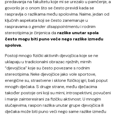
predavanja na fakultetu koje mi se urezalo u pamćenje, a
govorilo je o onom što se često previdi kada se
raspravlja o razlikama među spolovima. Naime, jedan od
ključnih aspekata koji se često zanemaruje u
raspravama o
gender disappointmentu
i rodnim
stereotipima je činjenica da
razlike unutar spola
često mogu biti puno veće nego razlike između
spolova.
Postoji mnogo fizički aktivnih djevojčica koje se ne
uklapaju u tradicionalni obrazac nježnih, mirnih
“djevojčica” koje su često povezane s rodnim
stereotipima. Neke djevojčice jako vole sportove,
energične su, strastvene i sklone fizičkoj igri, baš poput
mnogih dječaka. S druge strane, među dječacima
također postoje oni koji su mirni, introspektivni, povučeni
i manje zainteresirani za fizičku aktivnost. U mnogim
slučajevima, raspon razlika unutar grupe djevojčica ili
dječaka može biti puno veći nego same razlike između