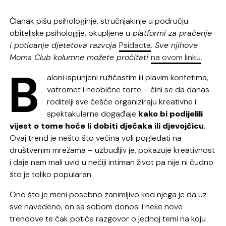
Članak pišu psihologinje, stručnjakinje u području
obiteljske psihologije, okupljene u
platformi za praćenje
i poticanje djetetova razvoja
Psidacta
. Sve njihove
Moms Club kolumne možete pročitati
na ovom linku
.
B
aloni ispunjeni ružičastim ili plavim konfetima,
vatromet i neobične torte – čini se da danas
roditelji sve češće organiziraju kreativne i
spektakularne događaje
kako bi podijelili
vijest o tome hoće li dobiti dječaka ili djevojčicu
.
Ovaj trend je nešto što većina voli pogledati na
društvenim mrežama – uzbudljiv je, pokazuje kreativnost
i daje nam mali uvid u nečiji intiman život pa nije ni čudno
što je toliko popularan.
Ono što je meni posebno zanimljivo kod njega je da uz
sve navedeno, on sa sobom donosi i neke nove
trendove te čak potiče razgovor o jednoj temi na koju