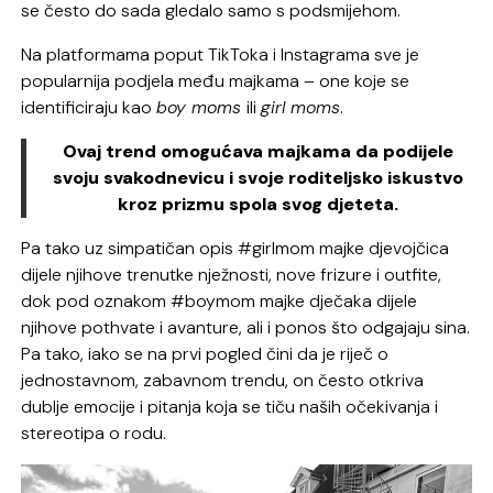
se često do sada gledalo samo s podsmijehom.
Na platformama poput TikToka i Instagrama sve je
popularnija podjela među majkama – one koje se
identificiraju kao
boy moms
ili
girl moms
.
Ovaj trend omogućava majkama da podijele
svoju svakodnevicu i svoje roditeljsko iskustvo
kroz prizmu spola svog djeteta.
Pa tako uz simpatičan opis #girlmom majke djevojčica
dijele njihove trenutke nježnosti, nove frizure i outfite,
dok pod oznakom #boymom majke dječaka dijele
njihove pothvate i avanture, ali i ponos što odgajaju sina.
Pa tako, iako se na prvi pogled čini da je riječ o
jednostavnom, zabavnom trendu, on često otkriva
dublje emocije i pitanja koja se tiču naših očekivanja i
stereotipa o rodu.