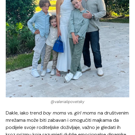
@valerialipovetsky
Dakle, iako trend
boy moms
vs.
girl moms
na društvenim
mrežama može biti zabavan i omogućiti majkama da
podijele svoje roditeljske doživljaje, važno je gledati ih
kroz prizmu koja razumjeti dublje emocionalne dinamike