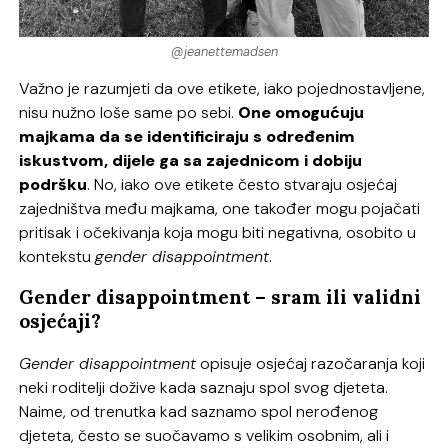
@jeanettemadsen
Važno je razumjeti da ove etikete, iako pojednostavljene,
nisu nužno loše same po sebi.
One omogućuju
majkama da se identificiraju s određenim
iskustvom, dijele ga sa zajednicom i dobiju
podršku
. No, iako ove etikete često stvaraju osjećaj
zajedništva među majkama, one također mogu pojačati
pritisak i očekivanja koja mogu biti negativna, osobito u
kontekstu
gender disappointment
.
Gender disappointment
– sram ili validni
osjećaji?
Gender disappointment
opisuje osjećaj razočaranja koji
neki roditelji dožive kada saznaju spol svog djeteta.
Naime, od trenutka kad saznamo spol nerođenog
djeteta, često se suočavamo s velikim osobnim, ali i