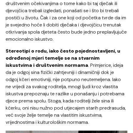
društvenim očekivanjima o tome kako bi taj dječak ili
djevojčica trebali izgledati, ponašati se i što bi trebali
postići u životu. Čak i za one koji od početka tvrde da im
je svejedno hoće li dobiti dječaka i djevojčicu trenutak
otkrivanja spola djeteta često bude jedno preplavljujuće
emocionalno iskustvo.
Stereotipi o rodu, iako često pojednostavljeni, u
određenoj mjeri temelje se na stvarnim
iskustvima i društvenim normama
. Primjerice, ideja
da je odgoj sina fizički zahtjevniji i dinamičniji dok je
odgoj kćeri emotivniji, nije potpuno neutemeljena. Iako
ne vrijedi za svakog roditelja, mnogi ljudi kroz vlastita
iskustva prepoznaju te razlike u ponašanju i potrebama
djece prema spolu. Stoga, kada roditelji žele sina ili
kćerku, oni nisu nužno pod utjecajem starih predrasuda,
već svoje želje temelje na vlastitim iskustvima,
vrijednostima i kulturološkim normama.