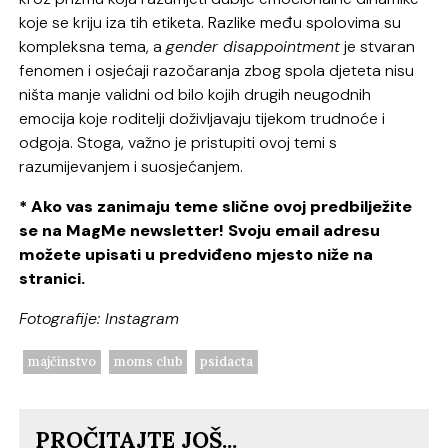
koje se kriju iza tih etiketa. Razlike među spolovima su
kompleksna tema, a
gender disappointment
je stvaran
fenomen i osjećaji razočaranja zbog spola djeteta nisu
ništa manje validni od bilo kojih drugih neugodnih
emocija koje roditelji doživljavaju tijekom trudnoće i
odgoja. Stoga, važno je pristupiti ovoj temi s
razumijevanjem i suosjećanjem.
* Ako vas zanimaju teme slične ovoj predbilježite
se na MagMe newsletter! Svoju email adresu
možete upisati u predviđeno mjesto niže na
stranici.
Fotografije: Instagram
majčinstvo
moms club
psidacta
PROČITAJTE JOŠ...