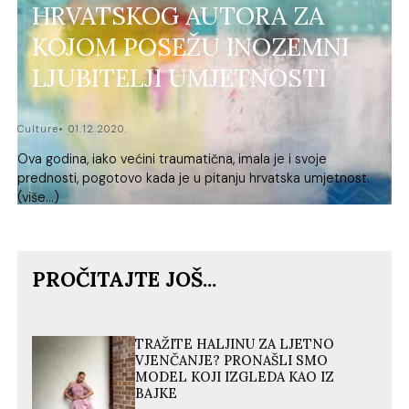
HRVATSKOG AUTORA ZA
KOJOM POSEŽU INOZEMNI
LJUBITELJI UMJETNOSTI
Culture
01.12.2020.
Ova godina, iako većini traumatična, imala je i svoje
prednosti, pogotovo kada je u pitanju hrvatska umjetnost.
(više…)
PROČITAJTE JOŠ...
TRAŽITE HALJINU ZA LJETNO
VJENČANJE? PRONAŠLI SMO
MODEL KOJI IZGLEDA KAO IZ
BAJKE