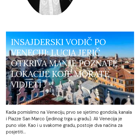
INSAJDERSKI VODIČ PO
VENECIJI: LUCIA JERIČ
OTKRIVA MANJE POZNATE
LOKACIJE KOJE MORATE
VIDJETI
Editors Pick
17.11.2021.
Kada pomislimo na Veneciju, prvo se sjetimo gondola, kanala
i Piazze San Marco (jedinog trga u gradu). Ali Venecija je
puno više. Kao i u svakome gradu, postoje dva načina za
posjetiti...