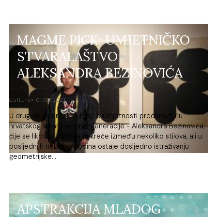
MAGME PICK: UMJETNIČKO
STVARALAŠTVO
ALEKSANDRA BEZINOVIĆA
Culture
01.02.2021.
U drugom izdanju kolumne o umjetnosti predstavit ću
hrvatskog slikara srednje generacije - Aleksandra Bezinovića,
čije se likovno putovanje kreće između nekoliko stilova, ali u
posljednjih nekoliko godina ostaje dosljedno istraživanju
geometrijske...
APSTRAKCIJA MLADOG