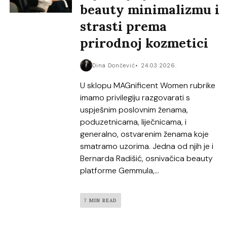
beauty minimalizmu i
strasti prema
prirodnoj kozmetici
Dina Dončević
24.03.2026.
U sklopu MAGnificent Women rubrike
imamo privilegiju razgovarati s
uspješnim poslovnim ženama,
poduzetnicama, liječnicama, i
generalno, ostvarenim ženama koje
smatramo uzorima. Jedna od njih je i
Bernarda Radišić, osnivačica beauty
platforme Gemmula,...
7 MIN READ