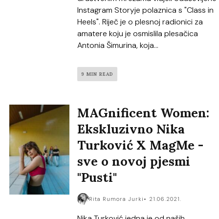
Instagram Storyje polaznica s "Class in
Heels". Riječ je o plesnoj radionici za
amatere koju je osmislila plesačica
Antonia Šimurina, koja...
9 MIN READ
MAGnificent Women:
Ekskluzivno Nika
Turković X MagMe -
sve o novoj pjesmi
"Pusti"
Rita Rumora Jurki
21.06.2021.
Nika Turković jedna je od naših