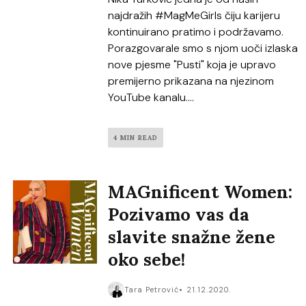
najdražih #MagMeGirls čiju karijeru
kontinuirano pratimo i podržavamo.
Porazgovarale smo s njom uoči izlaska
nove pjesme "Pusti" koja je upravo
premijerno prikazana na njezinom
YouTube kanalu....
4 MIN READ
MAGnificent Women:
Pozivamo vas da
slavite snažne žene
oko sebe!
Tara Petrović
21.12.2020.