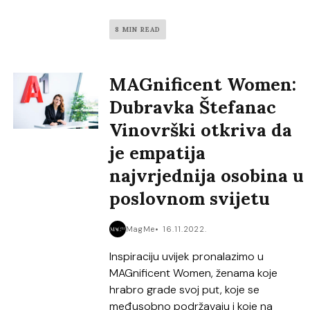
8 MIN READ
MAGnificent Women:
Dubravka Štefanac
Vinovrški otkriva da
je empatija
najvrjednija osobina u
poslovnom svijetu
MagMe
16.11.2022.
Inspiraciju uvijek pronalazimo u
MAGnificent Women, ženama koje
hrabro grade svoj put, koje se
međusobno podržavaju i koje na