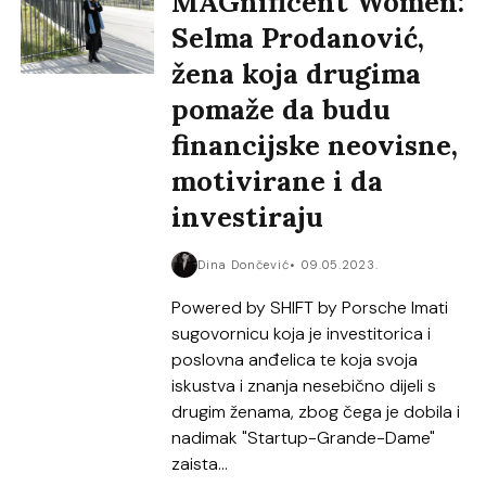
MAGnificent Women:
Selma Prodanović,
žena koja drugima
pomaže da budu
financijske neovisne,
motivirane i da
investiraju
Dina Dončević
09.05.2023.
Powered by SHIFT by Porsche Imati
sugovornicu koja je investitorica i
poslovna anđelica te koja svoja
iskustva i znanja nesebično dijeli s
drugim ženama, zbog čega je dobila i
nadimak "Startup-Grande-Dame"
zaista...