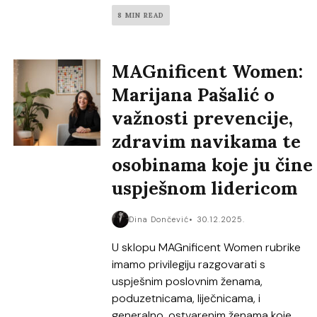
8 MIN READ
MAGnificent Women:
Marijana Pašalić o
važnosti prevencije,
zdravim navikama te
osobinama koje ju čine
uspješnom lidericom
Dina Dončević
30.12.2025.
U sklopu MAGnificent Women rubrike
imamo privilegiju razgovarati s
uspješnim poslovnim ženama,
poduzetnicama, liječnicama, i
generalno, ostvarenim ženama koje