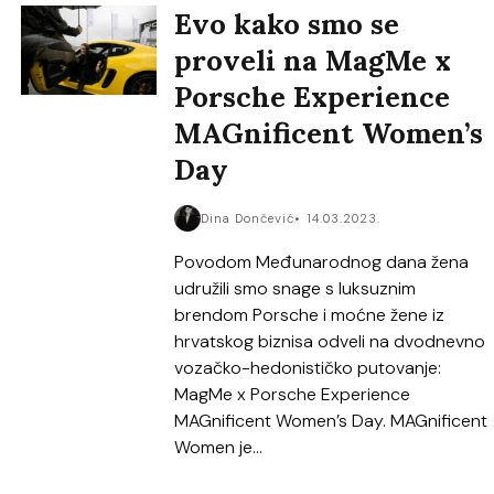
Evo kako smo se
proveli na MagMe x
Porsche Experience
MAGnificent Women’s
Day
Dina Dončević
14.03.2023.
Povodom Međunarodnog dana žena
udružili smo snage s luksuznim
brendom Porsche i moćne žene iz
hrvatskog biznisa odveli na dvodnevno
vozačko-hedonističko putovanje:
MagMe x Porsche Experience
MAGnificent Women’s Day. MAGnificent
Women je...