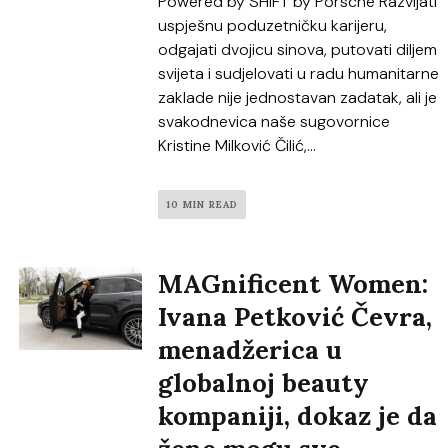
Powered by SHIFT by Porsche Razvijati
uspješnu poduzetničku karijeru,
odgajati dvojicu sinova, putovati diljem
svijeta i sudjelovati u radu humanitarne
zaklade nije jednostavan zadatak, ali je
svakodnevica naše sugovornice
Kristine Milković Čilić,...
10 MIN READ
MAGnificent Women:
Ivana Petković Čevra,
menadžerica u
globalnoj beauty
kompaniji, dokaz je da