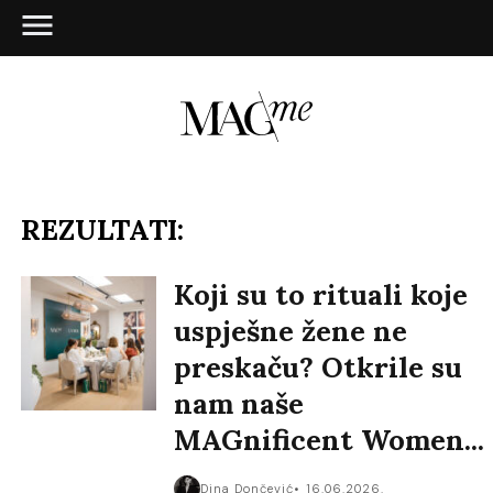
REZULTATI:
Koji su to rituali koje
uspješne žene ne
preskaču? Otkrile su
nam naše
MAGnificent Women...
Dina Dončević
16.06.2026.