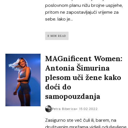
poslovnom planu nižu brojne uspjehe,
pritom ne zapostavljajući vrijeme za
sebe. Iako je...
8 MIN READ
MAGnificent Women:
Antonia Šimurina
plesom uči žene kako
doći do
samopouzdanja
Petra Biberica
15.02.2022.
Zasigurno ste već čuli ili, barem, na
društvenim mrežama vidjeli oduševljene