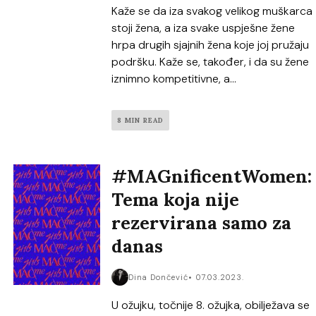
Kaže se da iza svakog velikog muškarca
stoji žena, a iza svake uspješne žene
hrpa drugih sjajnih žena koje joj pružaju
podršku. Kaže se, također, i da su žene
iznimno kompetitivne, a...
8 MIN READ
#MAGnificentWomen:
Tema koja nije
rezervirana samo za
danas
Dina Dončević
07.03.2023.
U ožujku, točnije 8. ožujka, obilježava se