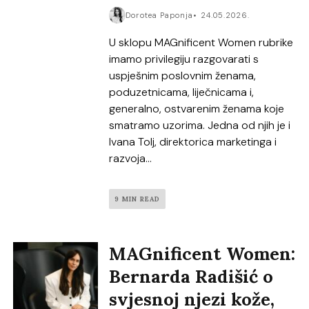
Dorotea Paponja
24.05.2026.
U sklopu MAGnificent Women rubrike
imamo privilegiju razgovarati s
uspješnim poslovnim ženama,
poduzetnicama, liječnicama i,
generalno, ostvarenim ženama koje
smatramo uzorima. Jedna od njih je i
Ivana Tolj, direktorica marketinga i
razvoja...
9 MIN READ
MAGnificent Women:
Bernarda Radišić o
svjesnoj njezi kože,