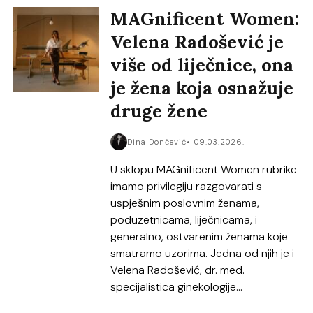
MAGnificent Women:
Velena Radošević je
više od liječnice, ona
je žena koja osnažuje
druge žene
Dina Dončević
09.03.2026.
U sklopu MAGnificent Women rubrike
imamo privilegiju razgovarati s
uspješnim poslovnim ženama,
poduzetnicama, liječnicama, i
generalno, ostvarenim ženama koje
smatramo uzorima. Jedna od njih je i
Velena Radošević, dr. med.
specijalistica ginekologije...