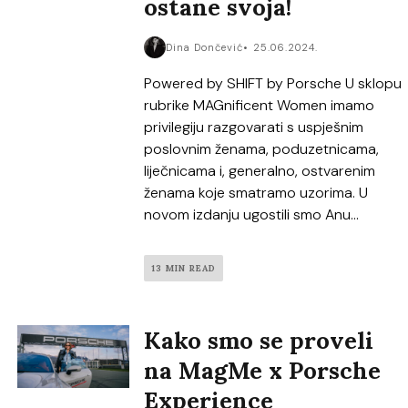
ostane svoja!
Dina Dončević
25.06.2024.
Powered by SHIFT by Porsche U sklopu
rubrike MAGnificent Women imamo
privilegiju razgovarati s uspješnim
poslovnim ženama, poduzetnicama,
liječnicama i, generalno, ostvarenim
ženama koje smatramo uzorima. U
novom izdanju ugostili smo Anu...
13 MIN READ
Kako smo se proveli
na MagMe x Porsche
Experience