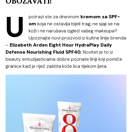
OBOŽAVATI!
U
potrazi ste za dnevnom
kremom sa SPF-
om
koja ne ostavlja bijeli trag, ne sjaji se na
koži i ne narušava izgled vašeg
makeupa
?
Upoznajte novi proizvod iz kultne linije brenda
–
Elizabeth Arden Eight Hour HydraPlay Daily
Defense Nourishing Fluid SPF40.
Novitet je to iz
beauty entuzijasticama dobre poznate liniji koji pomiče
granice kad je riječ zaštita kože lica tijekom ljeta.