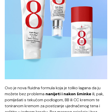
Ovo je nova fluidna formula koja je toliko lagana da ju
možete bez problema
nanijeti i nakon šminke
ili, pak,
pomiješati s tekućom podlogom, BB ili CC kremom te
toniranom kremom za postizanje ujednačenog tena i
zaštite u jednom koraku. Bez masnog osjećaja i bez