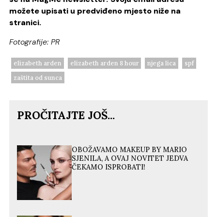
možete upisati u predviđeno mjesto niže na
stranici.
Fotografije: PR
elizabeth arden
elizabeth arden 8 hour
njega lica
spf
zaštita od sunca
PROČITAJTE JOŠ...
OBOŽAVAMO MAKEUP BY MARIO
SJENILA, A OVAJ NOVITET JEDVA
ČEKAMO ISPROBATI!