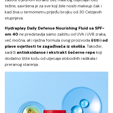
težine, savršena je za sve koji žele nositi
makeup
čak i
kad živa u termometru prijeđu brojku od 30 Celzijevih
stupnjeva.
Hydraplay Daily Defense Nourishing Fluid sa SPF-
om 40
ne predstavlja samo zaštitu od UVA i UVB zraka,
već moćna, ali i nježna formula ovog proizvoda
štiti i od
plave svjetlosti te zagađivača iz okoliša
. Također,
sadrži
antioksidanse i ekstrakt šećerne repe
koji
dodatno štite kožu od utjecaja slobodnih radikala i
preranog starenja.