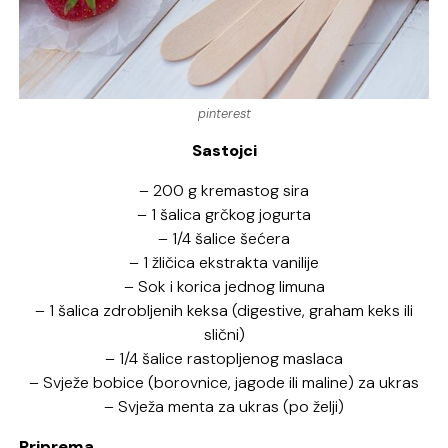
pinterest
Sastojci
– 200 g kremastog sira
– 1 šalica grčkog jogurta
– 1/4 šalice šećera
– 1 žličica ekstrakta vanilije
– Sok i korica jednog limuna
– 1 šalica zdrobljenih keksa (digestive, graham keks ili
slični)
– 1/4 šalice rastopljenog maslaca
– Svježe bobice (borovnice, jagode ili maline) za ukras
– Svježa menta za ukras (po želji)
Priprema