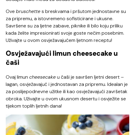
Ove
bruschette
s breskvama i pršutom jednostavne su
za pripremu, a istovremeno sofisticirane i ukusne.
Savršene su za ljetne zabave, piknike ili bilo koju priliku
kada želite impresionirati svoje goste nečim posebnim.
Uživajte u ovom osvježavajućem ljetnom receptu!
Osvježavajući limun cheesecake u
čaši
Ovaj limun
cheesecake
u čaši je savršen ljetni desert –
lagan, osvježavajuć i jednostavan za pripremu. Idealan je
za poslijepodnevne užitke ili kao osvježavajući završetak
obroka. Uživajte u ovom ukusnom desertu i osvježite se
tijekom toplih ljetnih dana!