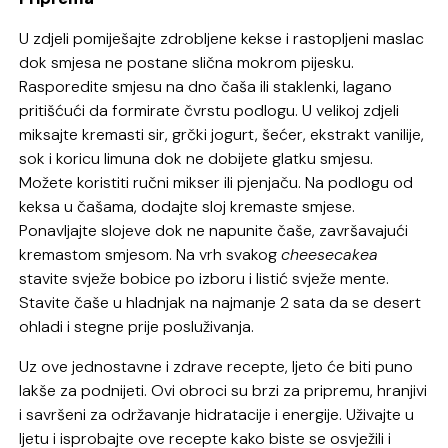
U zdjeli pomiješajte zdrobljene kekse i rastopljeni maslac
dok smjesa ne postane slična mokrom pijesku.
Rasporedite smjesu na dno čaša ili staklenki, lagano
pritišćući da formirate čvrstu podlogu. U velikoj zdjeli
miksajte kremasti sir, grčki jogurt, šećer, ekstrakt vanilije,
sok i koricu limuna dok ne dobijete glatku smjesu.
Možete koristiti ručni mikser ili pjenjaču. Na podlogu od
keksa u čašama, dodajte sloj kremaste smjese.
Ponavljajte slojeve dok ne napunite čaše, završavajući
kremastom smjesom. Na vrh svakog
cheesecakea
stavite svježe bobice po izboru i listić svježe mente.
Stavite čaše u hladnjak na najmanje 2 sata da se desert
ohladi i stegne prije posluživanja.
Uz ove jednostavne i zdrave recepte, ljeto će biti puno
lakše za podnijeti. Ovi obroci su brzi za pripremu, hranjivi
i savršeni za održavanje hidratacije i energije. Uživajte u
ljetu i isprobajte ove recepte kako biste se osvježili i