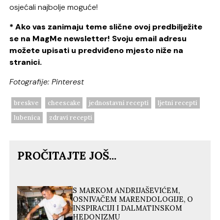
osjećali najbolje moguće!
* Ako vas zanimaju teme slične ovoj predbilježite
se na MagMe newsletter! Svoju email adresu
možete upisati u predviđeno mjesto niže na
stranici.
Fotografije: Pinterest
breskve
cheescake
jednostavni recepti
ljetni recepti
lubenica
zdravi recepti
PROČITAJTE JOŠ...
S MARKOM ANDRIJAŠEVIĆEM,
OSNIVAČEM MARENDOLOGIJE, O
INSPIRACIJI I DALMATINSKOM
HEDONIZMU