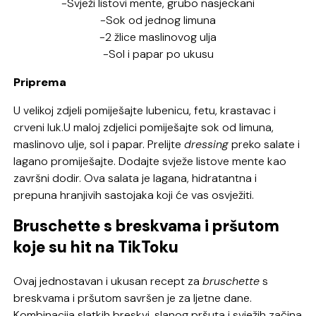
-Svježi listovi mente, grubo nasjeckani
-Sok od jednog limuna
-2 žlice maslinovog ulja
-Sol i papar po ukusu
Priprema
U velikoj zdjeli pomiješajte lubenicu, fetu, krastavac i
crveni luk.U maloj zdjelici pomiješajte sok od limuna,
maslinovo ulje, sol i papar. Prelijte
dressing
preko salate i
lagano promiješajte. Dodajte svježe listove mente kao
završni dodir. Ova salata je lagana, hidratantna i
prepuna hranjivih sastojaka koji će vas osvježiti.
Bruschette s breskvama i pršutom
koje su hit na TikToku
Ovaj jednostavan i ukusan recept za
bruschette
s
breskvama i pršutom savršen je za ljetne dane.
Kombinacija slatkih breskvi, slanog pršuta i svježih začina