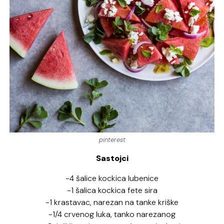
pinterest
Sastojci
-4 šalice kockica lubenice
-1 šalica kockica fete sira
-1 krastavac, narezan na tanke kriške
-1/4 crvenog luka, tanko narezanog