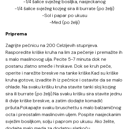
-1/4 šalice svježeg bosiljka, nasjeckanog
-1/4 šalice svježeg kozjeg sira ili burrate (po želji)
-Sol i papar po ukusu
-Med (po želji)
Priprema
Zagrijte pećnicu na 200 Celzijevih stupnjeva.
Rasporedite kriške kruha na lim za pečenje i premažite ih
s malo maslinovog ulja. Pecite 5-7 minuta dok ne
postanu zlatno smeđe i hrskave. Dok se kruh peče,
operite i narežite breskve na tanke kriške.Kad su kriške
kruha gotove, izvadite ih iz pećnice i ostavite da se malo
ohlade. Na svaku krišku kruha stavite tanki sloj kozjeg
sira ili burrate (po želji).Na svaku krišku sira stavite jednu
ili dvije kriške breskve, a zatim dodajte komadić
pršuta.Pokapajte svaku bruschettu s malo balzamičnog
octa i preostalim maslinovim uljem. Pospite nasjeckanim
svježim bosiljkom, solju i paprom po ukusu. Ako želite,
dodajte malo meda za dodatnu slatkoću.