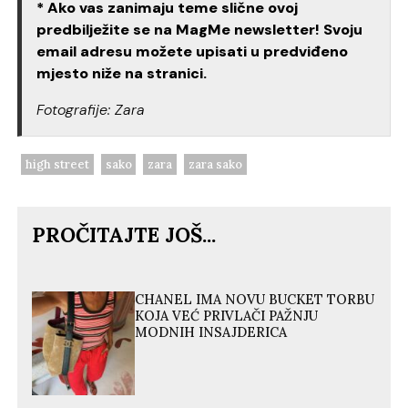
* Ako vas zanimaju teme slične ovoj
predbilježite se na MagMe newsletter! Svoju
email adresu možete upisati u predviđeno
mjesto niže na stranici.
Fotografije: Zara
high street
sako
zara
zara sako
PROČITAJTE JOŠ...
CHANEL IMA NOVU BUCKET TORBU
KOJA VEĆ PRIVLAČI PAŽNJU
MODNIH INSAJDERICA