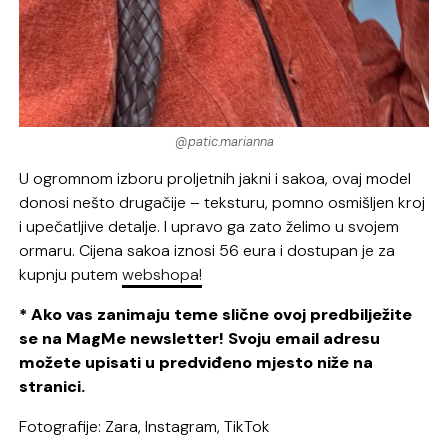
@patic.marianna
U ogromnom izboru proljetnih jakni i sakoa, ovaj model
donosi nešto drugačije – teksturu, pomno osmišljen kroj
i upečatljive detalje. I upravo ga zato želimo u svojem
ormaru. Cijena sakoa iznosi 56 eura i dostupan je za
kupnju putem
webshopa!
* Ako vas zanimaju teme slične ovoj predbilježite
se na MagMe newsletter! Svoju email adresu
možete upisati u predviđeno mjesto niže na
stranici.
Fotografije: Zara, Instagram, TikTok