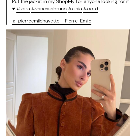
Put the jacket in my ShopMy for anyone looking for it
♥️
#zara
#vanessabruno
#alaia
#ootd
♬ pierreemilehavette – Pierre-Emile