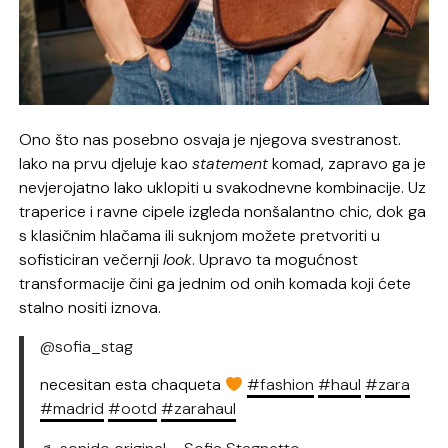
Ono što nas posebno osvaja je njegova svestranost.
Iako na prvu djeluje kao
statement
komad, zapravo ga je
nevjerojatno lako uklopiti u svakodnevne kombinacije. Uz
traperice i ravne cipele izgleda nonšalantno chic, dok ga
s klasičnim hlačama ili suknjom možete pretvoriti u
sofisticiran večernji
look
. Upravo ta mogućnost
transformacije čini ga jednim od onih komada koji ćete
stalno nositi iznova.
@sofia_stag
necesitan esta chaqueta
#fashion
#haul
#zara
#madrid
#ootd
#zarahaul