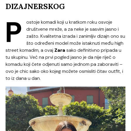
DIZAJNERSKOG
P
ostoje komadi koji u kratkom roku osvoje
društvene mreže, a za neke je sasvim jasno i
zašto. Kvalitetna izrada i zanimljiv dizajn ono su
što određeni model može istaknuti među high
street komadim, a ovaj
Zara
sako definitivno pripada u
tu skupinu. Već na prvi pogled jasno je da nije riječ o
komadu koji ćete odjenuti samo jednom pa zaboraviti –
ovo je chic sako oko kojeg možete osmisliti čitav outfit, i
to iz dana u dan.