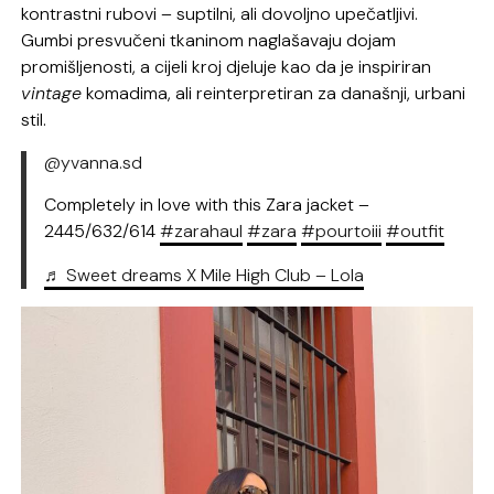
kontrastni rubovi – suptilni, ali dovoljno upečatljivi.
Gumbi presvučeni tkaninom naglašavaju dojam
promišljenosti, a cijeli kroj djeluje kao da je inspiriran
vintage
komadima, ali reinterpretiran za današnji, urbani
stil.
@yvanna.sd
Completely in love with this Zara jacket –
2445/632/614
#zarahaul
#zara
#pourtoiii
#outfit
♬ Sweet dreams X Mile High Club – Lola