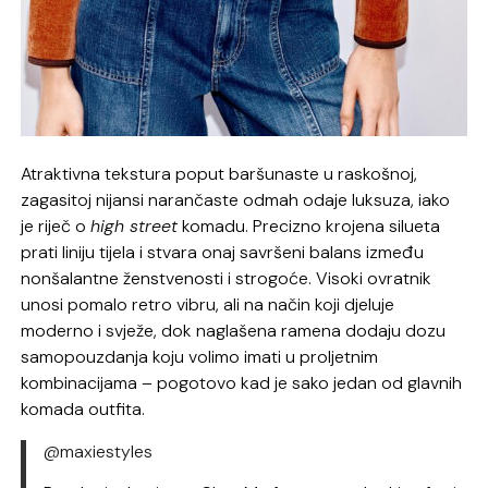
Atraktivna tekstura poput baršunaste u raskošnoj,
zagasitoj nijansi narančaste odmah odaje luksuza, iako
je riječ o
high street
komadu. Precizno krojena silueta
prati liniju tijela i stvara onaj savršeni balans između
nonšalantne ženstvenosti i strogoće. Visoki ovratnik
unosi pomalo retro vibru, ali na način koji djeluje
moderno i svježe, dok naglašena ramena dodaju dozu
samopouzdanja koju volimo imati u proljetnim
kombinacijama – pogotovo kad je sako jedan od glavnih
komada outfita.
@maxiestyles