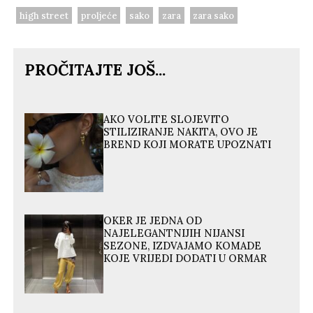
high street
proljeće
sako
zara
zara sako
PROČITAJTE JOŠ...
AKO VOLITE SLOJEVITO
STILIZIRANJE NAKITA, OVO JE
BREND KOJI MORATE UPOZNATI
OKER JE JEDNA OD
NAJELEGANTNIJIH NIJANSI
SEZONE, IZDVAJAMO KOMADE
KOJE VRIJEDI DODATI U ORMAR