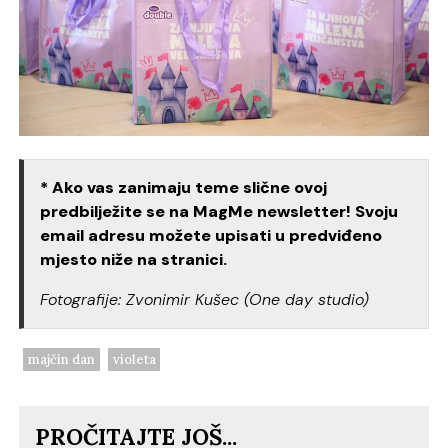
* Ako vas zanimaju teme slične ovoj
predbilježite se na MagMe newsletter! Svoju
email adresu možete upisati u predviđeno
mjesto niže na stranici.
Fotografije: Zvonimir Kušec (One day studio)
majčin dan
violeta
PROČITAJTE JOŠ...