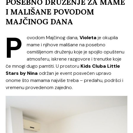
POSEBNO DRUŽENJE ZA MAME
I MALIŠANE POVODOM
MAJČINOG DANA
P
ovodom Majčinog dana,
Violeta
je okupila
mame i njihove mališane na posebno
osmišljenom druženju koje je spojilo opuštenu
atmosferu, iskrene razgovore i trenutke koje
će mnogi dugo pamtiti. U prostoru
Kids Cluba Little
Stars by Nina
održan je event posvećen upravo
onome što mamama najviše treba – predahu, podršci i
vremenu provedenom zajedno.