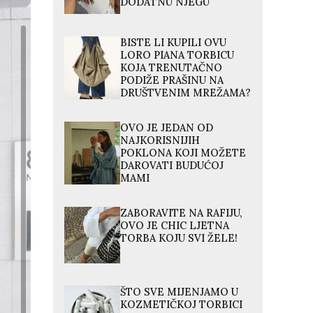
DODATNU NJEGU
BISTE LI KUPILI OVU
LORO PIANA TORBICU
KOJA TRENUTAČNO
PODIŽE PRAŠINU NA
DRUŠTVENIM MREŽAMA?
OVO JE JEDAN OD
NAJKORISNIJIH
POKLONA KOJI MOŽETE
DAROVATI BUDUĆOJ
MAMI
ZABORAVITE NA RAFIJU,
OVO JE CHIC LJETNA
TORBA KOJU SVI ŽELE!
ŠTO SVE MIJENJAMO U
KOZMETIČKOJ TORBICI