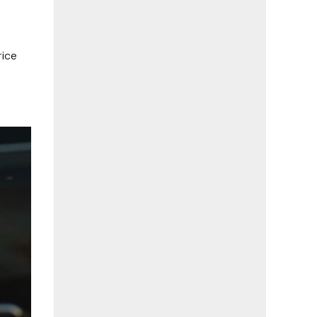
rice
e