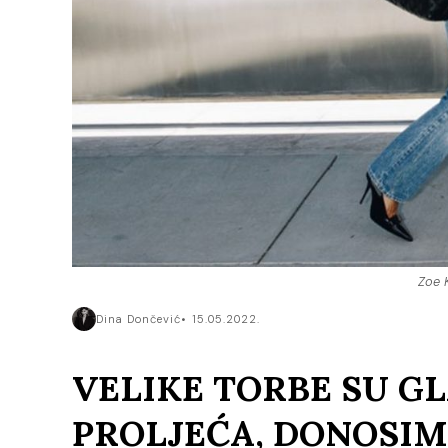
Zoe K
Dina Dončević
15.05.2022.
VELIKE TORBE SU G
PROLJEĆA, DONOSIM