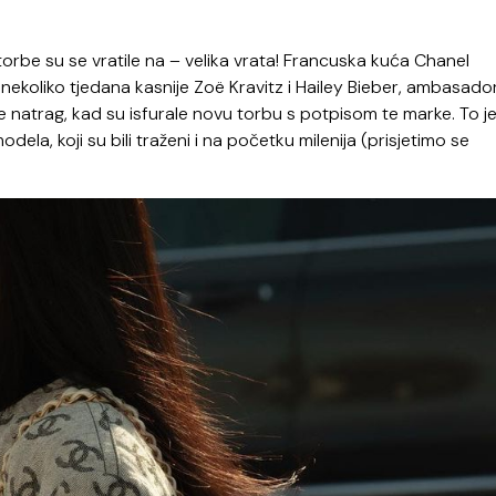
orbe su se vratile na – velika vrata! Francuska kuća Chanel
nekoliko tjedana kasnije Zoë Kravitz i Hailey Bieber, ambasado
e natrag, kad su isfurale novu torbu s potpisom te marke. To j
ela, koji su bili traženi i na početku milenija (prisjetimo se