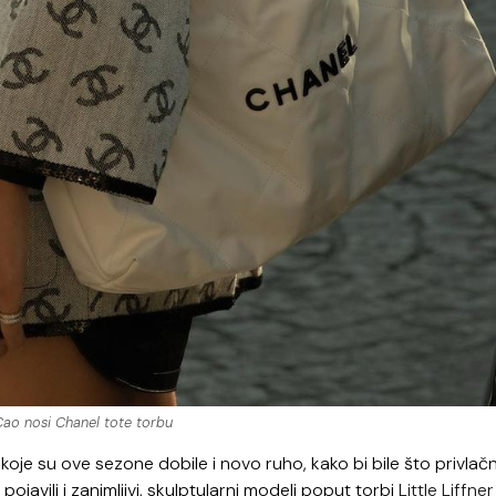
ao nosi Chanel tote torbu
oje su ove sezone dobile i novo ruho, kako bi bile što privlačni
pojavili i zanimljivi, skulptularni modeli poput torbi
Little Liffn