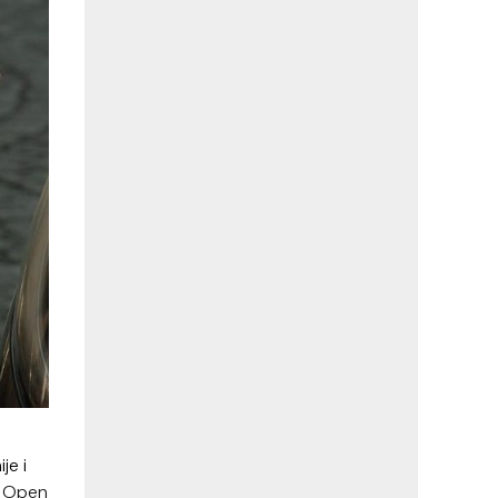
je i
er Open