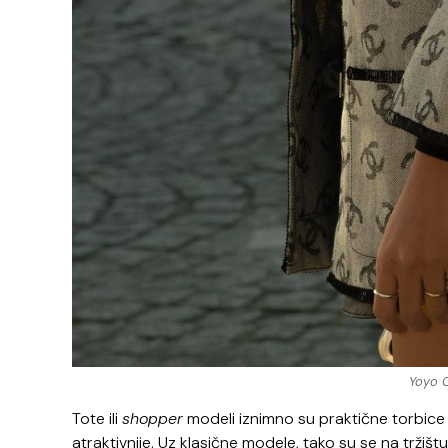
Yoyo C
Tote ili
shopper
modeli iznimno su praktične torbice k
atraktivnije. Uz klasične modele, tako su se na tržištu 