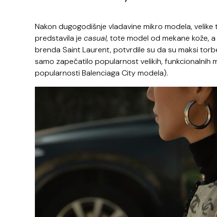
Nakon dugogodišnje vladavine mikro modela, velike t
predstavila je
casual
, tote model od mekane kože, a 
brenda Saint Laurent, potvrdile su da su maksi torb
samo zapečatilo popularnost velikih, funkcionalnih mod
popularnosti Balenciaga City modela).