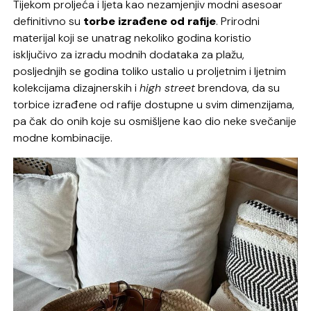
Tijekom proljeća i ljeta kao nezamjenjiv modni asesoar
definitivno su
torbe izrađene od rafije
. Prirodni
materijal koji se unatrag nekoliko godina koristio
isključivo za izradu modnih dodataka za plažu,
posljednjih se godina toliko ustalio u proljetnim i ljetnim
kolekcijama dizajnerskih i
high street
brendova, da su
torbice izrađene od rafije dostupne u svim dimenzijama,
pa čak do onih koje su osmišljene kao dio neke svečanije
modne kombinacije.