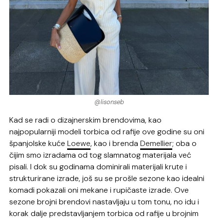
@lisonseb
Kad se radi o dizajnerskim brendovima, kao
najpopularniji modeli torbica od rafije ove godine su oni
španjolske kuće
Loewe
, kao i brenda
Demellier
; oba o
čijim smo izradama od tog slamnatog materijala već
pisali. I dok su godinama dominirali materijali krute i
strukturirane izrade, još su se prošle sezone kao idealni
komadi pokazali oni mekane i rupičaste izrade. Ove
sezone brojni brendovi nastavljaju u tom tonu, no idu i
korak dalje predstavljanjem torbica od rafije u brojnim