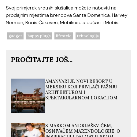
Svoj primjerak sretnih slušalica možete nabaviti na
prodajnim mjestima brendova Santa Domenica, Harvey
Norman, Ronis Čakovec, Mobilmedia dućani i Mobis.
gadget
happy plugs
lifestyle
tehnologija
PROČITAJTE JOŠ...
AMANVARI JE NOVI RESORT U
MEKSIKU KOJI PRIVLAČI PAŽNJU
ARHITEKTUROM I
SPEKTAKULARNOM LOKACIJOM
S MARKOM ANDRIJAŠEVIĆEM,
OSNIVAČEM MARENDOLOGIJE, O
INSPIRACIJI I DALMATINSKOM