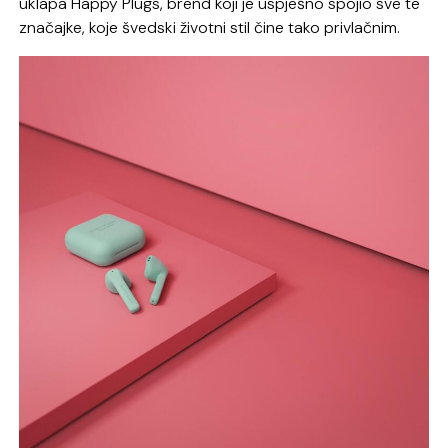
uklapa Happy Plugs, brend koji je uspješno spojio sve te
značajke, koje švedski životni stil čine tako privlačnim.