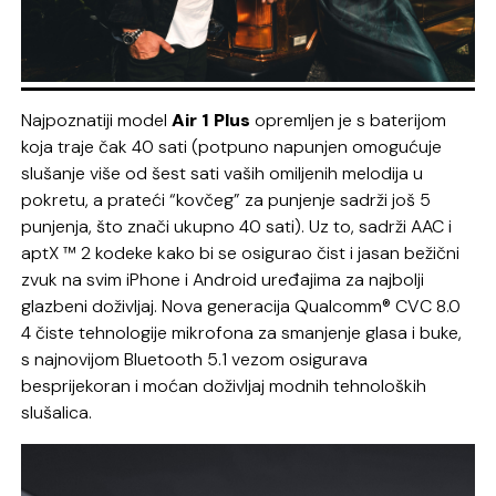
Najpoznatiji model
Air 1 Plus
opremljen je s baterijom
koja traje čak 40 sati (potpuno napunjen omogućuje
slušanje više od šest sati vaših omiljenih melodija u
pokretu, a prateći “kovčeg” za punjenje sadrži još 5
punjenja, što znači ukupno 40 sati). Uz to, sadrži AAC i
aptX ™ 2 kodeke kako bi se osigurao čist i jasan bežični
zvuk na svim iPhone i Android uređajima za najbolji
glazbeni doživljaj. Nova generacija Qualcomm® CVC 8.0
4 čiste tehnologije mikrofona za smanjenje glasa i buke,
s najnovijom Bluetooth 5.1 vezom osigurava
besprijekoran i moćan doživljaj modnih tehnoloških
slušalica.